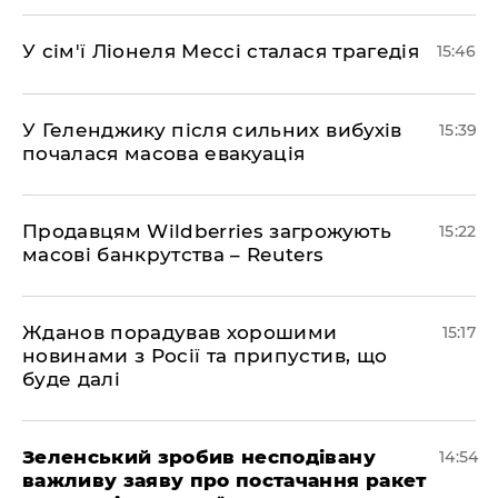
У сім'ї Ліонеля Мессі сталася трагедія
15:46
У Геленджику після сильних вибухів
15:39
почалася масова евакуація
Продавцям Wildberries загрожують
15:22
масові банкрутства – Reuters
Жданов порадував хорошими
15:17
новинами з Росії та припустив, що
буде далі
Зеленський зробив несподівану
14:54
важливу заяву про постачання ракет