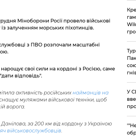
​Кр
гам
грудня Міноборони Росії провело військові
Wil
із залученням морських піхотинців.
гро
ослужбовці з ПВО розпочали масштабні
​Ту
ною.
Пак
сою
 нарощує свої сили на кордоні з Росією, саме
гні
дати відповідь".
​У 
ітила активність російських
найманців на
вве
снащує муляжами військової техніки, щоб
про
ій ворога.
Данілова, за 200 км від кордону з Україною
​'"
сяч військовослужбовців
.
обр