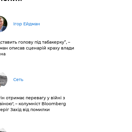
Ігор Ейдман
дставить голову під табакерку”, –
ман описав сценарій краху влади
іна
Сеть
ін отримає перевагу у війні з
аїною", – колумніст Bloomberg
теріг Захід від помилки