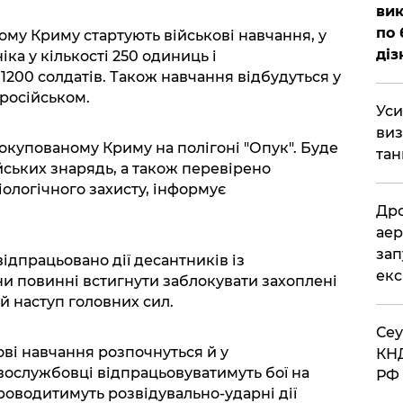
вик
по 
ному Криму стартують військові навчання, у
діз
іка у кількості 250 одиниць і
 1200 солдатів. Також навчання відбудуться у
російськом.
​Ус
виз
окупованому Криму на полігоні "Опук". Буде
тан
йських знарядь, а також перевірено
біологічного захисту, інформує
​Др
аер
зап
ідпрацьовано дії десантників із
екс
ни повинні встигнути заблокувати захоплені
 наступ головних сил.
​Се
кові навчання розпочнуться й у
КНД
вослужбовці відпрацьовуватимуть бої на
РФ 
роводитимуть розвідувально-ударні дії