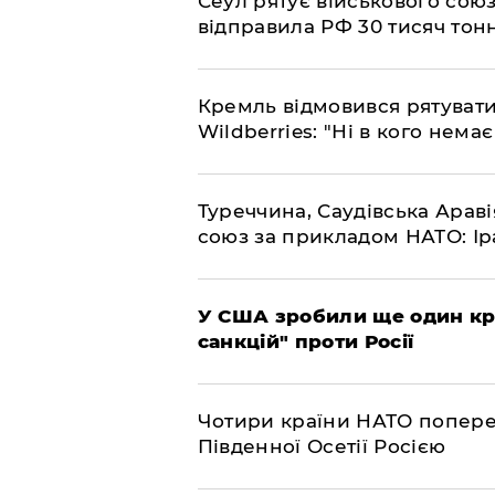
​Сеул рятує військового со
відправила РФ 30 тисяч тон
​Кремль відмовився рятуват
Wildberries: "Ні в кого нема
​Туреччина, Саудівська Арав
союз за прикладом НАТО: Іра
​У США зробили ще один к
санкцій" проти Росії
​Чотири країни НАТО попере
Південної Осетії Росією