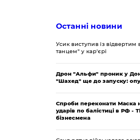
Останні новини
​Усик виступив із відвертим
танцем" у кар'єрі
​Дрон "Альфи" проник у До
"Шахед" ще до запуску: оп
​Спроби переконати Маска н
ударів по балістиці в РФ - 
бізнесмена