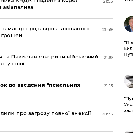
юзника КНДР: Південна Корея
21:55
н авіапалива
и гаманці продавців атакованого
21:49
є грошей"
​“Пі
Ейд
Пут
ія та Пакистан створили військовий
21:19
н у гніві
рок до введення "пекельних
21:15
"Пут
Укр
зас
дили про загрозу повної анексії
20:35