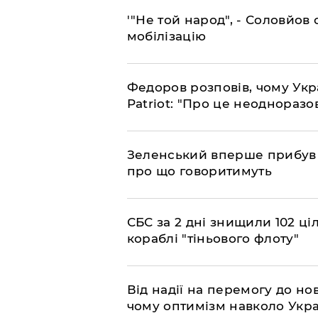
​'"Не той народ", - Соловйо
мобілізацію
​Федоров розповів, чому Укр
Patriot: "Про це неодноразо
​Зеленський вперше прибув д
про що говоритимуть
​СБС за 2 дні знищили 102 ці
кораблі "тіньового флоту"
​Від надії на перемогу до нов
чому оптимізм навколо Укра