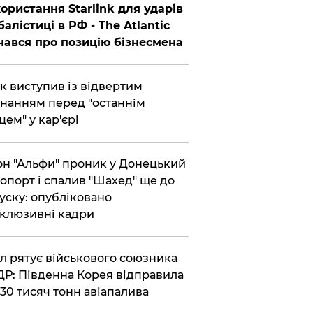
ористання Starlink для ударів
балістиці в РФ - The Atlantic
нався про позицію бізнесмена
ик виступив із відвертим
нанням перед "останнім
цем" у кар'єрі
он "Альфи" проник у Донецький
опорт і спалив "Шахед" ще до
уску: опубліковано
клюзивні кадри
ул рятує військового союзника
Р: Південна Корея відправила
30 тисяч тонн авіапалива