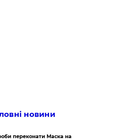
ловні новини
роби переконати Маска на