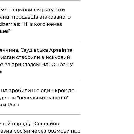
емль відмовився рятувати
анці продавців атакованого
dberries: "Ні в кого немає
шей"
реччина, Саудівська Аравія та
истан створили військовий
з за прикладом НАТО: Іран у
ві
США зробили ще один крок до
дення "пекельних санкцій"
ти Росії
Не той народ", - Соловйов
азив росіян через розмови про