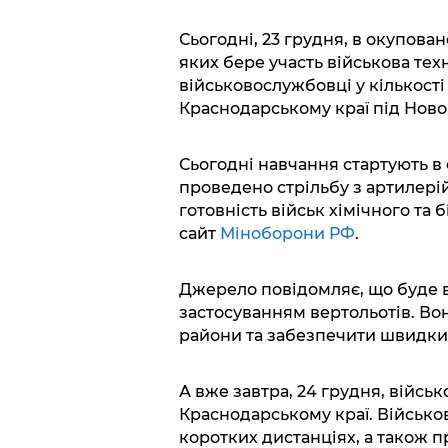
Сьогодні, 23 грудня, в окупова
яких бере участь військова техн
військовослужбовці у кількості
Краснодарському краї під Ново
Сьогодні навчання стартують в 
проведено стрільбу з артилері
готовність військ хімічного та 
сайт
Міноборони РФ
.
Джерело повідомляє, що буде в
застосуванням вертольотів. Во
райони та забезпечити швидкий
А вже завтра, 24 грудня, війсь
Краснодарському краї. Військо
коротких дистанціях, а також п