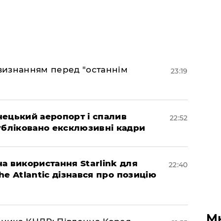
 визнанням перед "останнім
23:19
нецький аеропорт і спалив
22:52
убліковано ексклюзивні кадри
а використання Starlink для
22:40
The Atlantic дізнався про позицію
М