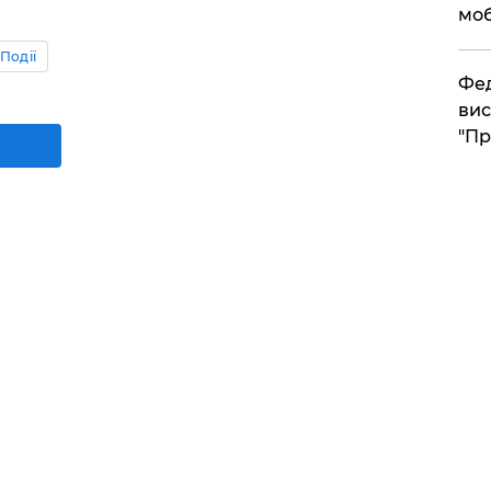
моб
Події
​Фе
вис
"Пр