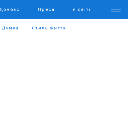
Донбас
Преса
У світі
Думка
Стиль життя