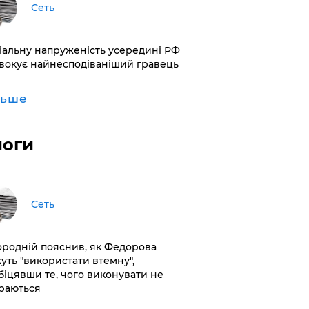
Сеть
іальну напруженість усередині РФ
вокує найнесподіваніший гравець
льше
логи
Сеть
ородній пояснив, як Федорова
уть "використати втемну",
біцявши те, чого виконувати не
раються