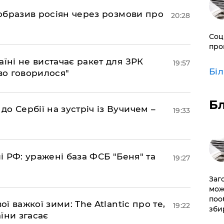
в образив росіян через розмови про
20:28
Соц
про
аїні не вистачає ракет для ЗРК
19:57
Бі
во говорилося"
Б
о Сербії на зустріч із Вучичем –
19:33
лі РФ: уражені база ФСБ "Беня" та
19:27
Заг
мож
поо
ої важкої зими: The Atlantic про те,
19:22
зби
їни згасає