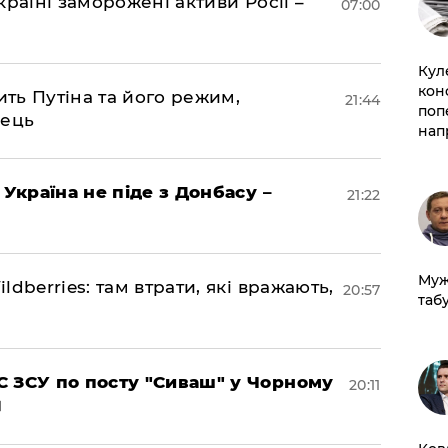
раїні заморожені активи Росії –
07:00
Кул
кон
ить Путіна та його режим,
21:44
поп
нець
нап
 Україна не піде з Донбасу –
21:22
Муж
dberries: там втрати, які вражають,
20:57
табу
 ЗСУ по посту "Сиваш" у Чорному
20:11