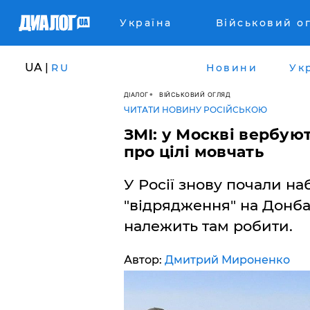
Україна
Військовий о
UA |
RU
Новини
Ук
ДІАЛОГ
ВІЙСЬКОВИЙ ОГЛЯД
ЧИТАТИ НОВИНУ РОСІЙСЬКОЮ
ЗМІ: у Москві вербую
про цілі мовчать
У Росії знову почали н
"відрядження" на Донбас
належить там робити.
Автор:
Дмитрий Мироненко