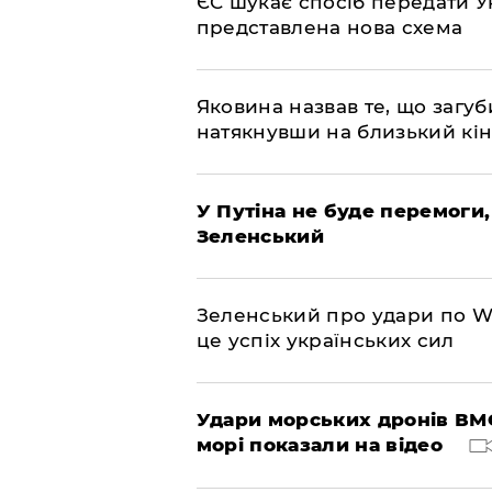
ЄС шукає спосіб передати Ук
представлена ​​нова схема
Яковина назвав те, що загуб
натякнувши на близький кі
У Путіна не буде перемоги,
Зеленський
Зеленський про удари по Wil
це успіх українських сил
Удари морських дронів ВМС
морі показали на відео