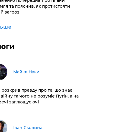
аленко попередив про плани
мля та пояснив, як протистояти
ій загрозі
льше
логи
Майкл Наки
і розкрив правду про те, що знає
війну та чого не розуміє Путін, а на
 речі заплющує очі
Іван Яковина