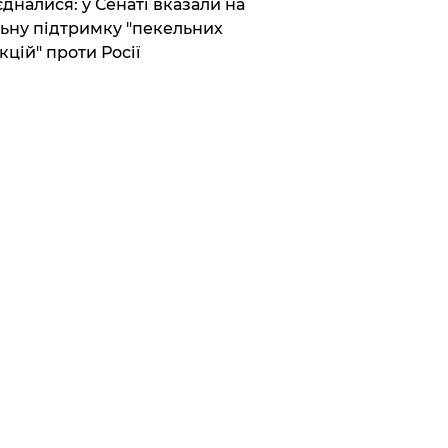
єдналися: у Сенаті вказали на
ьну підтримку "пекельних
кцій" проти Росії