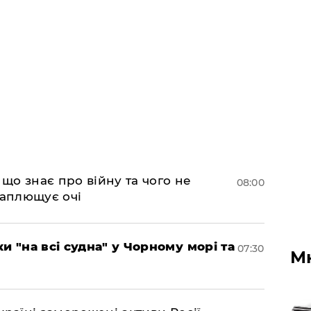
 що знає про війну та чого не
08:00
 заплющує очі
и "на всі судна" у Чорному морі та
07:30
М