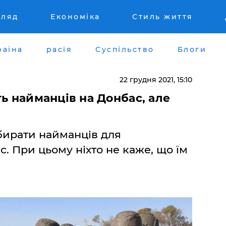
гляд
Економіка
Стиль життя
раїна
расія
Суспільство
Блоги
22 грудня 2021, 15:10
ть найманців на Донбас, але
абирати найманців для
. При цьому ніхто не каже, що їм