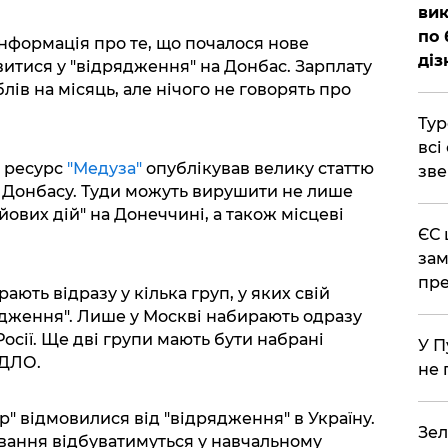
вик
по 
 інформація про те, що почалося нове
діз
витися у "відрядження" на Донбас. Зарплату
лів на місяць, але нічого не говорять про
Тур
всі
й ресурс
"Медуза"
опублікував велику статтю
зве
 Донбасу. Туди можуть вирушити не лише
йових дій" на Донеччині, а також місцеві
ЄС 
зам
пре
ють відразу у кілька груп, у яких свій
рядження". Лише у Москві набирають одразу
осії. Ще дві групи мають бути набрані
У П
РДЛО.
не 
р" відмовилися від "відрядження" в Україну.
Зел
ування відбуватимуться у навчальному