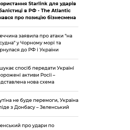
ористання Starlink для ударів
балістиці в РФ - The Atlantic
нався про позицію бізнесмена
еччина заявила про атаки "на
 судна" у Чорному морі та
рнулася до РФ і України
шукає спосіб передати Україні
орожені активи Росії –
дставлена ​​нова схема
утіна не буде перемоги, Україна
піде з Донбасу – Зеленський
енський про удари по