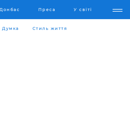
Донбас
Преса
У світі
Думка
Стиль життя