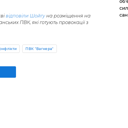
об'
сил
сан
єві
відповіли Шойгу
на розміщення на
ських ПВК, які готують провокації з
онфлікти
ПВК "Вагнера"