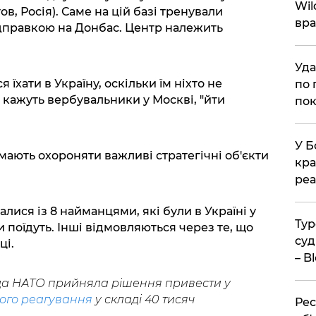
Wil
ов, Росія). Саме на цій базі тренували
вра
ідправкою на Донбас. Центр належить
Уда
їхати в Україну, оскільки їм ніхто не
по 
що кажуть вербувальники у Москві, "йти
пок
У Б
мають охороняти важливі стратегічні об'єкти
кра
реа
лися із 8 найманцями, які були в Україні у
Тур
ди поїдуть. Інші відмовляються через те, що
суд
ці.
– B
да НАТО прийняла рішення привести у
ого реагування
у складі 40 тисяч
Рес