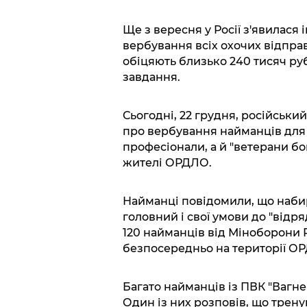
Ще з вересня у Росії з'явилася
вербування всіх охочих відпра
обіцяють близько 240 тисяч руб
завдання.
Сьогодні, 22 грудня, російськи
про вербування найманців для
професіонали, а й "ветерани бо
жителі ОРДЛО.
Найманці повідомили, що набира
головний і свої умови до "від
120 найманців від Міноборони Р
безпосередньо на території О
Багато найманців із ПВК "Вагне
Один із них розповів, що трен