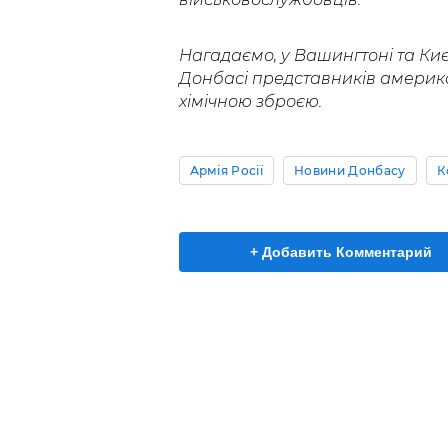
Нагадаємо, у Вашингтоні та Ки
Донбасі представників американ
хімічною зброєю.
Армія Росії
Новини Донбасу
К
+ Добавить Комментарий