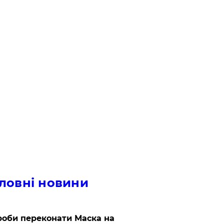
ловні новини
роби переконати Маска на