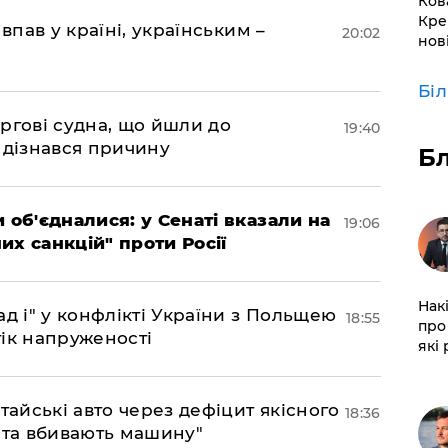
Ков
Кре
впав у країні, українським –
20:02
нов
Бі
ргові судна, що йшли до
19:40
 дізнався причину
Б
 об'єдналися: у Сенаті вказали на
19:06
х санкцій" проти Росії
Нак
д і" у конфлікті України з Польщею
18:55
про 
ік напруженості
які
тайські авто через дефіцит якісного
18:36
 та вбивають машину"