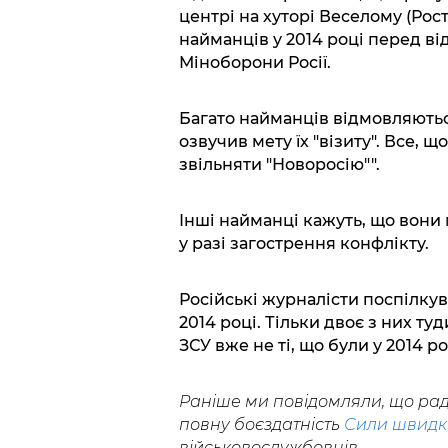
центрі на хуторі Веселому (Рост
найманців у 2014 році перед в
Міноборони Росії.
Багато найманців відмовляються 
озвучив мету їх "візиту". Все, 
звільняти "Новоросію"".
Інші найманці кажуть, що вони 
у разі загострення конфлікту.
Російські журналісти поспілкува
2014 році. Тільки двоє з них ту
ЗСУ вже не ті, що були у 2014 ро
Раніше ми повідомляли, що ра
повну боєздатність
Сили швидк
військовослужбовців.