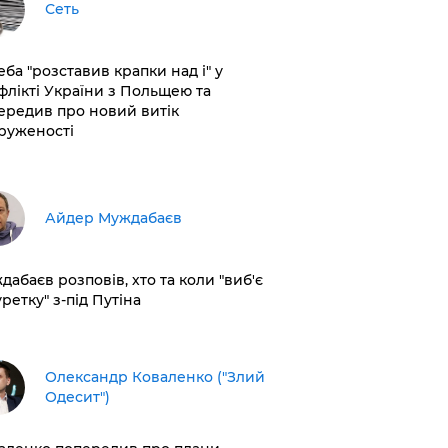
Сеть
еба "розставив крапки над і" у
флікті України з Польщею та
ередив про новий витік
руженості
Айдер Муждабаєв
дабаєв розповів, хто та коли "виб'є
ретку" з-під Путіна
Олександр Коваленко ("Злий
Одесит")