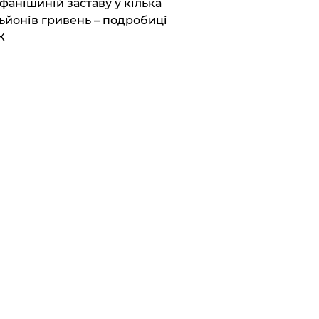
фанішиній заставу у кілька
ьйонів гривень – подробиці
К