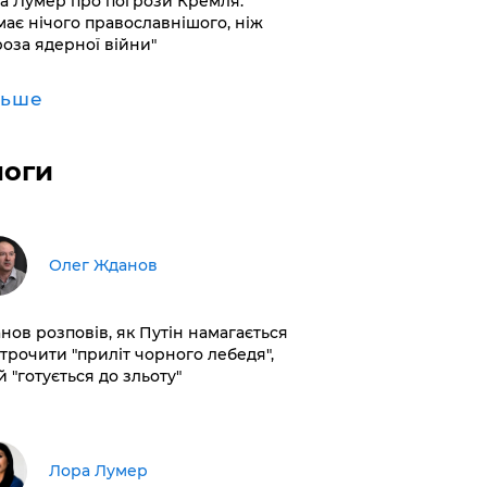
а Лумер про погрози Кремля:
має нічого православнішого, ніж
роза ядерної війни"
льше
логи
Олег Жданов
нов розповів, як Путін намагається
строчити "приліт чорного лебедя",
 "готується до зльоту"
​Лора Лумер