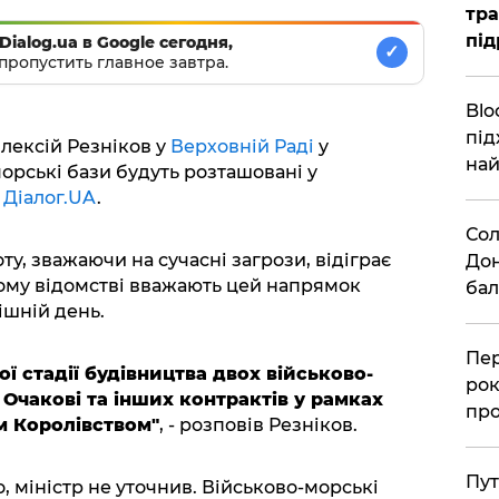
тра
під
Dialog.ua в Google сегодня,
✓
пропустить главное завтра.
Blo
під
лексій Резніков у
Верховній Раді
у
най
морські бази будуть розташовані у
є
Діалог.UA
.
Сол
ту, зважаючи на сучасні загрози, відіграє
Дон
ому відомстві вважають цей напрямок
бал
ішній день.
Пер
 стадії будівництва двох військово-
рок
Очакові та інших контрактів у рамках
про
м Королівством"
, - розповів Резніков.
Пут
, міністр не уточнив. Військово-морські