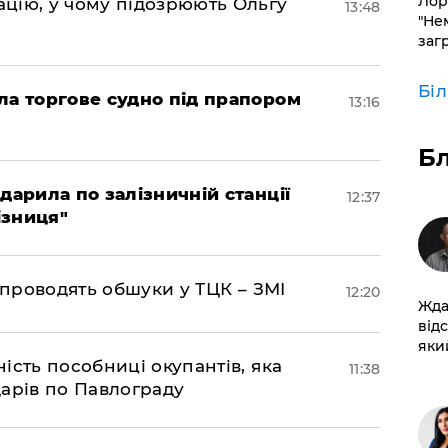
Лор
цію, у чому підозрюють Ольгу
13:48
"Не
заг
Бі
ла торгове судно під прапором
13:16
Б
дарила по залізничній станції
12:37
ізниця"
 проводять обшуки у ТЦК – ЗМІ
12:20
Жда
від
який
ість пособниці окупантів, яка
11:38
арів по Павлограду