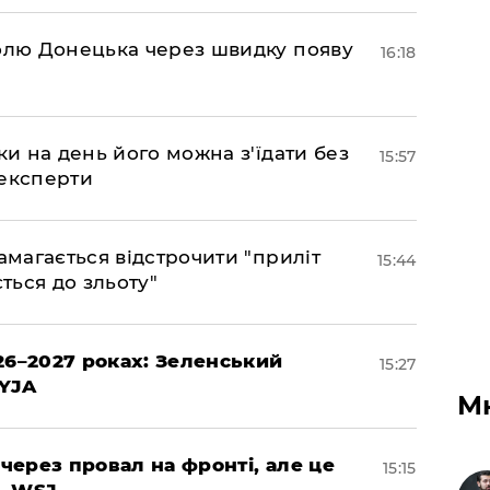
долю Донецька через швидку появу
16:18
ки на день його можна з'їдати без
15:57
 експерти
амагається відстрочити "приліт
15:44
ться до зльоту"
26–2027 роках: Зеленський
15:27
EYJA
М
 через провал на фронті, але це
15:15
– WSJ