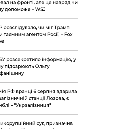
вал на фронті, але це навряд чи
у допоможе – WSJ
 розслідувало, чи міг Трамп
и таємним агентом Росії, – Fox
ws
У розсекретило інформацію, у
у підозрюють Ольгу
ефанішину
ія РФ вранці 6 серпня вдарила
залізничній станції Лозова, є
иблі – "Укрзалізниця"
икорупційний суд призначив