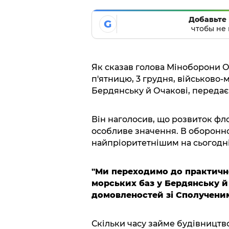
Добавьте 
G
чтобы не 
Як сказав голова Міноборони О
п'ятницю, 3 грудня, військово-
Бердянську й Очакові, переда
Він наголосив, що розвиток фло
особливе значення. В оборонн
найпріоритетнішим на сьогодн
"Ми переходимо до практичної
морських баз у Бердянську й 
домовленостей зі Сполучени
Скільки часу займе будівництво