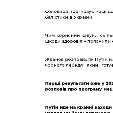
Соловйов прогнозує Росії 
балістики в України
Чим корисний кавун, і скіль
шкоди здоров'я – пояснили
Жданов розповів, як Путін н
чорного лебедя", який "готує
Перші результати вже у 20
розповів про програму FR
Путін йде на крайні заходи
навряд чи йому допоможе 