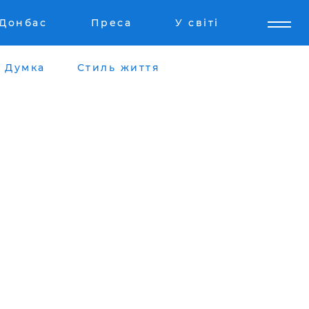
Донбас
Преса
У світі
Думка
Стиль життя