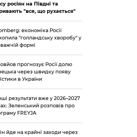
су росіян на Півдні та
ривають "все, що рухається"
omberg: економіка Росії
хопила "голландську хворобу" у
важчій формі
овйов прогнозує Росії долю
ецька через швидку появу
істики в України
ші результати вже у 2026–2027
ах: Зеленський розповів про
граму FREYJA
ін йде на крайні заходи через