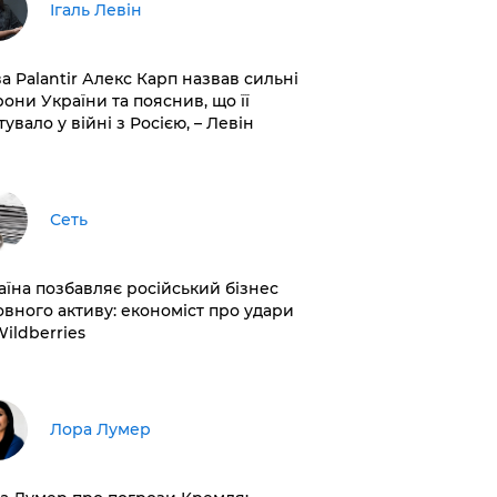
Ігаль Левін
ва Palantir Алекс Карп назвав сильні
рони України та пояснив, що її
увало у війні з Росією, – Левін
Сеть
раїна позбавляє російський бізнес
овного активу: економіст про удари
Wildberries
​Лора Лумер