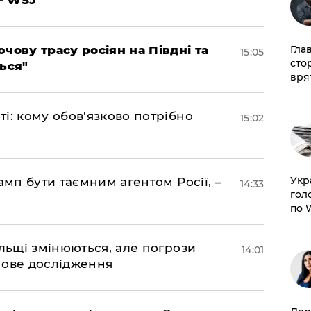
чову трасу росіян на Півдні та
Гла
15:05
сто
ься"
врят
і: кому обов'язково потрібно
15:02
​Ук
амп бути таємним агентом Росії, –
14:33
гол
по 
ольщі змінюються, але погрози
14:01
нове дослідження