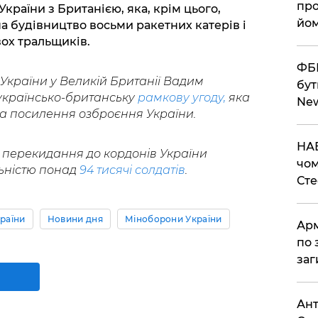
про
України з Британією, яка, крім цього,
йом
а будівництво восьми ракетних катерів і
ох тральщиків.
ФБР
України у Великій Британії Вадим
бут
українсько-британську
рамкову угоду,
яка
Ne
а посилення озброєння України.
НАБ
 перекидання до кордонів України
чом
ьністю понад
94 тисячі солдатів
.
Ст
раїни
Новини дня
Міноборони України
Арм
по 
заг
Ант