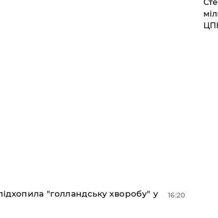
Сте
міл
ЦП
підхопила "голландську хворобу" у
16:20