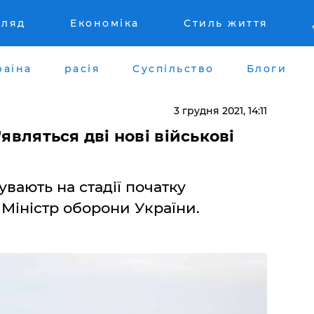
гляд
Економіка
Стиль життя
раїна
расія
Суспільство
Блоги
3 грудня 2021, 14:11
'являться дві нові військові
увають на стадії початку
 Міністр оборони України.