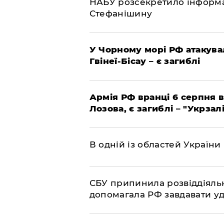
НАБУ розсекретило інформа
Стефанішину
У Чорному морі РФ атакува
Гвінеї-Бісау – є загиблі
Армія РФ вранці 6 серпня в
Лозова, є загиблі – "Укрзал
В одній із областей України
СБУ припинила розвіддіяльн
допомагала РФ завдавати уд