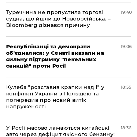
Туреччина не пропустила торгові
19:40
судна, що йшли до Новоросійська, –
Bloomberg дізнався причину
Республіканці та демократи
19:06
об'єдналися: у Сенаті вказали на
сильну підтримку "пекельних
санкцій" проти Росії
Кулеба "розставив крапки над і" у
18:55
конфлікті України з Польщею та
попередив про новий витік
напруженості
У Росії масово ламаються китайські
18:36
авто через дефіцит якісного бензину: