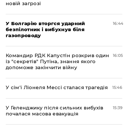
новій загрозі
У Болгарію вторгся ударний
16:44
безпілотник і вибухнув біля
газопроводу
Командир РДК Капустін розкрив один
16:05
із "секретів" Путіна, знання якого
допоможе закінчити війну
У сім'ї Ліонеля Мессі сталася трагедія
15:46
У Геленджику після сильних вибухів
15:39
почалася масова евакуація