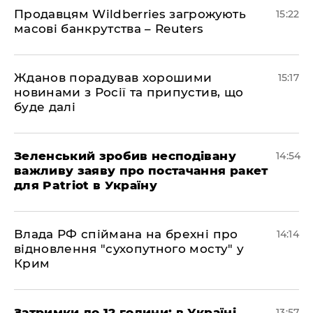
Продавцям Wildberries загрожують
15:22
масові банкрутства – Reuters
Жданов порадував хорошими
15:17
новинами з Росії та припустив, що
буде далі
Зеленський зробив несподівану
14:54
важливу заяву про постачання ракет
для Patriot в Україну
Влада РФ спіймана на брехні про
14:14
відновлення "сухопутного мосту" у
Крим
Затримки до 12 години: в Україні
13:57