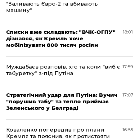
"Заливають Євро-2 та вбивають
машину"
Списки вже складають: "ВЧК-ОГПУ"
18:01
дізнався, як Кремль хоче
мобілізувати 800 тисяч росіян
Муждабаєв розповів, хто та коли "виб'є
17:59
табуретку" з-під Путіна
Стратегічний удар для Путіна: Вучич
17:07
"порушив табу" та тепло приймає
Зеленського у Белграді
Коваленко попередив про плани
16:55
Кремля та пояснив, як протистояти