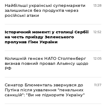
Найбільші українські супермаркети
13:28
залишилися без продуктів через
російські атаки
Історичний момент: у столиці Сербії
12:52
на честь приїзду Зеленського
пролунав Гімн України
Колишній генсек НАТО Столтенберг
12:05
визнав повний провал Альянсу щодо
РФ
Сенатор Блюменталь звернувся до
11:37
Путіна після ухвалення "пекельних
санкцій": "Ви не підкорите Україну"