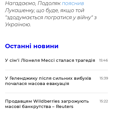
Нагадаємо, Подоляк
пояснив
Лукашенку, що буде, якщо той
"здодумається погратися у війну" з
Україною.
Останні новини
У сім'ї Ліонеля Мессі сталася трагедія
15:46
У Геленджику після сильних вибухів
15:39
почалася масова евакуація
Продавцям Wildberries загрожують
15:22
масові банкрутства – Reuters