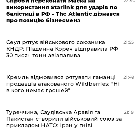
​Спроби переконати Маска на
22:40
використання Starlink для ударів по
балістиці в РФ - The Atlantic дізнався
про позицію бізнесмена
​Сеул рятує військового союзника
21:55
КНДР: Південна Корея відправила РФ
30 тисяч тонн авіапалива
​Кремль відмовився рятувати гаманці
21:49
продавців атакованого Wildberries: "Ні
в кого немає грошей"
​Туреччина, Саудівська Аравія та
21:19
Пакистан створили військовий союз за
прикладом НАТО: Іран у гніві