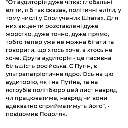
"От аудиторія дуже чітка: глобальні
еліти, я б так сказав, політичні еліти, у
тому числі у Сполучених Штатах. Для
них акценти розставлені дуже
жорстко, дуже точно, дуже прямо,
тобто тепер уже не можна бігати та
говорити, що хтось хоче, а хтось не
хоче. Друга аудиторія - це пасивна
більшість російська. Є Путін, є
ультрапатріотичне ядро. Ось на цю
аудиторію, як і на Путіна, та на
яструбів політбюро цей лист навряд
чи працюватиме, навряд чи вони
адекватно сприйматимуть його", -
повідомив Подоляк.