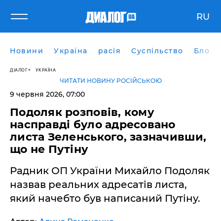
RU
Новини
Україна
расія
Суспільство
Блоги
ДІАЛОГ
УКРАЇНА
ЧИТАТИ НОВИНУ РОСІЙСЬКОЮ
9 червня 2026, 07:00
Подоляк розповів, кому
насправді було адресовано
листа Зеленського, зазначивши,
що не Путіну
Радник ОП України Михайло Подоляк
назвав реальних адресатів листа,
який начебто був написаний Путіну.