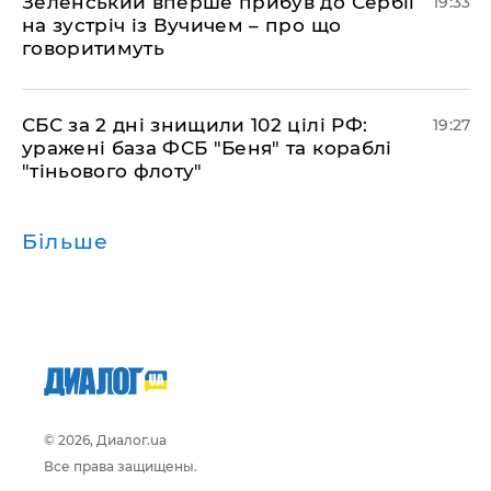
​Зеленський вперше прибув до Сербії
19:33
на зустріч із Вучичем – про що
говоритимуть
​СБС за 2 дні знищили 102 цілі РФ:
19:27
уражені база ФСБ "Беня" та кораблі
"тіньового флоту"
Більше
© 2026, Диалог.ua
Все права защищены.