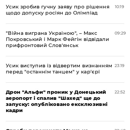
Усик зробив гучну заяву про рішення
10:19
щодо допуску росіян до Олімпіад
"Війна виграна Україною", – Макс
09:29
Покровський і Марк Фейгін відвідали
прифронтовий Слов'янськ
​Усик виступив із відвертим визнанням
23:19
перед "останнім танцем" у кар'єрі
​Дрон "Альфи" проник у Донецький
22:52
аеропорт і спалив "Шахед" ще до
запуску: опубліковано ексклюзивні
кадри