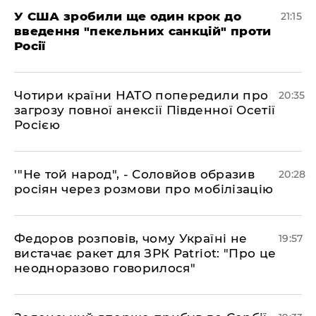
​У США зробили ще один крок до
21:15
введення "пекельних санкцій" проти
Росії
​Чотири країни НАТО попередили про
20:35
загрозу повної анексії Південної Осетії
Росією
​'"Не той народ", - Соловйов образив
20:28
росіян через розмови про мобілізацію
​Федоров розповів, чому Україні не
19:57
вистачає ракет для ЗРК Patriot: "Про це
неодноразово говорилося"