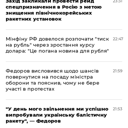
​Захід закликали провести рейд
23:31
спецпризначення в Росію з метою
знищення північнокорейських
ракетних установок
​Мінфіну РФ довелося розпочати "тиск
22:47
на рубль" через зростання курсу
долара: "Це погана новина для рубля"
​Федоров висловився щодо шансів
21:59
повернутися на посаду міністра
оборони та пояснив, чому не бере
участі в протестах
​"У день мого звільнення ми успішно
21:53
випробували українську балістичну
ракету", — Федоров