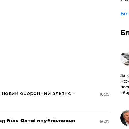
Бі
Б
Заг
мож
поо
зби
я новий оборонний альянс –
16:35
ад біля Ялти: опубліковано
16:27