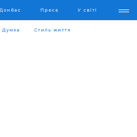
Донбас
Преса
У світі
Думка
Стиль життя