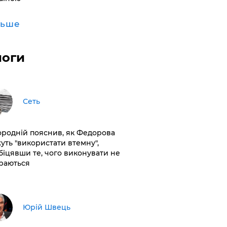
льше
логи
Сеть
ородній пояснив, як Федорова
уть "використати втемну",
біцявши те, чого виконувати не
раються
Юрій Швець