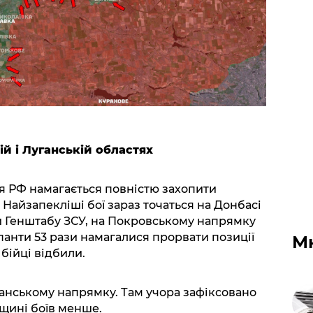
ій і Луганській областях
я РФ намагається повністю захопити
 Найзапекліші бої зараз точаться на Донбасі
и Генштабу ЗСУ, на Покровському напрямку
упанти 53 рази намагалися прорвати позиції
М
 бійці відбили.
манському напрямку. Там учора зафіксовано
нщині боїв менше.