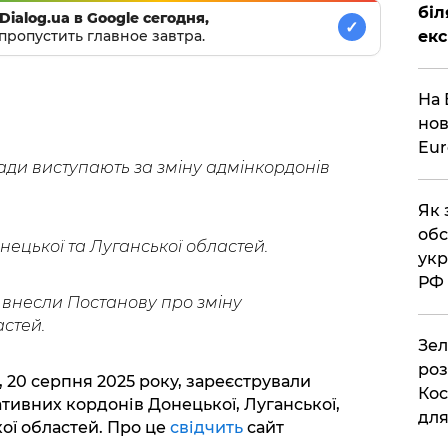
біл
Dialog.ua в Google сегодня,
✓
екс
пропустить главное завтра.
На 
нов
Eu
ади виступають за зміну адмінкордонів
Як 
обс
нецької та Луганської областей.
укр
РФ
 внесли Постанову про зміну
стей.
Зел
роз
, 20 серпня 2025 року, зареєстрували
Кос
тивних кордонів Донецької, Луганської,
дл
ої областей. Про це
свідчить
сайт