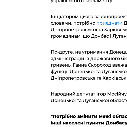
українського Парламенту.
Ініціатором цього законопроект
словами, потрібно
приєднати
Д
Дніпропетровської та Харківськ
громадянам, що Донбас і Луга
По-друге, на утримання Донець
адміністрацій із державного б
гривень. Ганна Скороход вважа
функції Донецької та Луганськ
Дніпропетровська та Харківська
Народний депутат Ігор Мосійчу
Донецької та Луганської област
"Потрібно змінити межі облас
інші населені пункти Донбас