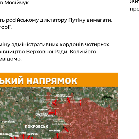
Жит
в Мосійчук.
про
ть російському диктатору Путіну вимагати,
орії.
міну адміністративних кордонів чотирьох
рівництво Верховної Ради. Коли його
евідомо.