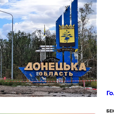
Го
БЕК