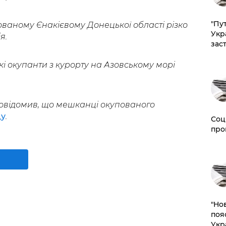
"Пут
ованому Єнакієвому Донецької області різко
Укр
я.
зас
кі окупанти з курорту на Азовському морі
овідомив, що мешканці окупованого
ду
.
Соц
про
"Но
поя
Укр