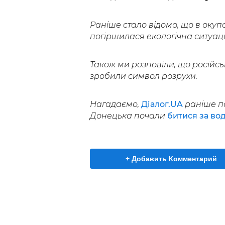
Раніше стало відомо, що в окуп
погіршилася екологічна ситуаці
Також ми розповіли, що російсь
зробили символ розрухи.
Нагадаємо,
Діалог.UA
раніше п
Донецька почали
битися за во
+ Добавить Комментарий