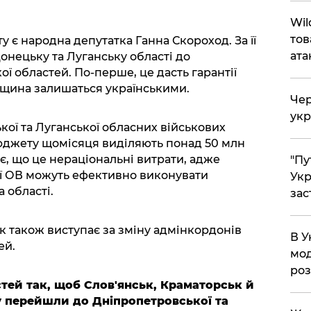
Wil
тов
у є народна депутатка Ганна Скороход. За її
ата
онецьку та Луганську області до
ої областей. По-перше, це дасть гарантії
нщина залишаться українськими.
Чер
укр
кої та Луганської обласних військових
юджету щомісяця виділяють понад 50 млн
є, що це нераціональні витрати, адже
"Пу
ої ОВ можуть ефективно виконувати
Укр
 області.
зас
к також виступає за зміну адмінкордонів
В У
ей.
мод
ро
тей так, щоб Слов'янськ, Краматорськ й
у перейшли до Дніпропетровської та