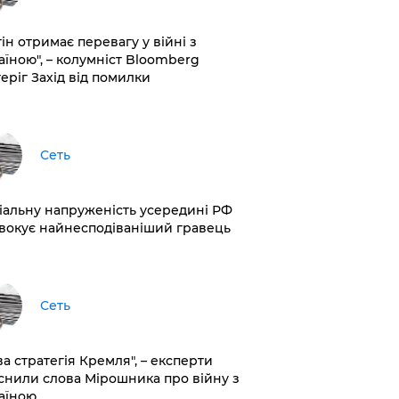
ін отримає перевагу у війні з
аїною", – колумніст Bloomberg
теріг Захід від помилки
Сеть
іальну напруженість усередині РФ
вокує найнесподіваніший гравець
Сеть
ва стратегія Кремля", – експерти
снили слова Мірошника про війну з
аїною