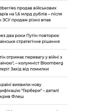
dberries продав військових
арів на 1,6 млрд рублів – після
к ЗСУ продаж різко впав
ез два роки Путін повторює
аїнське стратегічне рішення
тін отримає перевагу у війні з
аїною", – колумніст Bloomberg
теріг Захід від помилки
країні виявили нову
ифікацію "Гербери" – деталі
зкрив Флеш