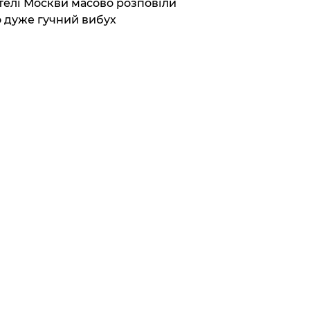
елі Москви масово розповіли
 дуже гучний вибух