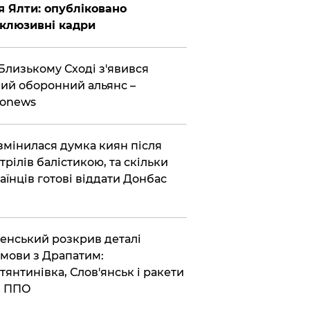
я Ялти: опубліковано
клюзивні кадри
Близькому Сході з'явився
ий оборонний альянс –
ronews
змінилася думка киян після
трілів балістикою, та скільки
аїнців готові віддати Донбас
енський розкрив деталі
мови з Драпатим:
тянтинівка, Слов'янськ і ракети
я ППО