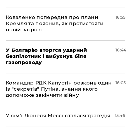
Коваленко попередив про плани
16:55
Кремля та пояснив, як протистояти
новій загрозі
У Болгарію вторгся ударний
16:44
безпілотник і вибухнув біля
газопроводу
Командир РДК Капустін розкрив один
16:05
із "секретів" Путіна, знання якого
допоможе закінчити війну
У сім'ї Ліонеля Мессі сталася трагедія
15:46