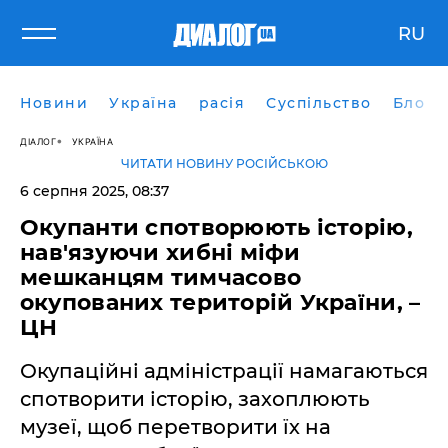
RU
Новини
Україна
расія
Суспільство
Блоги
ДІАЛОГ
УКРАЇНА
ЧИТАТИ НОВИНУ РОСІЙСЬКОЮ
6 серпня 2025, 08:37
Окупанти спотворюють історію,
нав'язуючи хибні міфи
мешканцям тимчасово
окупованих територій України, –
ЦН
Окупаційні адміністрації намагаються
спотворити історію, захоплюють
музеї, щоб перетворити їх на