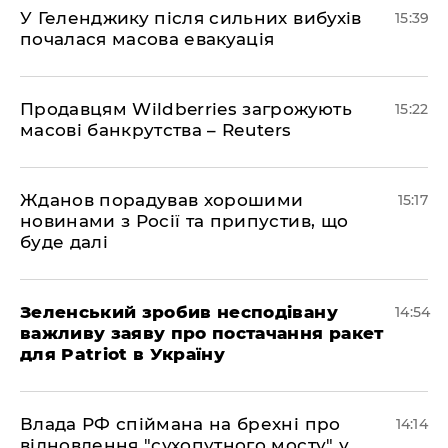
У Геленджику після сильних вибухів
15:39
почалася масова евакуація
Продавцям Wildberries загрожують
15:22
масові банкрутства – Reuters
Жданов порадував хорошими
15:17
новинами з Росії та припустив, що
буде далі
Зеленський зробив несподівану
14:54
важливу заяву про постачання ракет
для Patriot в Україну
Влада РФ спіймана на брехні про
14:14
відновлення "сухопутного мосту" у