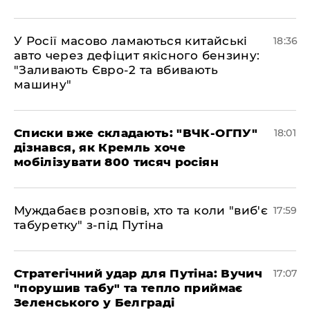
У Росії масово ламаються китайські
18:36
авто через дефіцит якісного бензину:
"Заливають Євро-2 та вбивають
машину"
Списки вже складають: "ВЧК-ОГПУ"
18:01
дізнався, як Кремль хоче
мобілізувати 800 тисяч росіян
Муждабаєв розповів, хто та коли "виб'є
17:59
табуретку" з-під Путіна
Стратегічний удар для Путіна: Вучич
17:07
"порушив табу" та тепло приймає
Зеленського у Белграді