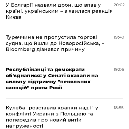
У Болгарії назвали дрон, що впав у
20:02
країні, українським – з'явилася реакція
Києва
Туреччина не пропустила торгові
19:40
судна, що йшли до Новоросійська, –
Bloomberg дізнався причину
Республіканці та демократи
19:06
об'єдналися: у Сенаті вказали на
сильну підтримку "пекельних
санкцій" проти Росії
Кулеба "розставив крапки над і" у
18:55
конфлікті України з Польщею та
попередив про новий витік
напруженості