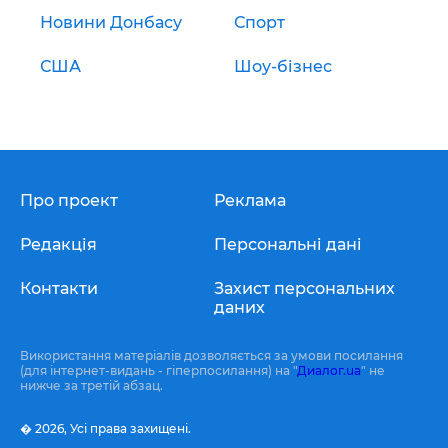
Новини Донбасу
Спорт
США
Шоу-бізнес
Про проект
Реклама
Редакція
Персональні дані
Контакти
Захист персональних
даних
Використання матеріалів дозволяється за умови посилання
(для інтернет-видань - гіперпосилання) на "
Диалог.ua
" не
нижче за третій абзац.
� 2026,
Усі права захищені.