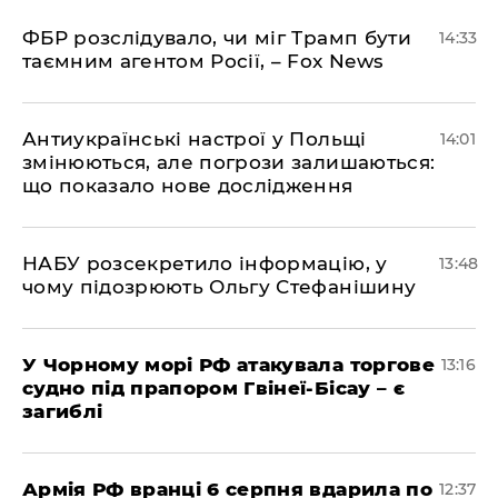
ФБР розслідувало, чи міг Трамп бути
14:33
таємним агентом Росії, – Fox News
Антиукраїнські настрої у Польщі
14:01
змінюються, але погрози залишаються:
що показало нове дослідження
НАБУ розсекретило інформацію, у
13:48
чому підозрюють Ольгу Стефанішину
У Чорному морі РФ атакувала торгове
13:16
судно під прапором Гвінеї-Бісау – є
загиблі
Армія РФ вранці 6 серпня вдарила по
12:37