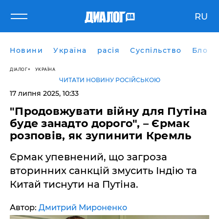
RU
Новини
Україна
расія
Суспільство
Блоги
ДІАЛОГ
УКРАЇНА
ЧИТАТИ НОВИНУ РОСІЙСЬКОЮ
17 липня 2025, 10:33
"Продовжувати війну для Путіна
буде занадто дорого", – Єрмак
розповів, як зупинити Кремль
Єрмак упевнений, що загроза
вторинних санкцій змусить Індію та
Китай тиснути на Путіна.
Автор:
Дмитрий Мироненко