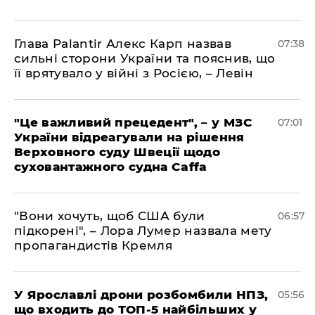
Глава Palantir Алекс Карп назвав
07:38
сильні сторони України та пояснив, що
її врятувало у війні з Росією, – Левін
"Це важливий прецедент", – у МЗС
07:01
України відреагували на рішення
Верховного суду Швеції щодо
суховантажного судна Caffa
"Вони хочуть, щоб США були
06:57
підкорені", – Лора Лумер назвала мету
пропагандистів Кремля
У Ярославлі дрони розбомбили НПЗ,
05:56
що входить до ТОП-5 найбільших у