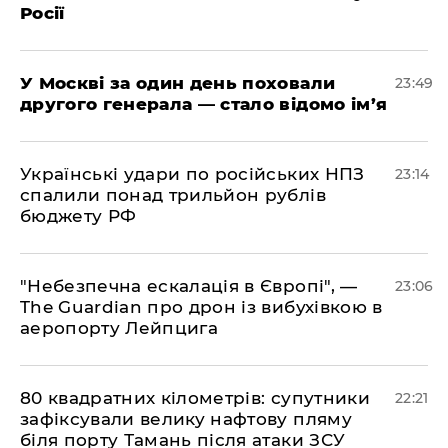
Росії
​У Москві за один день поховали
23:49
другого генерала — стало відомо ім’я
​Українські удари по російських НПЗ
23:14
спалили понад трильйон рублів
бюджету РФ
​"Небезпечна ескалація в Європі", —
23:06
The Guardian про дрон із вибухівкою в
аеропорту Лейпцига
​80 квадратних кілометрів: супутники
22:21
зафіксували велику нафтову пляму
біля порту Тамань після атаки ЗСУ