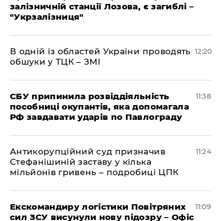
залізничній станції Лозова, є загиблі –
"Укрзалізниця"
В одній із областей України проводять
12:20
обшуки у ТЦК – ЗМІ
СБУ припинила розвіддіяльність
11:38
пособниці окупантів, яка допомагала
РФ завдавати ударів по Павлограду
Антикорупційний суд призначив
11:24
Стефанішиній заставу у кілька
мільйонів гривень – подробиці ЦПК
Екскомандиру логістики Повітряних
11:09
сил ЗСУ висунули нову підозру – Офіс