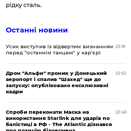
рідку сталь.
Останні новини
​Усик виступив із відвертим визнанням
23:19
перед "останнім танцем" у кар'єрі
​Дрон "Альфи" проник у Донецький
22:52
аеропорт і спалив "Шахед" ще до
запуску: опубліковано ексклюзивні
кадри
​Спроби переконати Маска на
22:40
використання Starlink для ударів по
балістиці в РФ - The Atlantic дізнався
про позицію бізнесмена