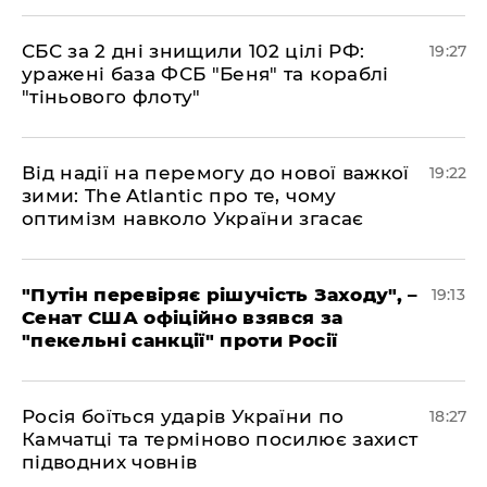
​СБС за 2 дні знищили 102 цілі РФ:
19:27
уражені база ФСБ "Беня" та кораблі
"тіньового флоту"
​Від надії на перемогу до нової важкої
19:22
зими: The Atlantic про те, чому
оптимізм навколо України згасає
​"Путін перевіряє рішучість Заходу", –
19:13
Сенат США офіційно взявся за
"пекельні санкції" проти Росії
​Росія боїться ударів України по
18:27
Камчатці та терміново посилює захист
підводних човнів