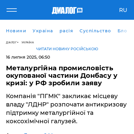
RU
Новини
Україна
расія
Суспільство
Блоги
ДІАЛОГ
УКРАЇНА
ЧИТАТИ НОВИНУ РОСІЙСЬКОЮ
16 липня 2025, 06:50
Металургійна промисловість
окупованої частини Донбасу у
кризі: у РФ зробили заяву
Компанія "ПГМК" закликає місцеву
владу "ЛДНР" розпочати антикризову
підтримку металургійної та
коксохімічної галузей.