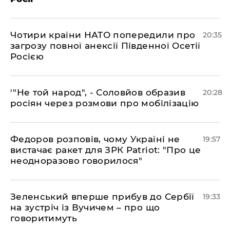
​Чотири країни НАТО попередили про
20:35
загрозу повної анексії Південної Осетії
Росією
​'"Не той народ", - Соловйов образив
20:28
росіян через розмови про мобілізацію
​Федоров розповів, чому Україні не
19:57
вистачає ракет для ЗРК Patriot: "Про це
неодноразово говорилося"
​Зеленський вперше прибув до Сербії
19:33
на зустріч із Вучичем – про що
говоритимуть