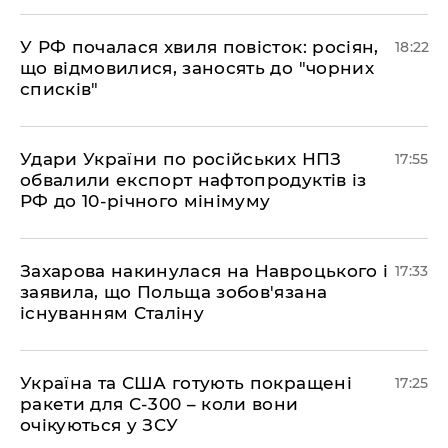
​У РФ почалася хвиля повісток: росіян,
18:22
що відмовилися, заносять до "чорних
списків"
​Удари України по російських НПЗ
17:55
обвалили експорт нафтопродуктів із
РФ до 10-річного мінімуму
​Захарова накинулася на Навроцького і
17:33
заявила, що Польща зобов'язана
існуванням Сталіну
​Україна та США готують покращені
17:25
ракети для С-300 – коли вони
очікуються у ЗСУ