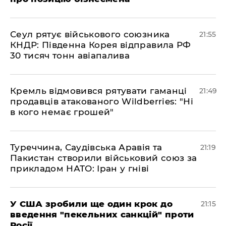
​Сеул рятує військового союзника
21:55
КНДР: Південна Корея відправила РФ
30 тисяч тонн авіапалива
​Кремль відмовився рятувати гаманці
21:49
продавців атакованого Wildberries: "Ні
в кого немає грошей"
​Туреччина, Саудівська Аравія та
21:19
Пакистан створили військовий союз за
прикладом НАТО: Іран у гніві
​У США зробили ще один крок до
21:15
введення "пекельних санкцій" проти
Росії