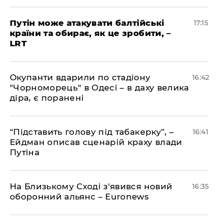
​Путін може атакувати балтійські
17:15
країни та обирає, як це зробити, –
LRT
​Окупанти вдарили по стадіону
16:42
"Чорноморець" в Одесі – в даху велика
діра, є поранені
​“Підставить голову під табакерку”, –
16:41
Ейдман описав сценарій краху влади
Путіна
На Близькому Сході з'явився новий
16:35
оборонний альянс – Euronews