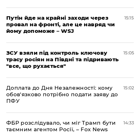
Путін йде на крайні заходи через
15:15
провал на фронті, але це навряд чи
йому допоможе – WSJ
ЗСУ взяли під контроль ключову
15:05
трасу росіян на Півдні та підривають
"все, що рухається"
Доплата до Дня Незалежності: кому
15:02
обов'язково потрібно подати заяву до
ПФУ
ФБР розслідувало, чи міг Трамп бути
14:33
таємним агентом Росії, – Fox News