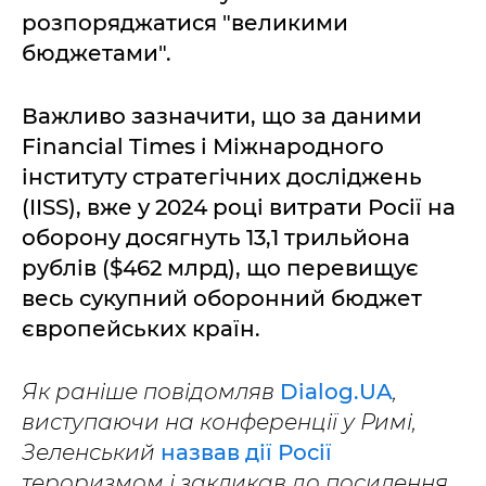
розпоряджатися "великими
бюджетами".
Важливо зазначити, що за даними
Financial Times і Міжнародного
інституту стратегічних досліджень
(IISS), вже у 2024 році витрати Росії на
оборону досягнуть 13,1 трильйона
рублів ($462 млрд), що перевищує
весь сукупний оборонний бюджет
європейських країн.
Як раніше повідомляв
Dialog.UA
,
виступаючи на конференції у Римі,
Зеленський
назвав дії Росії
тероризмом і закликав до посилення