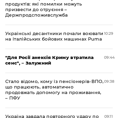
продуктів: які помилки можуть
призвести до отруєння –
Держпродспоживслужба
Українські десантники почали воювати
10:29
на італійських бойових машинах Puma
"Для Росії анексія Криму втратила
09:44
сенс", – Залужний
Стало відомо, кому із пенсіонерів-ВПО,
09:38
що працюють, автоматично
продовжать допомогу на проживання,
– ПФУ
Україна завдала повторного удару по
09:11