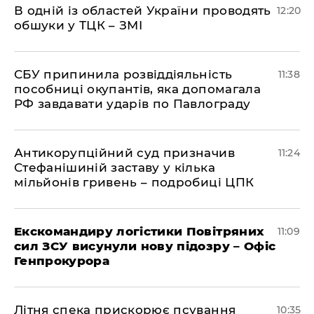
В одній із областей України проводять
12:20
обшуки у ТЦК – ЗМІ
СБУ припинила розвіддіяльність
11:38
пособниці окупантів, яка допомагала
РФ завдавати ударів по Павлограду
Антикорупційний суд призначив
11:24
Стефанішиній заставу у кілька
мільйонів гривень – подробиці ЦПК
Екскомандиру логістики Повітряних
11:09
сил ЗСУ висунули нову підозру – Офіс
Генпрокурора
Літня спека прискорює псування
10:35