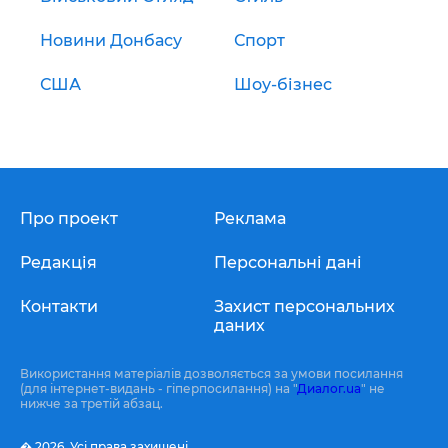
Новини Донбасу
Спорт
США
Шоу-бізнес
Про проект
Реклама
Редакція
Персональні дані
Контакти
Захист персональних
даних
Використання матеріалів дозволяється за умови посилання
(для інтернет-видань - гіперпосилання) на "
Диалог.ua
" не
нижче за третій абзац.
� 2026,
Усі права захищені.