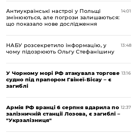
Антиукраїнські настрої у Польщі
14:01
змінюються, але погрози залишаються:
що показало нове дослідження
НАБУ розсекретило інформацію, у
13:48
чому підозрюють Ольгу Стефанішину
У Чорному морі РФ атакувала торгове
13:16
судно під прапором Гвінеї-Бісау – є
загиблі
Армія РФ вранці 6 серпня вдарила по
12:37
залізничній станції Лозова, є загиблі –
"Укрзалізниця"