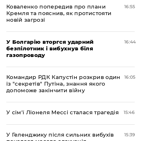
Коваленко попередив про плани
16:55
Кремля та пояснив, як протистояти
новій загрозі
У Болгарію вторгся ударний
16:44
безпілотник і вибухнув біля
газопроводу
Командир РДК Капустін розкрив один
16:05
із "секретів" Путіна, знання якого
допоможе закінчити війну
У сім'ї Ліонеля Мессі сталася трагедія
15:46
У Геленджику після сильних вибухів
15:39