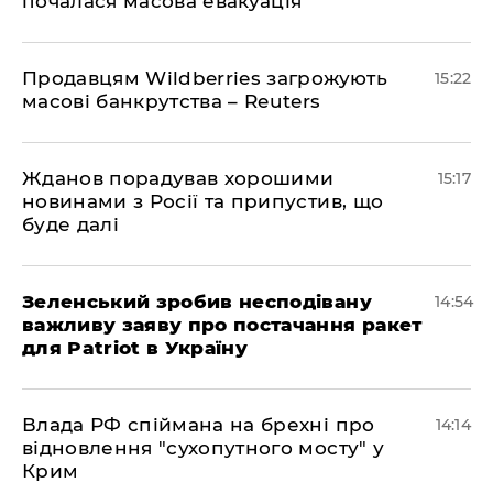
почалася масова евакуація
Продавцям Wildberries загрожують
15:22
масові банкрутства – Reuters
Жданов порадував хорошими
15:17
новинами з Росії та припустив, що
буде далі
Зеленський зробив несподівану
14:54
важливу заяву про постачання ракет
для Patriot в Україну
Влада РФ спіймана на брехні про
14:14
відновлення "сухопутного мосту" у
Крим