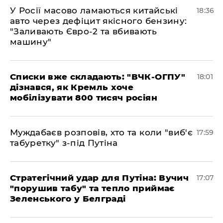
У Росії масово ламаються китайські
18:36
авто через дефіцит якісного бензину:
"Заливають Євро-2 та вбивають
машину"
Списки вже складають: "ВЧК-ОГПУ"
18:01
дізнався, як Кремль хоче
мобілізувати 800 тисяч росіян
Муждабаєв розповів, хто та коли "виб'є
17:59
табуретку" з-під Путіна
Стратегічний удар для Путіна: Вучич
17:07
"порушив табу" та тепло приймає
Зеленського у Белграді