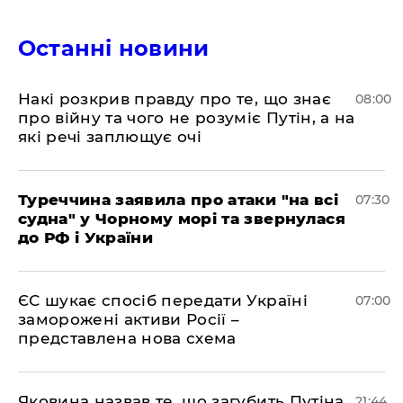
Останні новини
Накі розкрив правду про те, що знає
08:00
про війну та чого не розуміє Путін, а на
які речі заплющує очі
Туреччина заявила про атаки "на всі
07:30
судна" у Чорному морі та звернулася
до РФ і України
ЄС шукає спосіб передати Україні
07:00
заморожені активи Росії –
представлена ​​нова схема
Яковина назвав те, що загубить Путіна
21:44