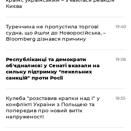
країні, українським – з'явилася реакція
Києва
Туреччина не пропустила торгові
19:40
судна, що йшли до Новоросійська, –
Bloomberg дізнався причину
Республіканці та демократи
19:06
об'єдналися: у Сенаті вказали на
сильну підтримку "пекельних
санкцій" проти Росії
Кулеба "розставив крапки над і" у
18:55
конфлікті України з Польщею та
попередив про новий витік
напруженості