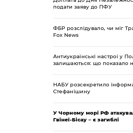
Доплата до Дня Незалежност
подати заяву до ПФУ
ФБР розслідувало, чи міг Тр
Fox News
Антиукраїнські настрої у П
залишаються: що показало 
НАБУ розсекретило інформа
Стефанішину
У Чорному морі РФ атакува
Гвінеї-Бісау – є загиблі