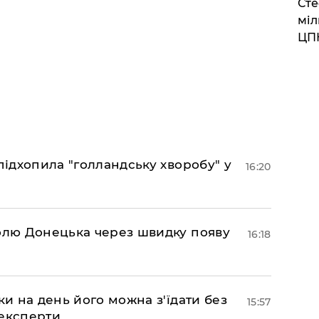
Сте
міл
ЦП
підхопила "голландську хворобу" у
16:20
долю Донецька через швидку появу
16:18
ки на день його можна з'їдати без
15:57
 експерти