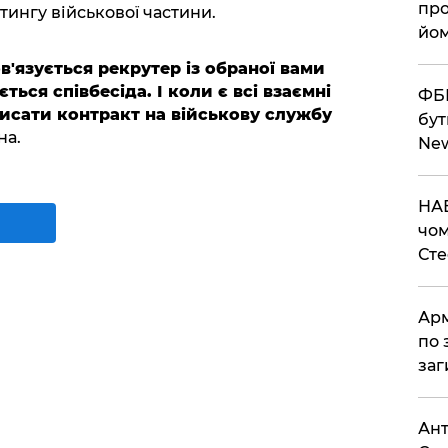
про
ингу військової частини.
йом
в'язується рекрутер із обраної вами
ться співбесіда. І коли є всі взаємні
ФБР
исати контракт на військову службу
бут
на.
Ne
НАБ
чом
Ст
Арм
по 
заг
Ант