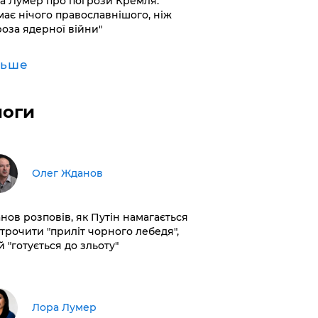
а Лумер про погрози Кремля:
має нічого православнішого, ніж
роза ядерної війни"
льше
логи
Олег Жданов
нов розповів, як Путін намагається
строчити "приліт чорного лебедя",
 "готується до зльоту"
​Лора Лумер