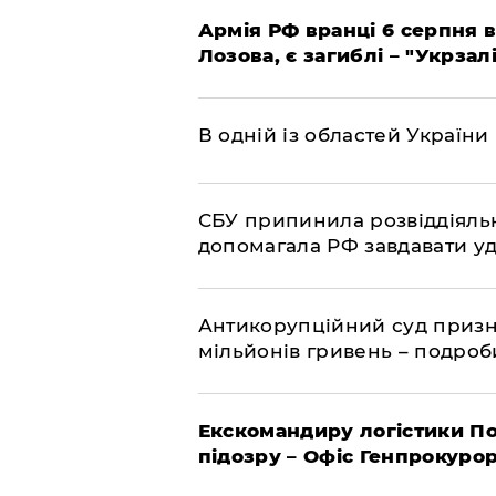
Армія РФ вранці 6 серпня в
Лозова, є загиблі – "Укрзал
В одній із областей України
СБУ припинила розвіддіяльн
допомагала РФ завдавати уд
Антикорупційний суд призна
мільйонів гривень – подро
Екскомандиру логістики По
підозру – Офіс Генпрокуро