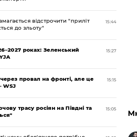
амагається відстрочити "приліт
15:44
ться до зльоту"
26–2027 роках: Зеленський
15:27
EYJA
 через провал на фронті, але це
15:15
– WSJ
чову трасу росіян на Півдні та
15:05
М
ься"