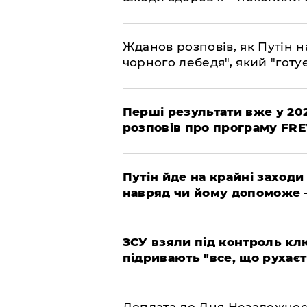
Жданов розповів, як Путін н
чорного лебедя", який "готує
Перші результати вже у 20
розповів про програму FR
Путін йде на крайні заходи
навряд чи йому допоможе 
ЗСУ взяли під контроль клю
підривають "все, що рухаєт