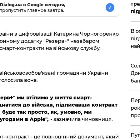
тра
Dialog.ua в Google сегодня,
✓
пропустить главное завтра.
під
Blo
раїни з цифровізації Катерина Чорногоренко
під
ронному додатку "Резерв+" незабаром
най
смарт-контракти на військову службу,
Сол
військовозобов'язані громадяни України
Дон
голосила вона.
бал
зерв+" ми втілимо у життя смарт-
Пер
натися до війська, підписавши контракт
рок
 буде так просто, як, умовно, ми
про
угодами в Apple",
- зазначила чиновниця.
Пут
т-контракт - це повноцінний документ, який