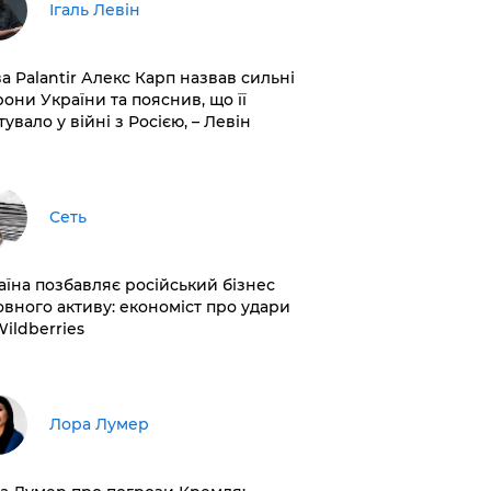
Ігаль Левін
ва Palantir Алекс Карп назвав сильні
рони України та пояснив, що її
увало у війні з Росією, – Левін
Сеть
раїна позбавляє російський бізнес
овного активу: економіст про удари
Wildberries
​Лора Лумер