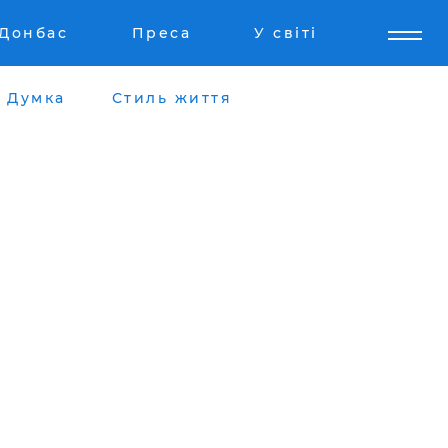
Донбас
Преса
У світі
Думка
Стиль життя