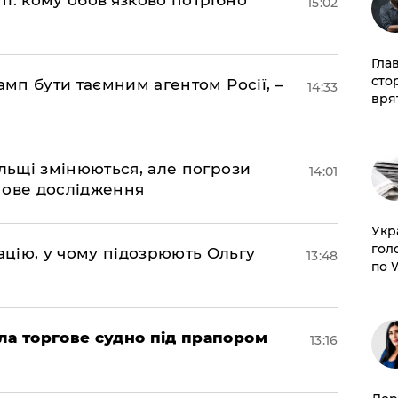
і: кому обов'язково потрібно
15:02
Гла
сто
амп бути таємним агентом Росії, –
14:33
врят
ольщі змінюються, але погрози
14:01
нове дослідження
​Ук
гол
цію, у чому підозрюють Ольгу
13:48
по 
ла торгове судно під прапором
13:16