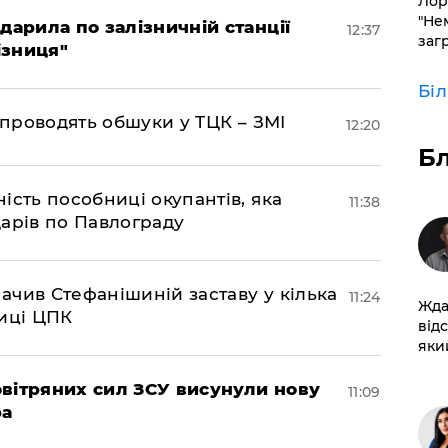
Лор
"Не
дарила по залізничній станції
12:37
заг
ізниця"
Бі
 проводять обшуки у ТЦК – ЗМІ
12:20
Б
ість пособниці окупантів, яка
11:38
арів по Павлограду
чив Стефанішиній заставу у кілька
11:24
Жда
биці ЦПК
від
який
вітряних сил ЗСУ висунули нову
11:09
ра