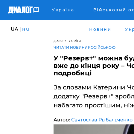
Україна
Військовий о
UA |
RU
Новини
Ук
ДІАЛОГ
УКРАЇНА
ЧИТАТИ НОВИНУ РОСІЙСЬКОЮ
У "Резерв+" можна бу
вже до кінця року – 
подробиці
За словами Катерини Чо
додатку "Резерв+" зроб
набагато простішим, ніж
Автор:
Святослав Рыбальченко