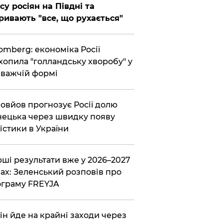
су росіян на Півдні та
ривають "все, що рухається"
omberg: економіка Росії
хопила "голландську хворобу" у
важчій формі
овйов прогнозує Росії долю
ецька через швидку появу
істики в України
ші результати вже у 2026–2027
ах: Зеленський розповів про
граму FREYJA
ін йде на крайні заходи через