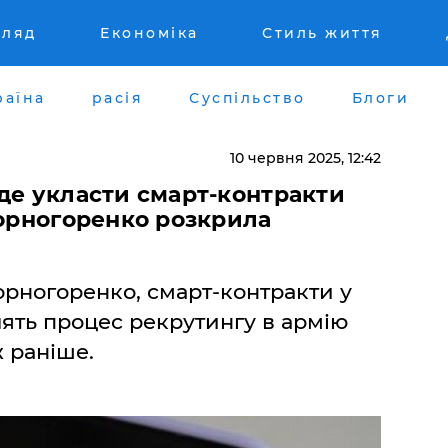
гляд
Економіка
Стиль життя
раїна
расія
Суспільство
Блоги
10 червня 2025, 12:42
де укласти смарт-контракти
Чорногоренко розкрила
рногоренко, смарт-контракти у
лять процес рекрутингу в армію
 раніше.