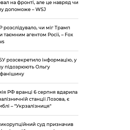
вал на фронті, але це навряд чи
у допоможе – WSJ
 розслідувало, чи міг Трамп
и таємним агентом Росії, – Fox
ws
У розсекретило інформацію, у
у підозрюють Ольгу
ефанішину
ія РФ вранці 6 серпня вдарила
залізничній станції Лозова, є
иблі – "Укрзалізниця"
икорупційний суд призначив