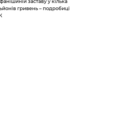
фанішиній заставу у кілька
ьйонів гривень – подробиці
К