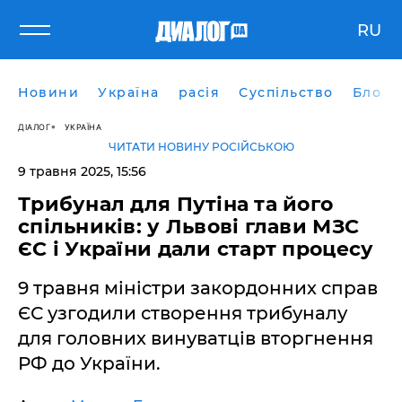
RU
Новини
Україна
расія
Суспільство
Блоги
ДІАЛОГ
УКРАЇНА
ЧИТАТИ НОВИНУ РОСІЙСЬКОЮ
9 травня 2025, 15:56
Трибунал для Путіна та його
спільників: у Львові глави МЗС
ЄС і України дали старт процесу
9 травня міністри закордонних справ
ЄС узгодили створення трибуналу
для головних винуватців вторгнення
РФ до України.