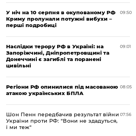
У ніч на 10 серпня в окупованому РФ
09:50
Криму пролунали потужні вибухи –
перші подробиці
Наслідки терору РФ в Україні: на
09:01
Запоріжчині, Дніпропетровщині та
Донеччині є загиблі та поранені
цивільні
Регіони РФ опинилися під масованою
08:05
атакою українських БПЛА
Шон Пенн передбачив результат війни
07:56
України проти РФ: "Вони не здадуться,
і ми теж"