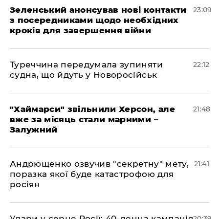
Зеленський анонсував нові контакти
23:09
з посередниками щодо необхідних
кроків для завершення війни
Туреччина передумала зупиняти
22:12
судна, що йдуть у Новоросійськ
"Хаймарси" звільнили Херсон, але
21:48
вже за місяць стали марними –
Залужний
Андрющенко озвучив "секретну" мету,
21:41
поразка якої буде катастрофою для
росіян
Удари у серце Росії: 40-денна кампанія
20:39