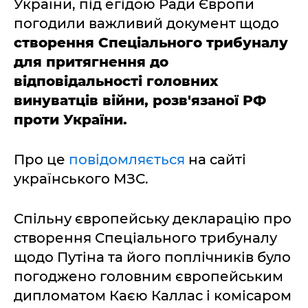
України, під егідою Ради Європи
погодили важливий документ щодо
створення Спеціального трибуналу
для притягнення до
відповідальності головних
винуватців війни, розв'язаної РФ
проти України.
Про це
повідомляється
на сайті
українського МЗС.
Спільну європейську декларацію про
створення Спеціального трибуналу
щодо Путіна та його поплічників було
погоджено головним європейським
дипломатом Каєю Каллас і комісаром