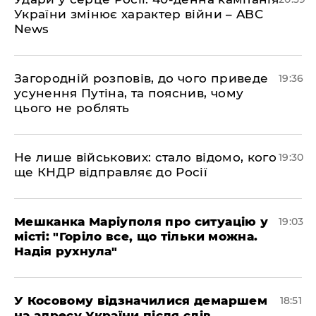
України змінює характер війни – ABC
News
Загородній розповів, до чого приведе
19:36
усунення Путіна, та пояснив, чому
цього не роблять
Не лише військових: стало відомо, кого
19:30
ще КНДР відправляє до Росії
Мешканка Маріуполя про ситуацію у
19:03
місті: "Горіло все, що тільки можна.
Надія рухнула"
У Косовому відзначилися демаршем
18:51
на адресу України після слів