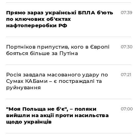
Прямо зараз українські БПЛА б'ють
07:39
по ключових об'єктах
нафтопереробки РФ
Портніков припустив, кого в Європі
07:30
бояться більше за Путіна
Росія завдала масованого удару по
07:21
Сумах КАБами – є постраждалі та
руйнування
"Моя Польща не б'є", – поляки
07:00
вийшли на акції проти насильства
щодо українців