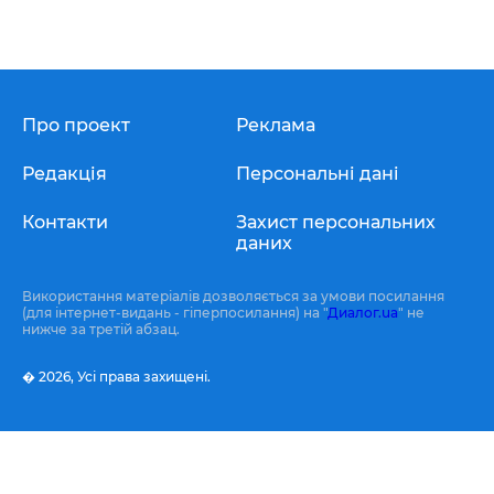
Про проект
Реклама
Редакція
Персональні дані
Контакти
Захист персональних
даних
Використання матеріалів дозволяється за умови посилання
(для інтернет-видань - гіперпосилання) на "
Диалог.ua
" не
нижче за третій абзац.
� 2026,
Усі права захищені.