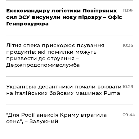
Екскомандиру логістики Повітряних
11:09
сил ЗСУ висунули нову підозру – Офіс
Генпрокурора
Літня спека прискорює псування
10:35
продуктів: які помилки можуть
призвести до отруєння –
Держпродспоживслужба
Українські десантники почали воювати
10:29
на італійських бойових машинах Puma
"Для Росії анексія Криму втратила
09:44
сенс", – Залужний