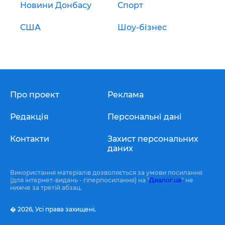
Новини Донбасу
Спорт
США
Шоу-бізнес
Про проект
Реклама
Редакція
Персональні дані
Контакти
Захист персональних
даних
Використання матеріалів дозволяється за умови посилання
(для інтернет-видань - гіперпосилання) на "
Диалог.ua
" не
нижче за третій абзац.
� 2026,
Усі права захищені.