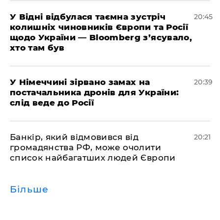
​У Відні відбулася таємна зустріч
20:45
колишніх чиновників Європи та Росії
щодо України — Bloomberg з’ясувало,
хто там був
​У Німеччині зірвано замах на
20:39
постачальника дронів для України:
слід веде до Росії
​Банкір, який відмовився від
20:21
громадянства РФ, може очолити
список найбагатших людей Європи
Більше