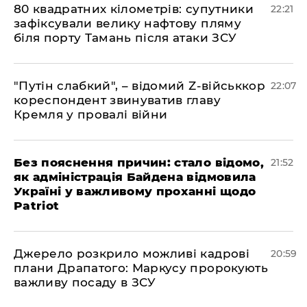
​80 квадратних кілометрів: супутники
22:21
зафіксували велику нафтову пляму
біля порту Тамань після атаки ЗСУ
"Путін слабкий", – відомий Z-військкор
22:07
кореспондент звинуватив главу
Кремля у провалі війни
​Без пояснення причин: стало відомо,
21:52
як адміністрація Байдена відмовила
Україні у важливому проханні щодо
Patriot
​Джерело розкрило можливі кадрові
20:59
плани Драпатого: Маркусу пророкують
важливу посаду в ЗСУ