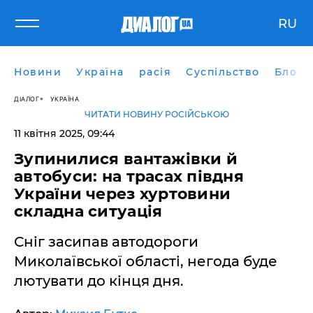
RU
Новини
Україна
расія
Суспільство
Блоги
ДІАЛОГ
УКРАЇНА
ЧИТАТИ НОВИНУ РОСІЙСЬКОЮ
11 квітня 2025, 09:44
Зупинилися вантажівки й
автобуси: на трасах півдня
України через хуртовини
складна ситуація
Сніг засипав автодороги
Миколаївської області, негода буде
лютувати до кінця дня.