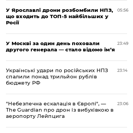
У Ярославлі дрони розбомбили НПЗ,
05:56
що входить до ТОП-5 найбільших у
Росії
​У Москві за один день поховали
23:49
другого генерала — стало відомо ім’я
​Українські удари по російських НПЗ
23:14
спалили понад трильйон рублів
бюджету РФ
​"Небезпечна ескалація в Європі", —
23:06
The Guardian про дрон із вибухівкою в
аеропорту Лейпцига