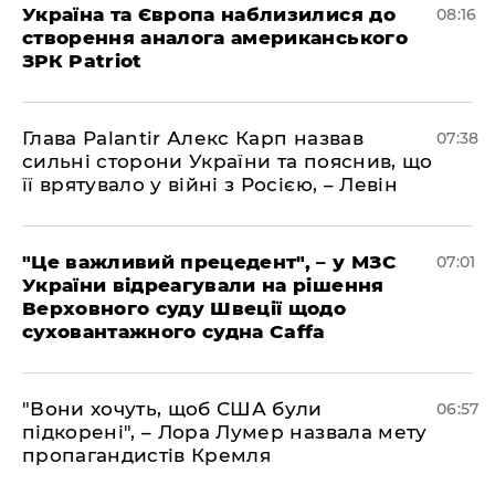
Україна та Європа наблизилися до
08:16
створення аналога американського
ЗРК Patriot
Глава Palantir Алекс Карп назвав
07:38
сильні сторони України та пояснив, що
її врятувало у війні з Росією, – Левін
"Це важливий прецедент", – у МЗС
07:01
України відреагували на рішення
Верховного суду Швеції щодо
суховантажного судна Caffa
"Вони хочуть, щоб США були
06:57
підкорені", – Лора Лумер назвала мету
пропагандистів Кремля