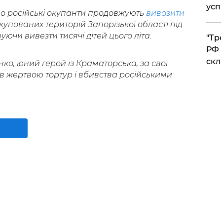
усп
о російські окупанти продовжують
вивозити
купованих територій Запорізької області під
ючи вивезти тисячі дітей цього літа.
​"Т
РФ 
скл
ко, юний герой із Краматорська, за свої
в жертвою тортур і вбивства російськими