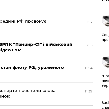
ередині РФ провокує
12:17
Соц
про
РПК "Панцир-С1" і військовий
12:15
відео ГУР
 стан флоту РФ, ураженого
11:54
"Но
поя
Укр
експерти пояснили слова
11:39
аїною
​За
спе