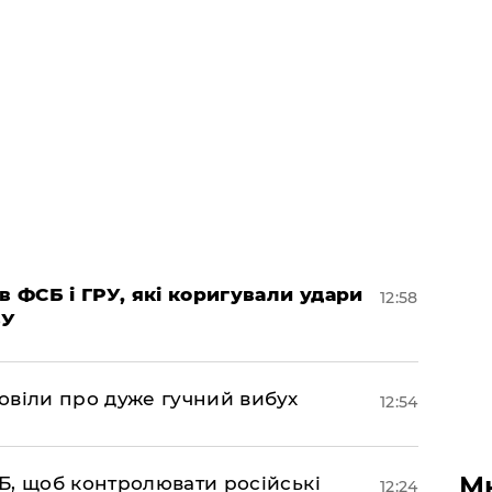
в ФСБ і ГРУ, які коригували удари
12:58
БУ
овіли про дуже гучний вибух
12:54
М
Б, щоб контролювати російські
12:24