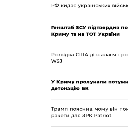
РФ кидає українських війсь
Генштаб ЗСУ підтвердив по
Криму та на ТОТ України
Розвідка США дізналася про
WSJ
У Криму пролунали потужні
детонацію БК
Трамп пояснив, чому він по
ракети для ЗРК Patriot