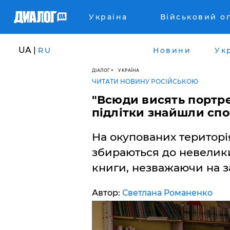
Україна
Військовий о
UA |
RU
Новини
Ук
ДІАЛОГ
УКРАЇНА
ЧИТАТИ НОВИНУ РОСІЙСЬКОЮ
"Всюди висять портрети
підлітки знайшли спо
На окупованих територі
збираються до невелики
книги, незважаючи на за
Автор:
Светлана Романенко