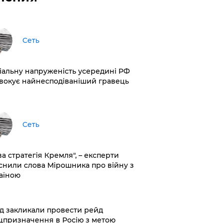
Сеть
іальну напруженість усередині РФ
вокує найнесподіваніший гравець
Сеть
ва стратегія Кремля", – експерти
снили слова Мірошника про війну з
аїною
хід закликали провести рейд
цпризначення в Росію з метою