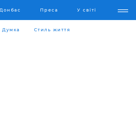
Донбас
Преса
У світі
Думка
Стиль життя