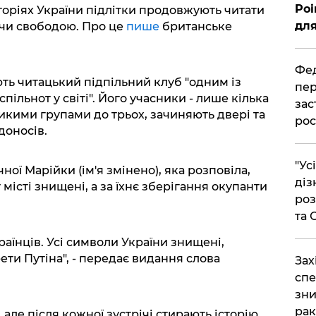
Poi
оріях України підлітки продовжують читати
для
ючи свободою. Про це
пише
британське
Фед
ть читацький підпільний клуб "одним із
пер
льнот у світі". Його учасники - лише кілька
зас
кими групами до трьох, зачиняють двері та
рос
доносів.
"Ус
ної Марійки (ім'я змінено), яка розповіла,
діз
 місті знищені, а за їхнє зберігання окупанти
роз
та
раїнців. Усі символи України знищені,
ети Путіна", - передає видання слова
​За
спе
зни
рак
 але після кожної зустрічі стирають історію