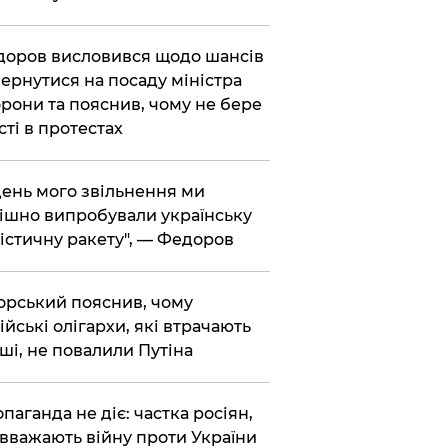
доров висловився щодо шансів
ернутися на посаду міністра
рони та пояснив, чому не бере
сті в протестах
 день мого звільнення ми
ішно випробували українську
істичну ракету", — Федоров
корський пояснив, чому
ійські олігархи, які втрачають
ші, не повалили Путіна
опаганда не діє: частка росіян,
 вважають війну проти України