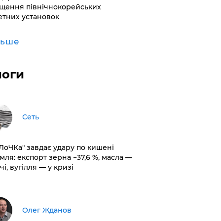
щення північнокорейських
етних установок
льше
логи
Сеть
оЛоЧКа" завдає удару по кишені
мля: експорт зерна −37,6 %, масла —
чі, вугілля — у кризі
Олег Жданов