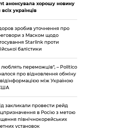
nt анонсувала хорошу новину
 всіх українців
оров зробив уточнення про
еговори з Маском щодо
тосування Starlink проти
ійської балістики
і люблять переможців", – Politico
налося про відновлення обміну
відінформацією між Україною
 США
хід закликали провести рейд
цпризначення в Росію з метою
щення північнокорейських
етних установок