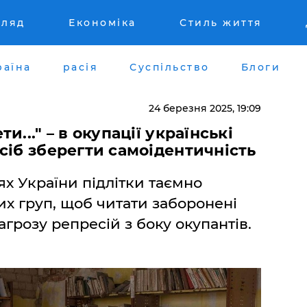
гляд
Економіка
Стиль життя
раїна
расія
Суспільство
Блоги
24 березня 2025, 19:09
..." – в окупації українські
сіб зберегти самоідентичність
ях України підлітки таємно
х груп, щоб читати заборонені
грозу репресій з боку окупантів.