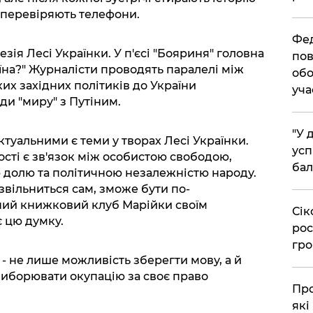
 перевіряють телефони.
​Фе
зія Лесі Українки. У п'єсі "Бояриня" головна
пов
руїна?" Журналісти проводять паралелі між
обо
их західних політиків до України
уча
ди "миру" з Путіним.
​"У
ктуальними є теми у творах Лесі Українки.
усп
чості є зв'язок між особистою свободою,
бал
 долю та політичною незалежністю народу.
 звільниться сам, зможе бути по-
ний книжковий клуб Марійки своїм
​Сі
 цю думку.
рос
гро
 - не лише можливість зберегти мову, а й
виборювати окупацію за своє право
​Пр
які