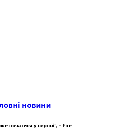
ловні новини
же початися у серпні", – Fire