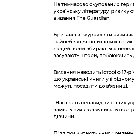
На тимчасово окупованих терит
українську літературу, ризику
видання The Guardian.
Британські журналісти називаю
найнебезпечніших книжкових спі
людей, вони збираються невели
засувають штори, побоюючись 
Видання наводить історію 17-річ
що українські книги у її рідному
можуть посадити до в'язниці.
"Нас вчать ненавидіти інших ук
замість них скрізь висять портр
дівчини.
Підлітки читають книги онлайн,