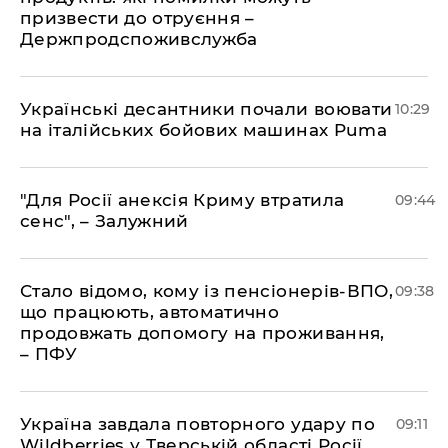
призвести до отруєння –
Держпродспоживслужба
Українські десантники почали воювати
10:29
на італійських бойових машинах Puma
"Для Росії анексія Криму втратила
09:44
сенс", – Залужний
Стало відомо, кому із пенсіонерів-ВПО,
09:38
що працюють, автоматично
продовжать допомогу на проживання,
– ПФУ
Україна завдала повторного удару по
09:11
Wildberries у Тверській області Росії