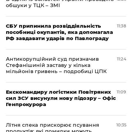
обшуки у ТЦК – ЗМІ
СБУ припинила розвіддіяльність
11:38
пособниці окупантів, яка допомагала
РФ завдавати ударів по Павлограду
Антикорупційний суд призначив
11:24
Стефанішиній заставу у кілька
мільйонів гривень – подробиці ЦПК
Екскомандиру логістики Повітряних
11:09
сил ЗСУ висунули нову підозру – Офіс
Генпрокурора
Літня спека прискорює псування
10:35
продуктів: які помилки можуть