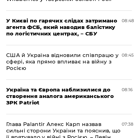
У Києві по гарячих слідах затримано
08:48
агента ФСБ, який наводив балістику
по логістичних центрах, – СБУ
США й Україна відновили співпрацю у
08:45
сфері, яка прямо впливає на війну з
Росією
Україна та Європа наблизилися до
08:16
створення аналога американського
ЗРК Patriot
Глава Palantir Алекс Карп назвав
07:38
сильні сторони України та пояснив, що
її врятувало у війні з Росією, – Левін