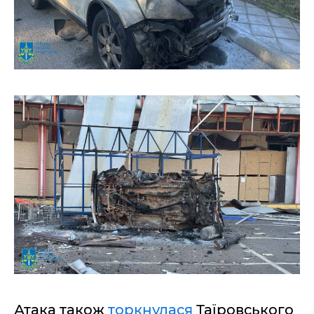
Атака також
торкнулася
Таїровського