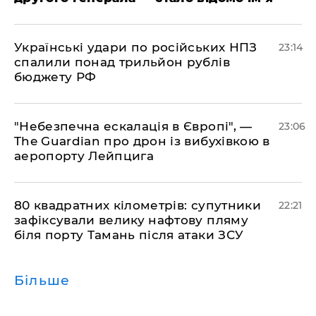
​Українські удари по російських НПЗ
23:14
спалили понад трильйон рублів
бюджету РФ
​"Небезпечна ескалація в Європі", —
23:06
The Guardian про дрон із вибухівкою в
аеропорту Лейпцига
​80 квадратних кілометрів: супутники
22:21
зафіксували велику нафтову пляму
біля порту Тамань після атаки ЗСУ
Більше