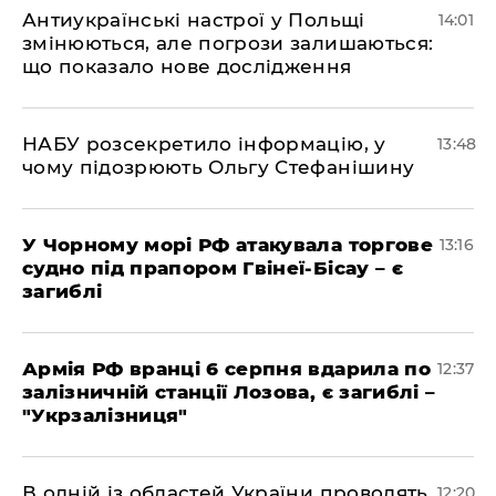
Антиукраїнські настрої у Польщі
14:01
змінюються, але погрози залишаються:
що показало нове дослідження
НАБУ розсекретило інформацію, у
13:48
чому підозрюють Ольгу Стефанішину
У Чорному морі РФ атакувала торгове
13:16
судно під прапором Гвінеї-Бісау – є
загиблі
Армія РФ вранці 6 серпня вдарила по
12:37
залізничній станції Лозова, є загиблі –
"Укрзалізниця"
В одній із областей України проводять
12:20