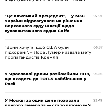
"Це важливий прецедент", – у МЗС
07:01
України відреагували на рішення
Верховного суду Швеції щодо
суховантажного судна Caffa
"Вони хочуть, щоб США були
06:57
підкорені", – Лора Лумер назвала мету
пропагандистів Кремля
У Ярославлі дрони розбомбили НПЗ,
05:56
що входить до ТОП-5 найбільших у
Росії
​У Москві за один день поховали
23:49
другого генерала — стало відомо ім’я