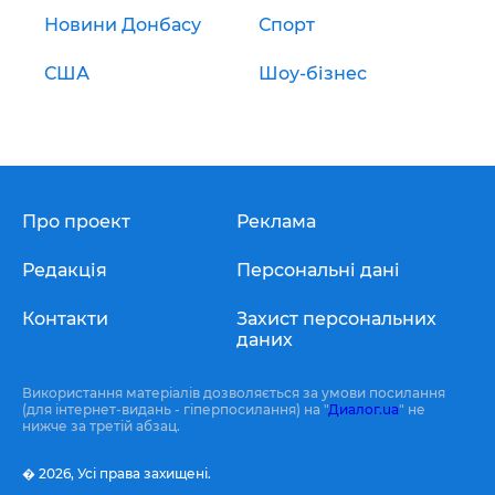
Новини Донбасу
Спорт
США
Шоу-бізнес
Про проект
Реклама
Редакція
Персональні дані
Контакти
Захист персональних
даних
Використання матеріалів дозволяється за умови посилання
(для інтернет-видань - гіперпосилання) на "
Диалог.ua
" не
нижче за третій абзац.
� 2026,
Усі права захищені.