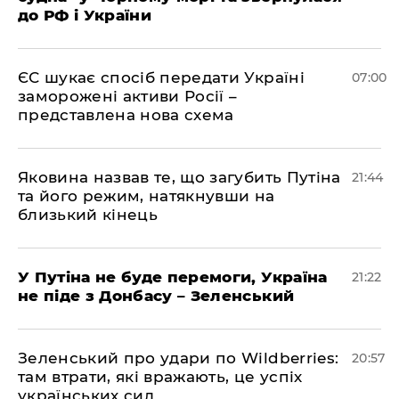
до РФ і України
ЄС шукає спосіб передати Україні
07:00
заморожені активи Росії –
представлена ​​нова схема
Яковина назвав те, що загубить Путіна
21:44
та його режим, натякнувши на
близький кінець
У Путіна не буде перемоги, Україна
21:22
не піде з Донбасу – Зеленський
Зеленський про удари по Wildberries:
20:57
там втрати, які вражають, це успіх
українських сил