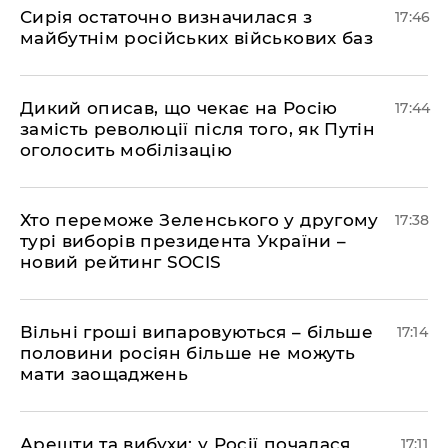
Сирія остаточно визначилася з
17:46
майбутнім російських військових баз
Дикий описав, що чекає на Росію
17:44
замість революції після того, як Путін
оголосить мобілізацію
Хто переможе Зеленського у другому
17:38
турі виборів президента України –
новий рейтинг SOCIS
Вільні гроші випаровуються – більше
17:14
половини росіян більше не можуть
мати заощаджень
Арешти та вибухи: у Росії почалася
17:11