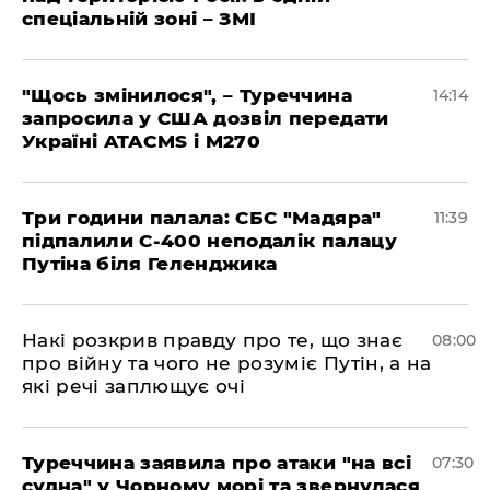
спеціальній зоні – ЗМІ
"Щось змінилося", – Туреччина
14:14
запросила у США дозвіл передати
Україні ATACMS і M270
Три години палала: СБС "Мадяра"
11:39
підпалили С-400 неподалік палацу
Путіна біля Геленджика
Накі розкрив правду про те, що знає
08:00
про війну та чого не розуміє Путін, а на
які речі заплющує очі
Туреччина заявила про атаки "на всі
07:30
судна" у Чорному морі та звернулася