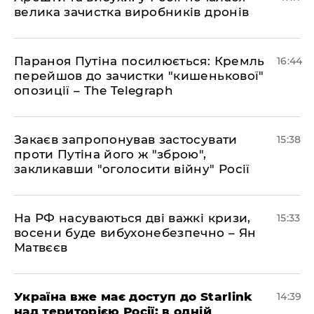
велика зачистка виробників дронів
Параноя Путіна посилюється: Кремль
16:44
перейшов до зачистки "кишенькової"
опозиції – The Telegraph
Закаєв запропонував застосувати
15:38
проти Путіна його ж "зброю",
закликавши "оголосити війну" Росії
На РФ насуваються дві важкі кризи,
15:33
восени буде вибухонебезпечно – Ян
Матвєєв
Україна вже має доступ до Starlink
14:39
над територією Росії: в одній