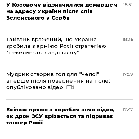
У Косовому відзначилися демаршем
18:51
на адресу України після слів
Зеленського у Сербії
Тайвань вражений, що Україна
18:36
зробила з армією Росії стратегією
"пекельного ландшафту"
Мудрик створив гол для "Челсі"
17:59
вперше після повернення на поле:
опубліковано відео
Екіпаж прямо з корабля зняв відео,
17:47
як дрон ЗСУ врізається та підриває
танкер Росії