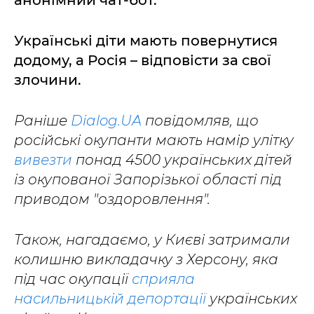
анонімний чат-бот.
Українські діти мають повернутися
додому, а Росія – відповісти за свої
злочини.
Раніше
Dialog.UA
повідомляв, що
російські окупанти мають намір улітку
вивезти
понад 4500 українських дітей
із окупованої Запорізької області під
приводом "оздоровлення".
Також, нагадаємо, у Києві затримали
колишню викладачку з Херсону, яка
під час окупації
сприяла
насильницькій депортації
українських