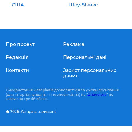
США
Шоу-бізнес
Про проект
Реклама
Редакція
Персональні дані
Контакти
Захист персональних
даних
Використання матеріалів дозволяється за умови посилання
(для інтернет-видань - гіперпосилання) на "
Диалог.ua
" не
нижче за третій абзац.
� 2026,
Усі права захищені.