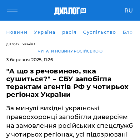
RU
Новини
Україна
расія
Суспільство
Блоги
ДІАЛОГ
УКРАЇНА
ЧИТАТИ НОВИНУ РОСІЙСЬКОЮ
3 березня 2025, 11:26
"А що з речовиною, яка
сушиться?" – СБУ запобігла
терактам агентів РФ у чотирьох
регіонах України
За минулі вихідні українські
правоохоронці запобігли диверсіям
на замовлення російських спецслужб
у чотирьох регіонах, усі підозрювані