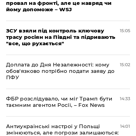
провал на фронті, але це навряд чи
йому допоможе – WSJ
ЗСУ взяли під контроль ключову
15:05
трасу росіян на Півдні та підривають
"все, що рухається"
Доплата до Дня Незалежності: кому
15:02
обов'язково потрібно подати заяву до
ПФУ
ФБР розслідувало, чи міг Трамп бути
14:33
таємним агентом Росії, – Fox News
Антиукраїнські настрої у Польщі
14:01
змінюються, але погрози залишаються: