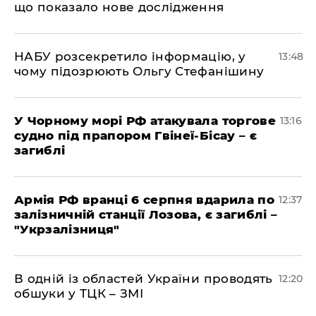
що показало нове дослідження
НАБУ розсекретило інформацію, у
13:48
чому підозрюють Ольгу Стефанішину
У Чорному морі РФ атакувала торгове
13:16
судно під прапором Гвінеї-Бісау – є
загиблі
Армія РФ вранці 6 серпня вдарила по
12:37
залізничній станції Лозова, є загиблі –
"Укрзалізниця"
В одній із областей України проводять
12:20
обшуки у ТЦК – ЗМІ