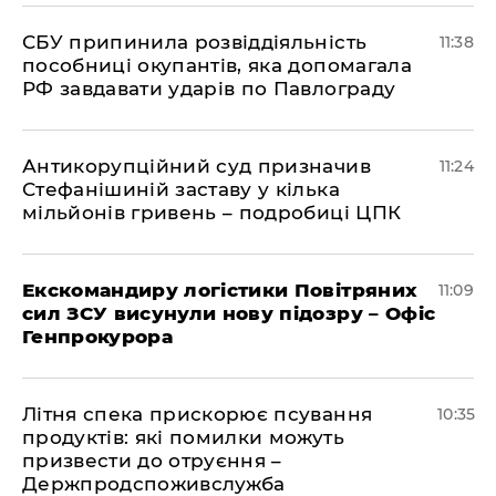
СБУ припинила розвіддіяльність
11:38
пособниці окупантів, яка допомагала
РФ завдавати ударів по Павлограду
Антикорупційний суд призначив
11:24
Стефанішиній заставу у кілька
мільйонів гривень – подробиці ЦПК
Екскомандиру логістики Повітряних
11:09
сил ЗСУ висунули нову підозру – Офіс
Генпрокурора
Літня спека прискорює псування
10:35
продуктів: які помилки можуть
призвести до отруєння –
Держпродспоживслужба