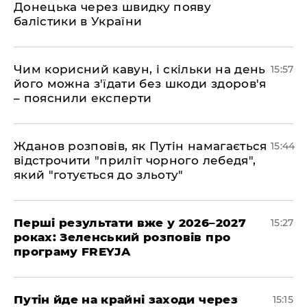
Донецька через швидку появу
балістики в України
Чим корисний кавун, і скільки на день
15:57
його можна з'їдати без шкоди здоров'я
– пояснили експерти
Жданов розповів, як Путін намагається
15:44
відстрочити "приліт чорного лебедя",
який "готується до зльоту"
Перші результати вже у 2026–2027
15:27
роках: Зеленський розповів про
програму FREYJA
Путін йде на крайні заходи через
15:15