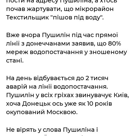
пости на адресу Пушиліна, а хтось
почав жартувати, що мікрорайон
Текстильщик "пішов під воду".
Вже вчора Пушилін під час прямої
лінії з донеччанами заявив, що 80%
мереж водопостачання у зношеному
стані.
На день відбувається до 2 тисяч
аварій на лінії водопостачання.
Пушилін у всіх гріхах звинувачує Київ,
хоча Донецьк ось уже як 10 років
окупований Москвою.
Не вірять у слова Пушиліна і