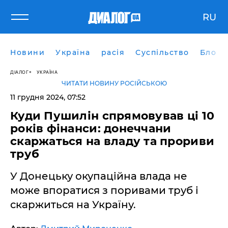
RU
Новини
Україна
расія
Суспільство
Блоги
ДІАЛОГ
УКРАЇНА
ЧИТАТИ НОВИНУ РОСІЙСЬКОЮ
11 грудня 2024, 07:52
Куди Пушилін спрямовував ці 10
років фінанси: донеччани
скаржаться на владу та прориви
труб
У Донецьку окупаційна влада не
може впоратися з поривами труб і
скаржиться на Україну.