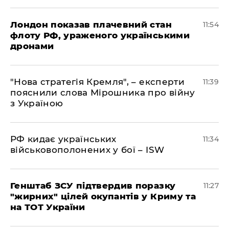
Лондон показав плачевний стан
11:54
флоту РФ, ураженого українськими
дронами
"Нова стратегія Кремля", – експерти
11:39
пояснили слова Мірошника про війну
з Україною
РФ кидає українських
11:34
військовополонених у бої – ISW
Генштаб ЗСУ підтвердив поразку
11:27
"жирних" цілей окупантів у Криму та
на ТОТ України