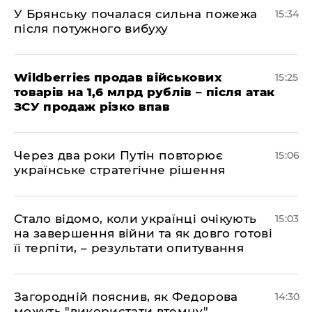
У Брянську почалася сильна пожежа
15:34
після потужного вибуху
Wildberries продав військових
15:25
товарів на 1,6 млрд рублів – після атак
ЗСУ продаж різко впав
Через два роки Путін повторює
15:06
українське стратегічне рішення
Стало відомо, коли українці очікують
15:03
на завершення війни та як довго готові
її терпіти, – результати опитування
Загородній пояснив, як Федорова
14:30
можуть "використати втемну",