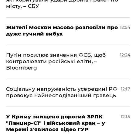
місту, – СБУ
Жителі Москви масово розповіли про
12:54
дуже гучний вибух
Путін посилює значення ФСБ, щоб
12:24
контролювати російські еліти, –
Bloomberg
Соціальну напруженість усередині РФ
12:17
провокує найнесподіваніший гравець
У Криму знищено дорогий ЗРПК
12:15
"Панцир-С1" і військовий кран – у
Мережі з'явилося відео ГУР