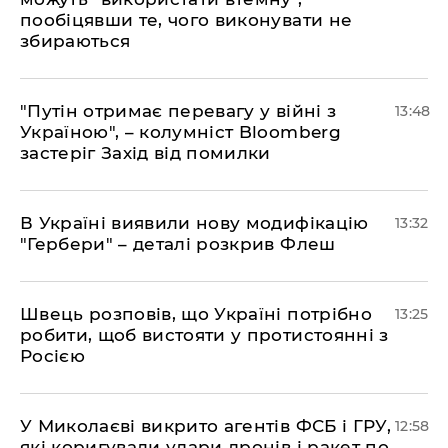
пообіцявши те, чого виконувати не
збираються
"Путін отримає перевагу у війні з
13:48
Україною", – колумніст Bloomberg
застеріг Захід від помилки
В Україні виявили нову модифікацію
13:32
"Гербери" – деталі розкрив Флеш
Швець розповів, що Україні потрібно
13:25
робити, щоб вистояти у протистоянні з
Росією
У Миколаєві викрито агентів ФСБ і ГРУ,
12:58
які коригували удари дронів і ракет по