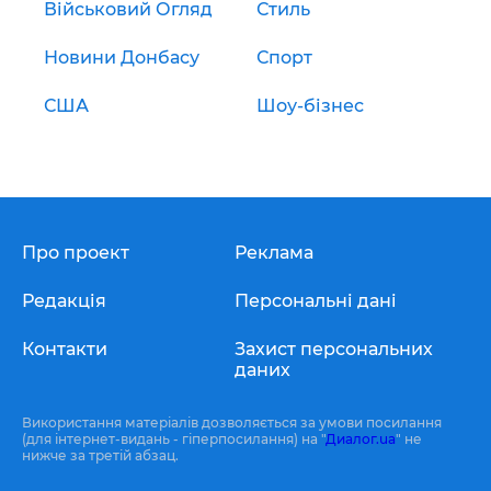
Військовий Огляд
Стиль
Новини Донбасу
Спорт
США
Шоу-бізнес
Про проект
Реклама
Редакція
Персональні дані
Контакти
Захист персональних
даних
Використання матеріалів дозволяється за умови посилання
(для інтернет-видань - гіперпосилання) на "
Диалог.ua
" не
нижче за третій абзац.