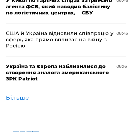
У Києві по гарячих слідах затримано
08:48
агента ФСБ, який наводив балістику
по логістичних центрах, – СБУ
США й Україна відновили співпрацю у
08:45
сфері, яка прямо впливає на війну з
Росією
Україна та Європа наблизилися до
08:16
створення аналога американського
ЗРК Patriot
Більше