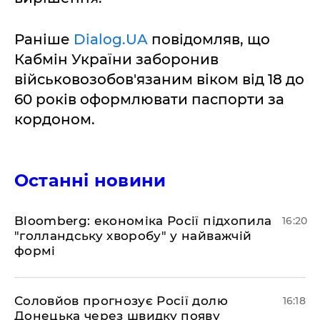
Раніше
Dialog.UA
повідомляв, що
Кабмін України заборонив
військовозобов'язаним віком від 18 до
60 років оформлювати паспорти за
кордоном.
Останні новини
Bloomberg: економіка Росії підхопила
16:20
"голландську хворобу" у найважчій
формі
Соловйов прогнозує Росії долю
16:18
Донецька через швидку появу