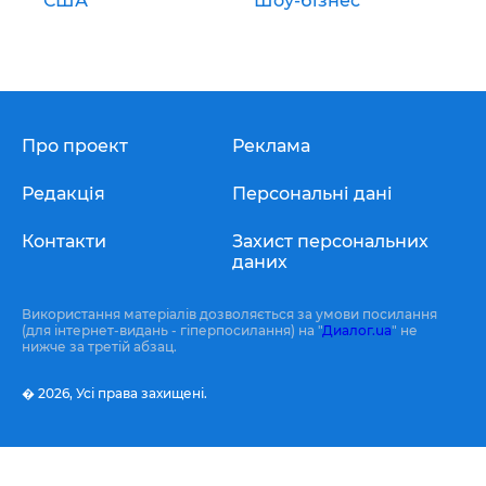
США
Шоу-бізнес
Про проект
Реклама
Редакція
Персональні дані
Контакти
Захист персональних
даних
Використання матеріалів дозволяється за умови посилання
(для інтернет-видань - гіперпосилання) на "
Диалог.ua
" не
нижче за третій абзац.
� 2026,
Усі права захищені.