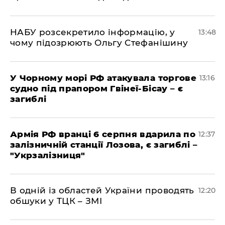
НАБУ розсекретило інформацію, у
13:48
чому підозрюють Ольгу Стефанішину
У Чорному морі РФ атакувала торгове
13:16
судно під прапором Гвінеї-Бісау – є
загиблі
Армія РФ вранці 6 серпня вдарила по
12:37
залізничній станції Лозова, є загиблі –
"Укрзалізниця"
В одній із областей України проводять
12:20
обшуки у ТЦК – ЗМІ