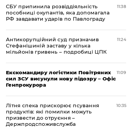
СБУ припинила розвіддіяльність
11:38
пособниці окупантів, яка допомагала
РФ завдавати ударів по Павлограду
Антикорупційний суд призначив
11:24
Стефанішиній заставу у кілька
мільйонів гривень – подробиці ЦПК
Екскомандиру логістики Повітряних
11:09
сил ЗСУ висунули нову підозру – Офіс
Генпрокурора
Літня спека прискорює псування
10:35
продуктів: які помилки можуть
призвести до отруєння –
Держпродспоживслужба