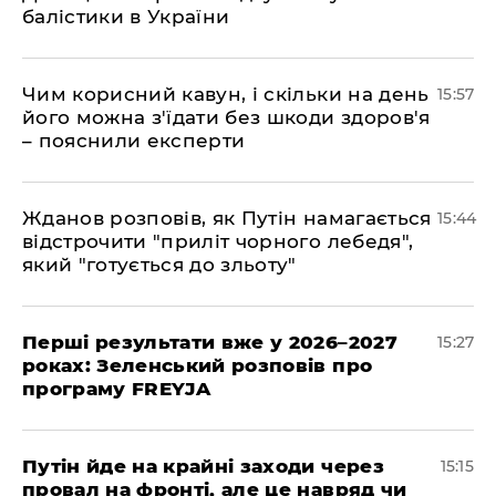
балістики в України
Чим корисний кавун, і скільки на день
15:57
його можна з'їдати без шкоди здоров'я
– пояснили експерти
Жданов розповів, як Путін намагається
15:44
відстрочити "приліт чорного лебедя",
який "готується до зльоту"
Перші результати вже у 2026–2027
15:27
роках: Зеленський розповів про
програму FREYJA
Путін йде на крайні заходи через
15:15
провал на фронті, але це навряд чи