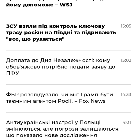
йому допоможе – WSJ
ЗСУ взяли під контроль ключову
15:05
трасу росіян на Півдні та підривають
"все, що рухається"
Доплата до Дня Незалежності: кому
15:02
обов'язково потрібно подати заяву до
ПФУ
ФБР розслідувало, чи міг Трамп бути
14:33
таємним агентом Росії, – Fox News
Антиукраїнські настрої у Польщі
14:01
змінюються, але погрози залишаються:
що показало нове дослідження