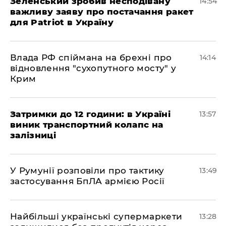
Зеленський зробив несподівану
14:54
важливу заяву про постачання ракет
для Patriot в Україну
Влада РФ спіймана на брехні про
14:14
відновлення "сухопутного мосту" у
Крим
Затримки до 12 години: в Україні
13:57
виник транспортний колапс на
залізниці
У Румунії розповіли про тактику
13:49
застосування БпЛА армією Росії
Найбільші українські супермаркети
13:28