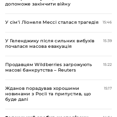
допоможе закінчити війну
У сім'ї Ліонеля Мессі сталася трагедія
15:46
У Геленджику після сильних вибухів
15:39
почалася масова евакуація
Продавцям Wildberries загрожують
15:22
масові банкрутства – Reuters
Жданов порадував хорошими
15:17
новинами з Росії та припустив, що
буде далі