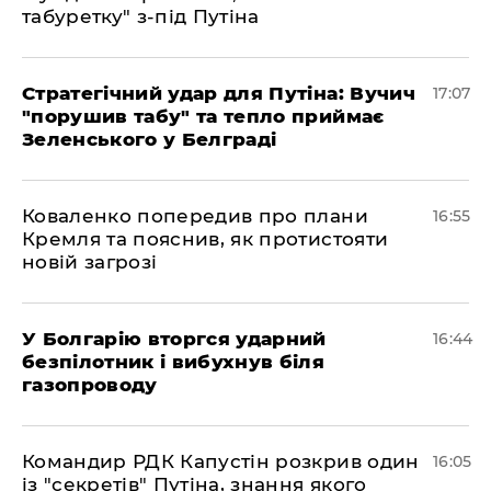
табуретку" з-під Путіна
Стратегічний удар для Путіна: Вучич
17:07
"порушив табу" та тепло приймає
Зеленського у Белграді
Коваленко попередив про плани
16:55
Кремля та пояснив, як протистояти
новій загрозі
У Болгарію вторгся ударний
16:44
безпілотник і вибухнув біля
газопроводу
Командир РДК Капустін розкрив один
16:05
із "секретів" Путіна, знання якого