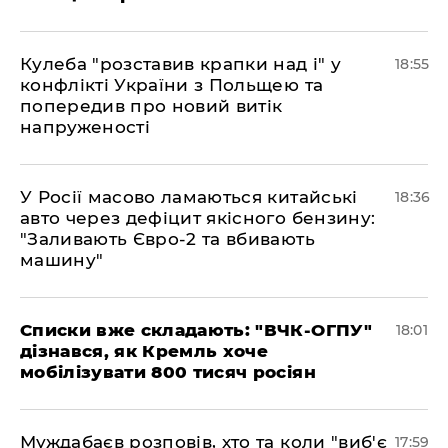
Кулеба "розставив крапки над і" у
18:55
конфлікті України з Польщею та
попередив про новий витік
напруженості
У Росії масово ламаються китайські
18:36
авто через дефіцит якісного бензину:
"Заливають Євро-2 та вбивають
машину"
Списки вже складають: "ВЧК-ОГПУ"
18:01
дізнався, як Кремль хоче
мобілізувати 800 тисяч росіян
Муждабаєв розповів, хто та коли "виб'є
17:59