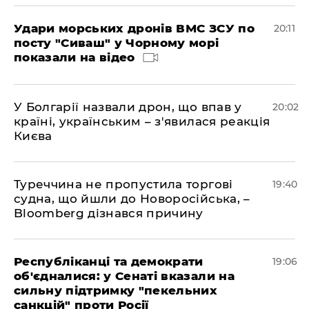
Удари морських дронів ВМС ЗСУ по
20:11
посту "Сиваш" у Чорному морі
показали на відео
У Болгарії назвали дрон, що впав у
20:02
країні, українським – з'явилася реакція
Києва
Туреччина не пропустила торгові
19:40
судна, що йшли до Новоросійська, –
Bloomberg дізнався причину
Республіканці та демократи
19:06
об'єдналися: у Сенаті вказали на
сильну підтримку "пекельних
санкцій" проти Росії