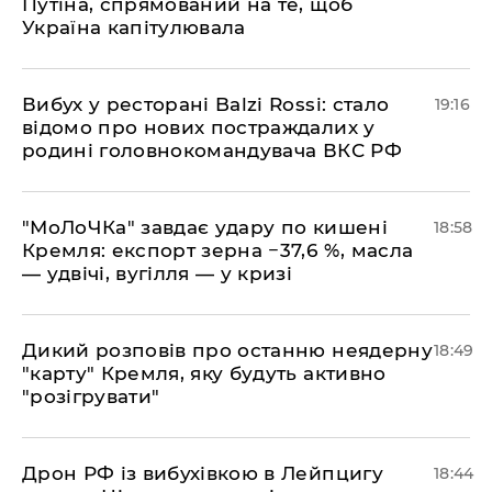
Путіна, спрямований на те, щоб
Україна капітулювала
​Вибух у ресторані Balzi Rossi: стало
19:16
відомо про нових постраждалих у
родині головнокомандувача ВКС РФ
​"МоЛоЧКа" завдає удару по кишені
18:58
Кремля: експорт зерна −37,6 %, масла
— удвічі, вугілля — у кризі
​Дикий розповів про останню неядерну
18:49
"карту" Кремля, яку будуть активно
"розігрувати"
​Дрон РФ із вибухівкою в Лейпцигу
18:44