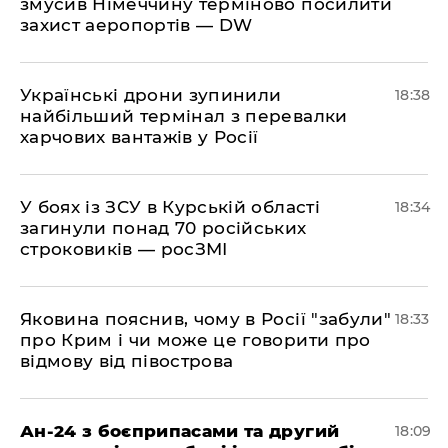
змусив Німеччину терміново посилити
захист аеропортів — DW
​Українські дрони зупинили
18:38
найбільший термінал з перевалки
харчових вантажів у Росії
​У боях із ЗСУ в Курській області
18:34
загинули понад 70 російських
строковиків — росЗМІ
​Яковина пояснив, чому в Росії "забули"
18:33
про Крим і чи може це говорити про
відмову від півострова
​Ан-24 з боєприпасами та другий
18:09