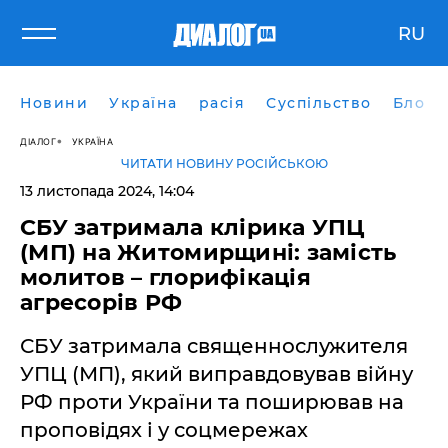
RU
Новини
Україна
расія
Суспільство
Блоги
ДІАЛОГ
УКРАЇНА
ЧИТАТИ НОВИНУ РОСІЙСЬКОЮ
13 листопада 2024, 14:04
СБУ затримала клірика УПЦ
(МП) на Житомирщині: замість
молитов – глорифікація
агресорів РФ
СБУ затримала священнослужителя
УПЦ (МП), який виправдовував війну
РФ проти України та поширював на
проповідях і у соцмережах