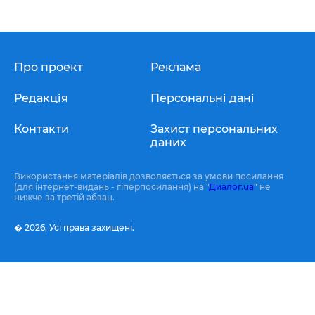
Про проект
Реклама
Редакція
Персональні дані
Контакти
Захист персональних
даних
Використання матеріалів дозволяється за умови посилання
(для інтернет-видань - гіперпосилання) на "
Диалог.ua
" не
нижче за третій абзац.
� 2026,
Усі права захищені.