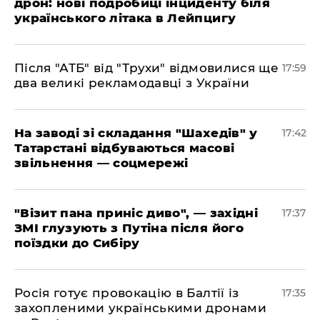
дрон: нові подробиці інциденту біля
українського літака в Лейпцигу
​Після "АТБ" від "Трухи" відмовилися ще
17:59
два великі рекламодавці з України
​На заводі зі складання "Шахедів" у
17:42
Татарстані відбуваються масові
звільнення — соцмережі
"Візит пана приніс диво", — західні
17:37
ЗМІ глузують з Путіна після його
поїздки до Сибіру
Росія готує провокацію в Балтії із
17:35
захопленими українськими дронами