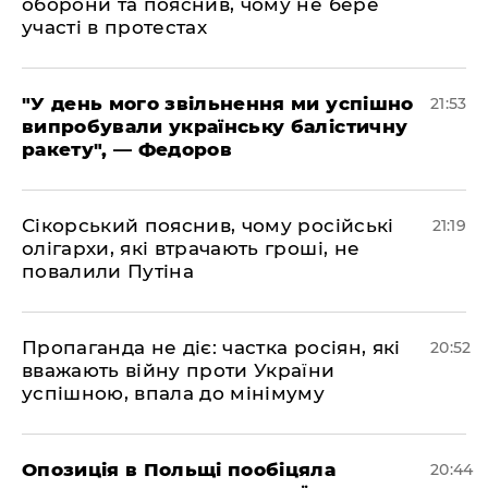
оборони та пояснив, чому не бере
участі в протестах
​"У день мого звільнення ми успішно
21:53
випробували українську балістичну
ракету", — Федоров
​Сікорський пояснив, чому російські
21:19
олігархи, які втрачають гроші, не
повалили Путіна
​Пропаганда не діє: частка росіян, які
20:52
вважають війну проти України
успішною, впала до мінімуму
​Опозиція в Польщі пообіцяла
20:44