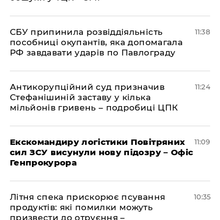
СБУ припинила розвіддіяльність
11:38
пособниці окупантів, яка допомагала
РФ завдавати ударів по Павлограду
Антикорупційний суд призначив
11:24
Стефанішиній заставу у кілька
мільйонів гривень – подробиці ЦПК
Екскомандиру логістики Повітряних
11:09
сил ЗСУ висунули нову підозру – Офіс
Генпрокурора
Літня спека прискорює псування
10:35
продуктів: які помилки можуть
призвести до отруєння –