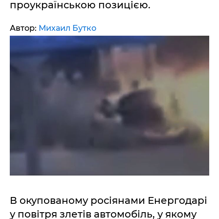
проукраїнською позицією.
Автор:
Михаил Бутко
В окупованому росіянами Енергодарі
у повітря злетів автомобіль, у якому