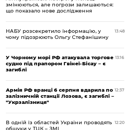
змінюються, але погрози залишаються:
що показало нове дослідження
НАБУ розсекретило інформацію, у
13:48
чому підозрюють Ольгу Стефанішину
У Чорному морі РФ атакувала торгове
13:16
судно під прапором Гвінеї-Бісау – є
загиблі
Армія РФ вранці 6 серпня вдарила по
12:37
залізничній станції Лозова, є загиблі –
"Укрзалізниця"
В одній із областей України проводять
12:20
обшуки у ТЦК – ЗМІ