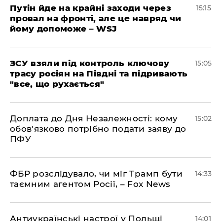
Путін йде на крайні заходи через
15:15
провал на фронті, але це навряд чи
йому допоможе – WSJ
ЗСУ взяли під контроль ключову
15:05
трасу росіян на Півдні та підривають
"все, що рухається"
Доплата до Дня Незалежності: кому
15:02
обов'язково потрібно подати заяву до
ПФУ
ФБР розслідувало, чи міг Трамп бути
14:33
таємним агентом Росії, – Fox News
Антиукраїнські настрої у Польщі
14:01