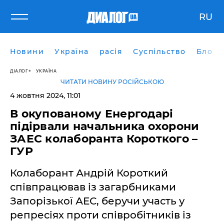
RU
Новини
Україна
расія
Суспільство
Блоги
ДІАЛОГ
УКРАЇНА
ЧИТАТИ НОВИНУ РОСІЙСЬКОЮ
4 жовтня 2024, 11:01
В окупованому Енергодарі
підірвали начальника охорони
ЗАЕС колаборанта Короткого –
ГУР
Колаборант Андрій Короткий
співпрацював із загарбниками
Запорізької АЕС, беручи участь у
репресіях проти співробітників із