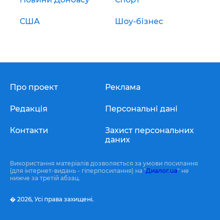
США
Шоу-бізнес
Про проект
Реклама
Редакція
Персональні дані
Контакти
Захист персональних
даних
Використання матеріалів дозволяється за умови посилання
(для інтернет-видань - гіперпосилання) на "
Диалог.ua
" не
нижче за третій абзац.
� 2026,
Усі права захищені.