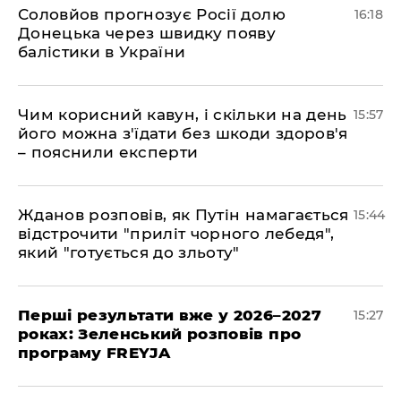
Соловйов прогнозує Росії долю
16:18
Донецька через швидку появу
балістики в України
Чим корисний кавун, і скільки на день
15:57
його можна з'їдати без шкоди здоров'я
– пояснили експерти
Жданов розповів, як Путін намагається
15:44
відстрочити "приліт чорного лебедя",
який "готується до зльоту"
Перші результати вже у 2026–2027
15:27
роках: Зеленський розповів про
програму FREYJA