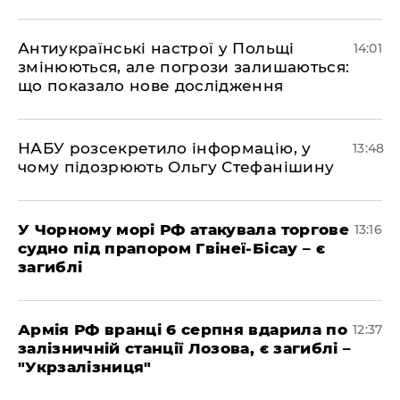
Антиукраїнські настрої у Польщі
14:01
змінюються, але погрози залишаються:
що показало нове дослідження
НАБУ розсекретило інформацію, у
13:48
чому підозрюють Ольгу Стефанішину
У Чорному морі РФ атакувала торгове
13:16
судно під прапором Гвінеї-Бісау – є
загиблі
Армія РФ вранці 6 серпня вдарила по
12:37
залізничній станції Лозова, є загиблі –
"Укрзалізниця"