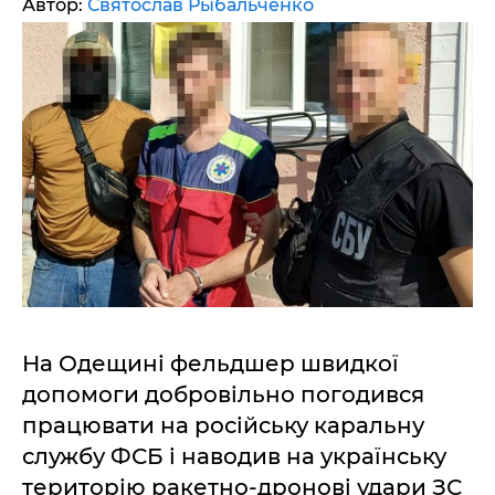
Автор:
Святослав Рыбальченко
На Одещині фельдшер швидкої
допомоги добровільно погодився
працювати на російську каральну
службу ФСБ і наводив на українську
територію ракетно-дронові удари ЗС