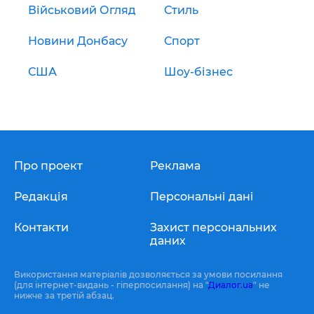
Військовий Огляд
Стиль
Новини Донбасу
Спорт
США
Шоу-бізнес
Про проект
Реклама
Редакція
Персональні дані
Контакти
Захист персональних
даних
Використання матеріалів дозволяється за умови посилання
(для інтернет-видань - гіперпосилання) на "
Диалог.ua
" не
нижче за третій абзац.