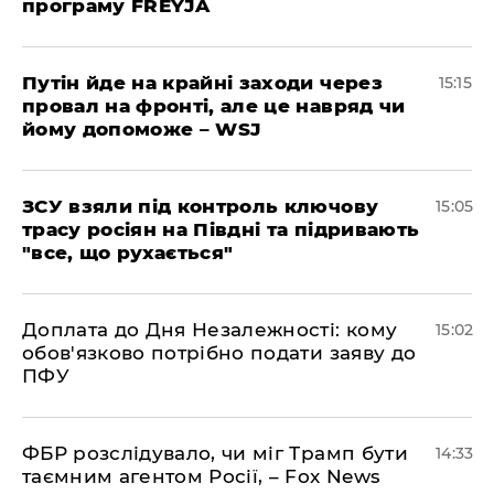
програму FREYJA
Путін йде на крайні заходи через
15:15
провал на фронті, але це навряд чи
йому допоможе – WSJ
ЗСУ взяли під контроль ключову
15:05
трасу росіян на Півдні та підривають
"все, що рухається"
Доплата до Дня Незалежності: кому
15:02
обов'язково потрібно подати заяву до
ПФУ
ФБР розслідувало, чи міг Трамп бути
14:33
таємним агентом Росії, – Fox News