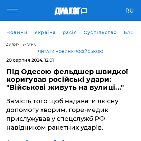
RU
Новини
Україна
расія
Суспільство
Блоги
ДІАЛОГ
УКРАЇНА
ЧИТАТИ НОВИНУ РОСІЙСЬКОЮ
20 серпня 2024, 12:01
Під Одесою фельдшер швидкої
коригував російські удари:
"Військові живуть на вулиці..."
Замість того щоб надавати якісну
допомогу хворим, горе-медик
прислужував у спецслужб РФ
навідником ракетних ударів.