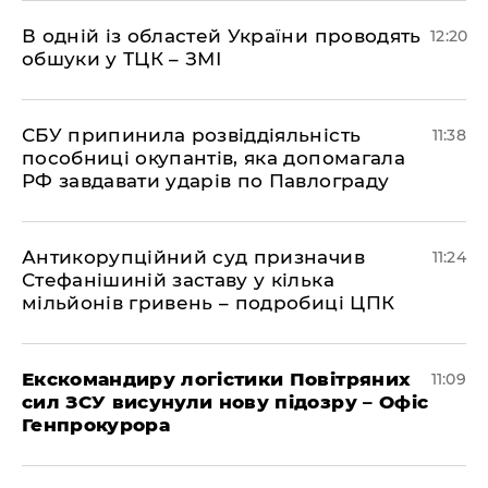
В одній із областей України проводять
12:20
обшуки у ТЦК – ЗМІ
СБУ припинила розвіддіяльність
11:38
пособниці окупантів, яка допомагала
РФ завдавати ударів по Павлограду
Антикорупційний суд призначив
11:24
Стефанішиній заставу у кілька
мільйонів гривень – подробиці ЦПК
Екскомандиру логістики Повітряних
11:09
сил ЗСУ висунули нову підозру – Офіс
Генпрокурора