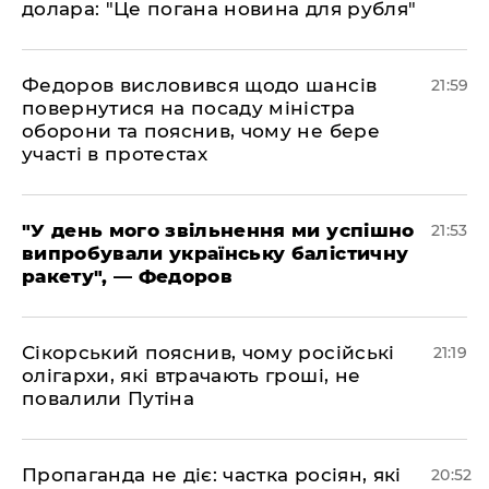
долара: "Це погана новина для рубля"
​Федоров висловився щодо шансів
21:59
повернутися на посаду міністра
оборони та пояснив, чому не бере
участі в протестах
​"У день мого звільнення ми успішно
21:53
випробували українську балістичну
ракету", — Федоров
​Сікорський пояснив, чому російські
21:19
олігархи, які втрачають гроші, не
повалили Путіна
​Пропаганда не діє: частка росіян, які
20:52