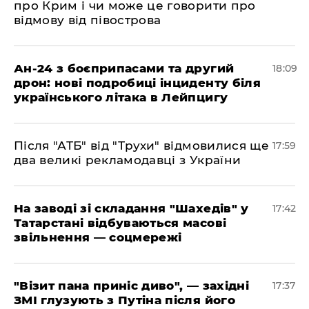
про Крим і чи може це говорити про
відмову від півострова
​Ан-24 з боєприпасами та другий
18:09
дрон: нові подробиці інциденту біля
українського літака в Лейпцигу
​Після "АТБ" від "Трухи" відмовилися ще
17:59
два великі рекламодавці з України
​На заводі зі складання "Шахедів" у
17:42
Татарстані відбуваються масові
звільнення — соцмережі
"Візит пана приніс диво", — західні
17:37
ЗМІ глузують з Путіна після його