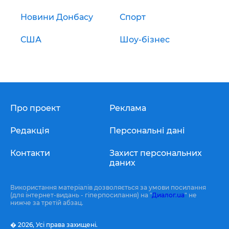
Новини Донбасу
Спорт
США
Шоу-бізнес
Про проект
Реклама
Редакція
Персональні дані
Контакти
Захист персональних
даних
Використання матеріалів дозволяється за умови посилання
(для інтернет-видань - гіперпосилання) на "
Диалог.ua
" не
нижче за третій абзац.
� 2026,
Усі права захищені.