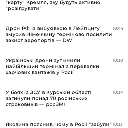
"карту" Кремля, яку будуть активно
"розігрувати"
​Дрон РФ із вибухівкою в Лейпцигу
18:44
змусив Німеччину терміново посилити
захист аеропортів — DW
​Українські дрони зупинили
18:38
найбільший термінал з перевалки
харчових вантажів у Росії
​У боях із ЗСУ в Курській області
18:34
загинули понад 70 російських
строковиків — росЗМІ
​Яковина пояснив, чому в Росії "забули"
18:33