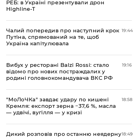
РЕБ: в Україні презентували дрон
Highline-T
​Чалий попередив про наступний крок
19:44
Путіна, спрямований на те, щоб
Україна капітулювала
​Вибух у ресторані Balzi Rossi: стало
19:16
відомо про нових постраждалих у
родині головнокомандувача ВКС РФ
​"МоЛоЧКа" завдає удару по кишені
18:58
Кремля: експорт зерна −37,6 %, масла
— удвічі, вугілля — у кризі
​Дикий розповів про останню неядерну
18:49