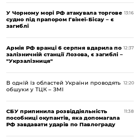
У Чорному морі РФ атакувала торгове
13:16
судно під прапором Гвінеї-Бісау – є
загиблі
Армія РФ вранці 6 серпня вдарила по
12:37
залізничній станції Лозова, є загиблі –
"Укрзалізниця"
В одній із областей України проводять
12:20
обшуки у ТЦК – ЗМІ
СБУ припинила розвіддіяльність
11:38
пособниці окупантів, яка допомагала
РФ завдавати ударів по Павлограду