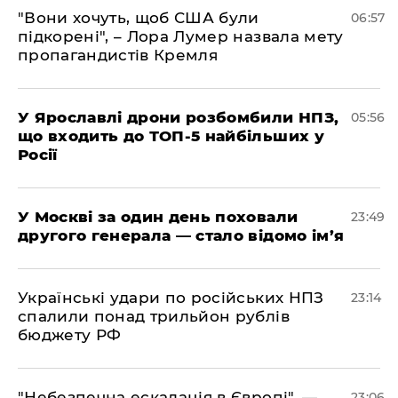
"Вони хочуть, щоб США були
06:57
підкорені", – Лора Лумер назвала мету
пропагандистів Кремля
У Ярославлі дрони розбомбили НПЗ,
05:56
що входить до ТОП-5 найбільших у
Росії
​У Москві за один день поховали
23:49
другого генерала — стало відомо ім’я
​Українські удари по російських НПЗ
23:14
спалили понад трильйон рублів
бюджету РФ
​"Небезпечна ескалація в Європі", —
23:06