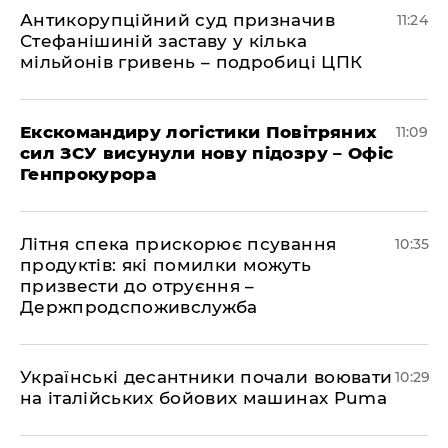
Антикорупційний суд призначив
11:24
Стефанішиній заставу у кілька
мільйонів гривень – подробиці ЦПК
Екскомандиру логістики Повітряних
11:09
сил ЗСУ висунули нову підозру – Офіс
Генпрокурора
Літня спека прискорює псування
10:35
продуктів: які помилки можуть
призвести до отруєння –
Держпродспоживслужба
Українські десантники почали воювати
10:29
на італійських бойових машинах Puma