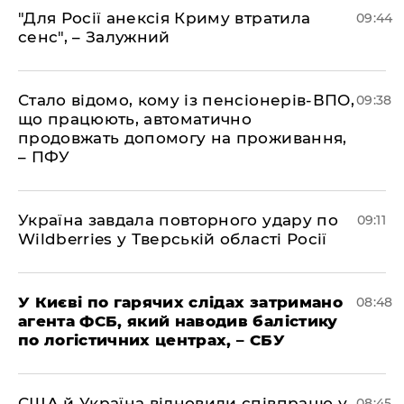
"Для Росії анексія Криму втратила
09:44
сенс", – Залужний
Стало відомо, кому із пенсіонерів-ВПО,
09:38
що працюють, автоматично
продовжать допомогу на проживання,
– ПФУ
Україна завдала повторного удару по
09:11
Wildberries у Тверській області Росії
У Києві по гарячих слідах затримано
08:48
агента ФСБ, який наводив балістику
по логістичних центрах, – СБУ
США й Україна відновили співпрацю у
08:45