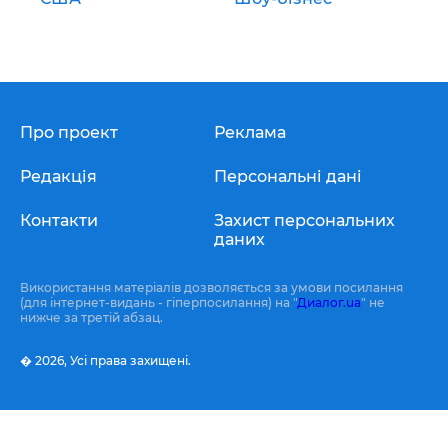
Про проект
Реклама
Редакція
Персональні дані
Контакти
Захист персональних
даних
Використання матеріалів дозволяється за умови посилання
(для інтернет-видань - гіперпосилання) на "
Диалог.ua
" не
нижче за третій абзац.
� 2026,
Усі права захищені.