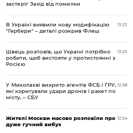
застеріг Захід від помилки
В Україні виявили нову модифікацію
13:32
"Гербери" – деталі розкрив Флеш
Швець розповів, що Україні потрібно
13:25
робити, щоб вистояти у протистоянні з
Росією
У Миколаєві викрито агентів ФСБ і ГРУ,
12:58
які коригували удари дронів і ракет по
місту, – СБУ
Жителі Москви масово розповіли про
12:54
дуже гучний вибух