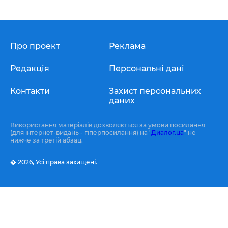
Про проект
Реклама
Редакція
Персональні дані
Контакти
Захист персональних
даних
Використання матеріалів дозволяється за умови посилання
(для інтернет-видань - гіперпосилання) на "
Диалог.ua
" не
нижче за третій абзац.
� 2026,
Усі права захищені.