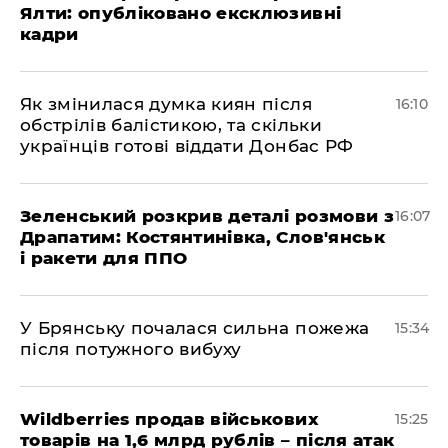
Ялти: опубліковано ексклюзивні
кадри
Як змінилася думка киян після
16:10
обстрілів балістикою, та скільки
українців готові віддати Донбас РФ
Зеленський розкрив деталі розмови з
16:07
Драпатим: Костянтинівка, Слов'янськ
і ракети для ППО
У Брянську почалася сильна пожежа
15:34
після потужного вибуху
Wildberries продав військових
15:25
товарів на 1,6 млрд рублів – після атак