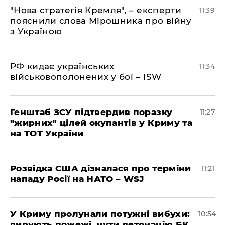
"Нова стратегія Кремля", – експерти
11:39
пояснили слова Мірошника про війну
з Україною
РФ кидає українських
11:34
військовополонених у бої – ISW
Генштаб ЗСУ підтвердив поразку
11:27
"жирних" цілей окупантів у Криму та
на ТОТ України
Розвідка США дізналася про терміни
11:21
нападу Росії на НАТО – WSJ
У Криму пролунали потужні вибухи:
10:54
вирують пожежі, чути детонацію БК