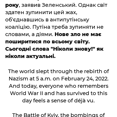
року
, заявив Зеленський. Однак світ
здатен зупинити цей жах,
об'єднавшись в антипутінську
коаліцію. Путіна треба зупиняти не
словами, а діями.
Нове зло не має
поширитися по всьому світу.
Сьогодні слова "Ніколи знову!" як
ніколи актуальні.
The world slept through the rebirth of
Nazism at 5 a.m. on February 24, 2022.
And today, everyone who remembers
World War II and has survived to this
day feels a sense of déjà vu.
The Battle of Kyiv, the bombings of