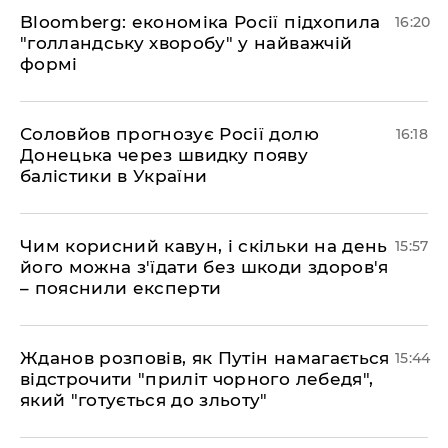
Bloomberg: економіка Росії підхопила
16:20
"голландську хворобу" у найважчій
формі
Соловйов прогнозує Росії долю
16:18
Донецька через швидку появу
балістики в України
Чим корисний кавун, і скільки на день
15:57
його можна з'їдати без шкоди здоров'я
– пояснили експерти
Жданов розповів, як Путін намагається
15:44
відстрочити "приліт чорного лебедя",
який "готується до зльоту"