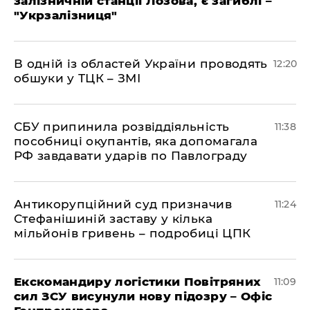
залізничній станції Лозова, є загиблі –
"Укрзалізниця"
В одній із областей України проводять
12:20
обшуки у ТЦК – ЗМІ
СБУ припинила розвіддіяльність
11:38
пособниці окупантів, яка допомагала
РФ завдавати ударів по Павлограду
Антикорупційний суд призначив
11:24
Стефанішиній заставу у кілька
мільйонів гривень – подробиці ЦПК
Екскомандиру логістики Повітряних
11:09
сил ЗСУ висунули нову підозру – Офіс