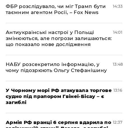
ФБР розслідувало, чи міг Трамп бути
14:33
таємним агентом Росії, – Fox News
Антиукраїнські настрої у Польщі
14:01
змінюються, але погрози залишаються:
що показало нове дослідження
НАБУ розсекретило інформацію, у
13:48
чому підозрюють Ольгу Стефанішину
У Чорному морі РФ атакувала торгове
13:16
судно під прапором Гвінеї-Бісау – є
загиблі
Армія РФ вранці 6 серпня вдарила по
12:37