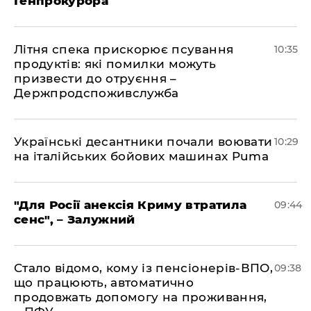
Генпрокурора
Літня спека прискорює псування
10:35
продуктів: які помилки можуть
призвести до отруєння –
Держпродспоживслужба
Українські десантники почали воювати
10:29
на італійських бойових машинах Puma
"Для Росії анексія Криму втратила
09:44
сенс", – Залужний
Стало відомо, кому із пенсіонерів-ВПО,
09:38
що працюють, автоматично
продовжать допомогу на проживання,