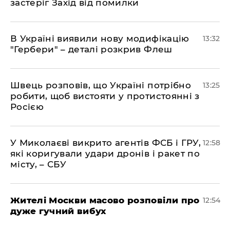
застеріг Захід від помилки
В Україні виявили нову модифікацію
13:32
"Гербери" – деталі розкрив Флеш
Швець розповів, що Україні потрібно
13:25
робити, щоб вистояти у протистоянні з
Росією
У Миколаєві викрито агентів ФСБ і ГРУ,
12:58
які коригували удари дронів і ракет по
місту, – СБУ
Жителі Москви масово розповіли про
12:54
дуже гучний вибух