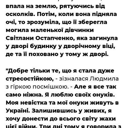
впала на землю, рятуючись від
осколків. Потім, коли вона підняла
очі, то зрозуміла, що її зберегла
могила маленької дівчинки
Світлани Остапченко, яка загинула
у дворі будинку у
дворічному віці,
де та її поховано у тому ж дворі.
"Добре тільки те, що я стала дуже
стресостійкою,
- зізналася Людмила
з гіркою посмішкою. -
Але я все так
само ніжна. Я люблю своїх онуків.
Моя невістка та мої онуки живуть в
Україні. Залишившись у живих, я
хочу донести до всього світу жахи
цієї війни. Три дні тому я говорила з