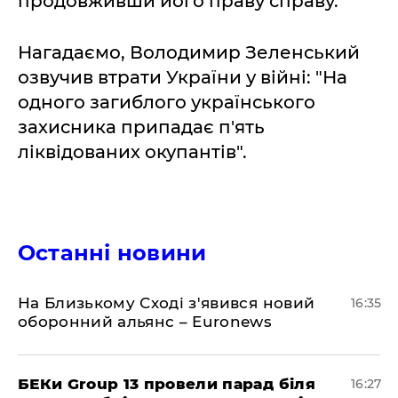
продовживши його праву справу.
Нагадаємо, Володимир Зеленський
озвучив втрати України у війні: "На
одного загиблого українського
захисника припадає п'ять
ліквідованих окупантів".
Останні новини
На Близькому Сході з'явився новий
16:35
оборонний альянс – Euronews
БЕКи Group 13 провели парад біля
16:27