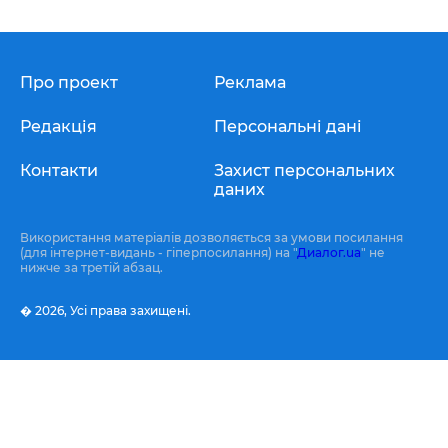
Про проект
Реклама
Редакція
Персональні дані
Контакти
Захист персональних
даних
Використання матеріалів дозволяється за умови посилання
(для інтернет-видань - гіперпосилання) на "
Диалог.ua
" не
нижче за третій абзац.
� 2026,
Усі права захищені.