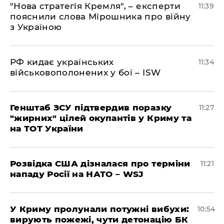
"Нова стратегія Кремля", – експерти
11:39
пояснили слова Мірошника про війну
з Україною
РФ кидає українських
11:34
військовополонених у бої – ISW
Генштаб ЗСУ підтвердив поразку
11:27
"жирних" цілей окупантів у Криму та
на ТОТ України
Розвідка США дізналася про терміни
11:21
нападу Росії на НАТО – WSJ
У Криму пролунали потужні вибухи:
10:54
вирують пожежі, чути детонацію БК