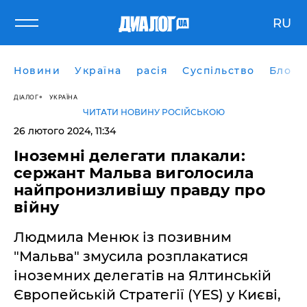
RU
Новини
Україна
расія
Суспільство
Блоги
ДІАЛОГ
УКРАЇНА
ЧИТАТИ НОВИНУ РОСІЙСЬКОЮ
26 лютого 2024, 11:34
Іноземні делегати плакали:
сержант Мальва виголосила
найпронизливішу правду про
війну
Людмила Менюк із позивним
"Мальва" змусила розплакатися
іноземних делегатів на Ялтинській
Європейській Стратегії (YES) у Києві,