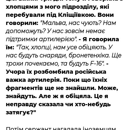
хлопцями з мого підрозділу, які
перебували під Кліщіївкою. Вони
говорили:
"Мальва, нас чують? Нам
допоможуть? У нас зовсім немає
підтримки артилерією".
- Я говорила
їм:
"Так, хлопці, нам усе обіцяють. У
нас будуть снаряди, бронетенхіка. Ще
трохи почекаємо, та будуть F-16".
-
Учора їх розбомбила російська
важка артилерія. Поки що їхніх
фрагментів ще не знайшли. Може,
знайдуть. Але ж я обіцяла. Це я
неправду сказала чи хто-небудь
затягує?"
Потім сержант нагадала іноземцям,