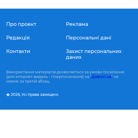
Про проект
Реклама
Редакція
Персональні дані
Контакти
Захист персональних
даних
Використання матеріалів дозволяється за умови посилання
(для інтернет-видань - гіперпосилання) на "
Диалог.ua
" не
нижче за третій абзац.
� 2026,
Усі права захищені.