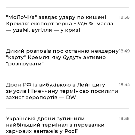
​"МоЛоЧКа" завдає удару по кишені
18:58
Кремля: експорт зерна −37,6 %, масла
— удвічі, вугілля — у кризі
​Дикий розповів про останню неядерну
18:49
"карту" Кремля, яку будуть активно
"розігрувати"
​Дрон РФ із вибухівкою в Лейпцигу
18:44
змусив Німеччину терміново посилити
захист аеропортів — DW
​Українські дрони зупинили
18:38
найбільший термінал з перевалки
харчових вантажів у Росії