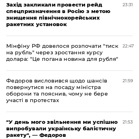
​Захід закликали провести рейд
23:31
спецпризначення в Росію з метою
знищення північнокорейських
ракетних установок
​Мінфіну РФ довелося розпочати "тиск
22:47
на рубль" через зростання курсу
долара: "Це погана новина для рубля"
​Федоров висловився щодо шансів
21:59
повернутися на посаду міністра
оборони та пояснив, чому не бере
участі в протестах
​"У день мого звільнення ми успішно
21:53
випробували українську балістичну
ракету", — Федоров