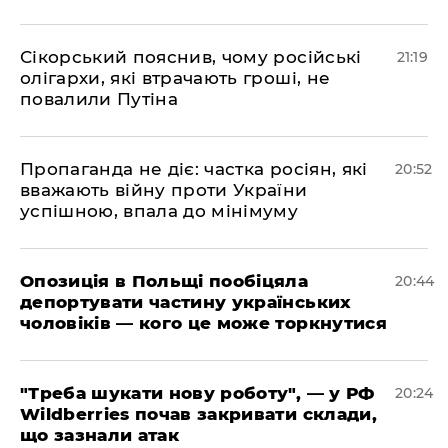
​Сікорський пояснив, чому російські
21:19
олігархи, які втрачають гроші, не
повалили Путіна
​Пропаганда не діє: частка росіян, які
20:52
вважають війну проти України
успішною, впала до мінімуму
​Опозиція в Польщі пообіцяла
20:44
депортувати частину українських
чоловіків — кого це може торкнутися
​"Треба шукати нову роботу", — у РФ
20:24
Wildberries почав закривати склади,
що зазнали атак