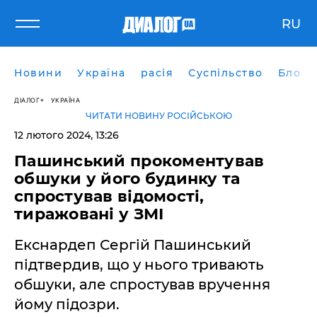
RU
Новини
Україна
расія
Суспільство
Блоги
ДІАЛОГ
УКРАЇНА
ЧИТАТИ НОВИНУ РОСІЙСЬКОЮ
12 лютого 2024, 13:26
Пашинський прокоментував
обшуки у його будинку та
спростував відомості,
тиражовані у ЗМІ
Екснардеп Сергій Пашинський
підтвердив, що у нього тривають
обшуки, але спростував вручення
йому підозри.