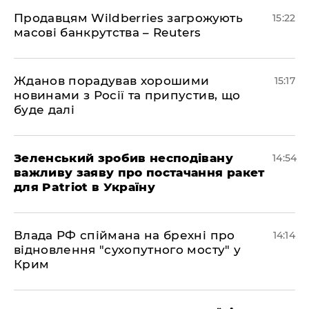
Продавцям Wildberries загрожують
15:22
масові банкрутства – Reuters
Жданов порадував хорошими
15:17
новинами з Росії та припустив, що
буде далі
Зеленський зробив несподівану
14:54
важливу заяву про постачання ракет
для Patriot в Україну
Влада РФ спіймана на брехні про
14:14
відновлення "сухопутного мосту" у
Крим