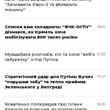
"Заливають Євро-2 та вбивають
машину"
Списки вже складають: "ВЧК-ОГПУ"
18:01
дізнався, як Кремль хоче
мобілізувати 800 тисяч росіян
Муждабаєв розповів, хто та коли "виб'є
17:59
табуретку" з-під Путіна
Стратегічний удар для Путіна: Вучич
17:07
"порушив табу" та тепло приймає
Зеленського у Белграді
Коваленко попередив про плани
16:55
Кремля та пояснив, як протистояти