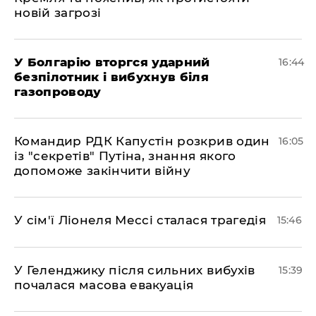
новій загрозі
У Болгарію вторгся ударний
16:44
безпілотник і вибухнув біля
газопроводу
Командир РДК Капустін розкрив один
16:05
із "секретів" Путіна, знання якого
допоможе закінчити війну
У сім'ї Ліонеля Мессі сталася трагедія
15:46
У Геленджику після сильних вибухів
15:39
почалася масова евакуація