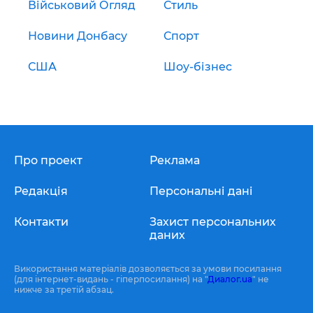
Військовий Огляд
Стиль
Новини Донбасу
Спорт
США
Шоу-бізнес
Про проект
Реклама
Редакція
Персональні дані
Контакти
Захист персональних
даних
Використання матеріалів дозволяється за умови посилання
(для інтернет-видань - гіперпосилання) на "
Диалог.ua
" не
нижче за третій абзац.