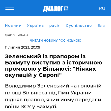
RU
Новини
Україна
расія
Суспільство
Блоги
ДІАЛОГ
УКРАЇНА
ЧИТАТИ НОВИНУ РОСІЙСЬКОЮ
11 липня 2023, 20:09
Зеленський із прапором із
Бахмуту виступив з історичною
промовою у Вільнюсі: "Ніяких
окупацій у Європі"
Володимир Зеленський на головній
площі Вільнюса під Гімн України
підняв прапор, який йому передали
воїни ЗСУ у Бахмуті.