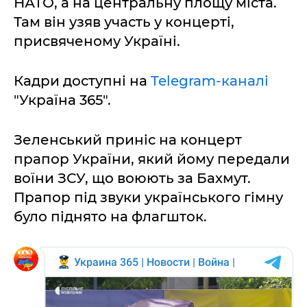
НАТО, а на центральну площу міста.
Там він узяв участь у концерті,
присвяченому Україні.
Кадри доступні на
Telegram-каналі
"Україна 365".
Зеленський приніс на концерт
прапор України, який йому передали
воїни ЗСУ, що воюють за Бахмут.
Прапор під звуки українського гімну
було піднято на флагшток.