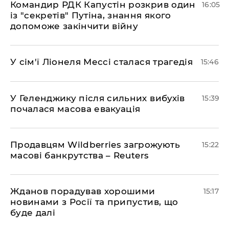
Командир РДК Капустін розкрив один
16:05
із "секретів" Путіна, знання якого
допоможе закінчити війну
У сім'ї Ліонеля Мессі сталася трагедія
15:46
У Геленджику після сильних вибухів
15:39
почалася масова евакуація
Продавцям Wildberries загрожують
15:22
масові банкрутства – Reuters
Жданов порадував хорошими
15:17
новинами з Росії та припустив, що
буде далі