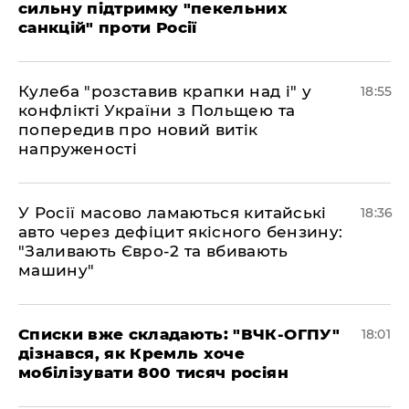
сильну підтримку "пекельних
санкцій" проти Росії
Кулеба "розставив крапки над і" у
18:55
конфлікті України з Польщею та
попередив про новий витік
напруженості
У Росії масово ламаються китайські
18:36
авто через дефіцит якісного бензину:
"Заливають Євро-2 та вбивають
машину"
Списки вже складають: "ВЧК-ОГПУ"
18:01
дізнався, як Кремль хоче
мобілізувати 800 тисяч росіян