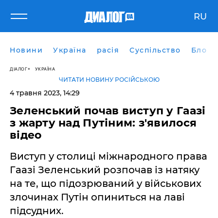
RU
Новини
Україна
расія
Суспільство
Блоги
ДІАЛОГ
УКРАЇНА
ЧИТАТИ НОВИНУ РОСІЙСЬКОЮ
4 травня 2023, 14:29
Зеленський почав виступ у Гаазі
з жарту над Путіним: з'явилося
відео
Виступ у столиці міжнародного права
Гаазі Зеленський розпочав із натяку
на те, що підозрюваний у військових
злочинах Путін опиниться на лаві
підсудних.