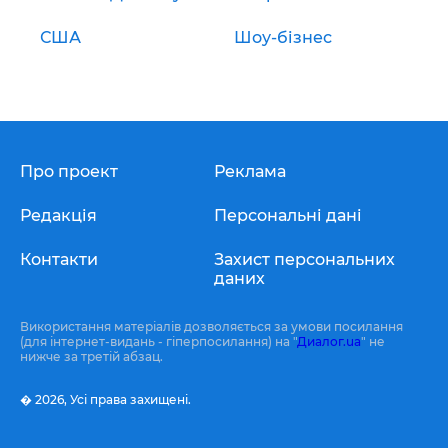
США
Шоу-бізнес
Про проект
Реклама
Редакція
Персональні дані
Контакти
Захист персональних
даних
Використання матеріалів дозволяється за умови посилання
(для інтернет-видань - гіперпосилання) на "
Диалог.ua
" не
нижче за третій абзац.
� 2026,
Усі права захищені.