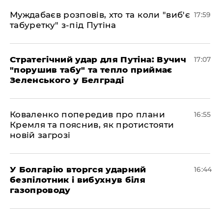
Муждабаєв розповів, хто та коли "виб'є
17:59
табуретку" з-під Путіна
Стратегічний удар для Путіна: Вучич
17:07
"порушив табу" та тепло приймає
Зеленського у Белграді
Коваленко попередив про плани
16:55
Кремля та пояснив, як протистояти
новій загрозі
У Болгарію вторгся ударний
16:44
безпілотник і вибухнув біля
газопроводу