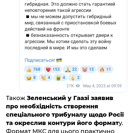
Також
Зеленський у Гаазі заявив
про необхідність створення
спеціального трибуналу щодо Росії
та окреслив контури його формат
у.
Формат МКС для цього практично