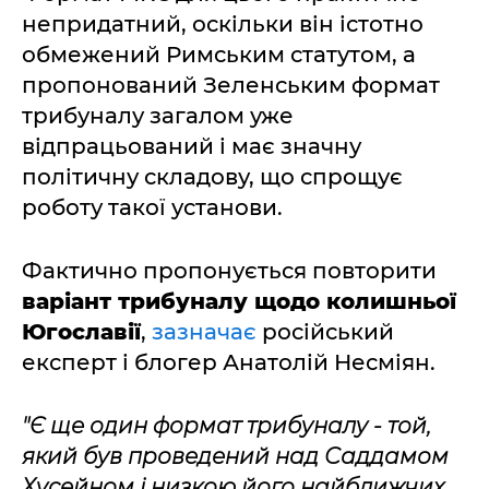
непридатний, оскільки він істотно
обмежений Римським статутом, а
пропонований Зеленським формат
трибуналу загалом уже
відпрацьований і має значну
політичну складову, що спрощує
роботу такої установи.
Фактично пропонується повторити
варіант трибуналу щодо колишньої
Югославії
,
зазначає
російський
експерт і блогер Анатолій Несміян.
"Є ще один формат трибуналу - той,
який був проведений над Саддамом
Хусейном і низкою його найближчих