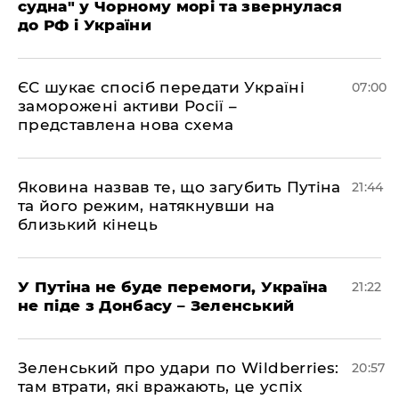
судна" у Чорному морі та звернулася
до РФ і України
ЄС шукає спосіб передати Україні
07:00
заморожені активи Росії –
представлена ​​нова схема
Яковина назвав те, що загубить Путіна
21:44
та його режим, натякнувши на
близький кінець
У Путіна не буде перемоги, Україна
21:22
не піде з Донбасу – Зеленський
Зеленський про удари по Wildberries:
20:57
там втрати, які вражають, це успіх