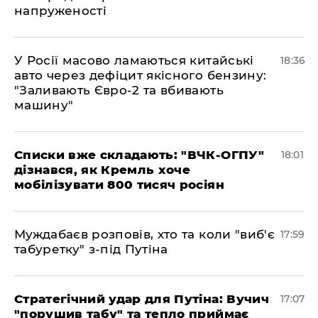
напруженості
У Росії масово ламаються китайські
18:36
авто через дефіцит якісного бензину:
"Заливають Євро-2 та вбивають
машину"
Списки вже складають: "ВЧК-ОГПУ"
18:01
дізнався, як Кремль хоче
мобілізувати 800 тисяч росіян
Муждабаєв розповів, хто та коли "виб'є
17:59
табуретку" з-під Путіна
Стратегічний удар для Путіна: Вучич
17:07
"порушив табу" та тепло приймає