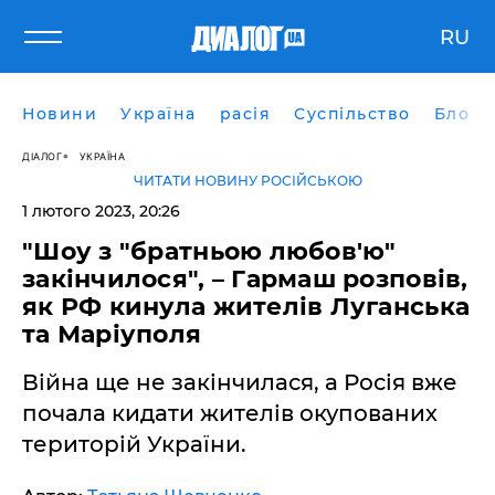
RU
Новини
Україна
расія
Суспільство
Блоги
ДІАЛОГ
УКРАЇНА
ЧИТАТИ НОВИНУ РОСІЙСЬКОЮ
1 лютого 2023, 20:26
"Шоу з "братньою любов'ю"
закінчилося", – Гармаш розповів,
як РФ кинула жителів Луганська
та Маріуполя
Війна ще не закінчилася, а Росія вже
почала кидати жителів окупованих
територій України.