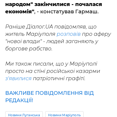
народом" закінчилися - почалася
економія"
, - констатував Гармаш.
Раніше Діалог.UA повідомляв, що
житель Маріуполя
розповів
про аферу
"нової влади" - людей заганяють у
боргове рабство.
Ми також писали, що у Маріуполі
просто на стіні російської казарми
з'явилися
патріотичні графіті.
ВАЖЛИВЕ ПОВІДОМЛЕННЯ ВІД
РЕДАКЦІЇ!
Новини Луганська
Новини Маріуполь