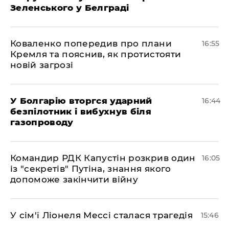
Зеленського у Белграді
Коваленко попередив про плани
16:55
Кремля та пояснив, як протистояти
новій загрозі
У Болгарію вторгся ударний
16:44
безпілотник і вибухнув біля
газопроводу
Командир РДК Капустін розкрив один
16:05
із "секретів" Путіна, знання якого
допоможе закінчити війну
У сім'ї Ліонеля Мессі сталася трагедія
15:46