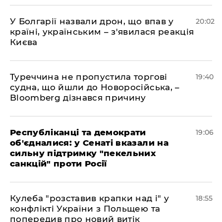
У Болгарії назвали дрон, що впав у
20:02
країні, українським – з'явилася реакція
Києва
Туреччина не пропустила торгові
19:40
судна, що йшли до Новоросійська, –
Bloomberg дізнався причину
Республіканці та демократи
19:06
об'єдналися: у Сенаті вказали на
сильну підтримку "пекельних
санкцій" проти Росії
Кулеба "розставив крапки над і" у
18:55
конфлікті України з Польщею та
попередив про новий витік