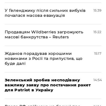
У Геленджику після сильних вибухів
15:39
почалася масова евакуація
Продавцям Wildberries загрожують
15:22
масові банкрутства – Reuters
Жданов порадував хорошими
15:17
новинами з Росії та припустив, що
буде далі
Зеленський зробив несподівану
14:54
важливу заяву про постачання ракет
для Patriot в Україну