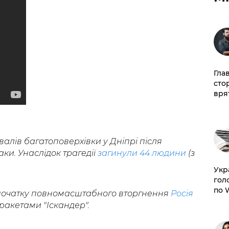
Гла
сто
врят
валів багатоповерхівки у Дніпрі після
аки. Унаслідок трагедії
загинули 44 людини
(з
​Ук
гол
по 
початку повномасштабного вторгнення
Росія
ракетами "Іскандер".