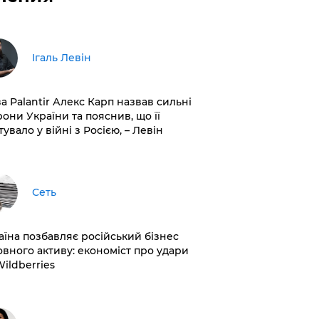
Ігаль Левін
ва Palantir Алекс Карп назвав сильні
рони України та пояснив, що її
увало у війні з Росією, – Левін
Сеть
раїна позбавляє російський бізнес
овного активу: економіст про удари
Wildberries