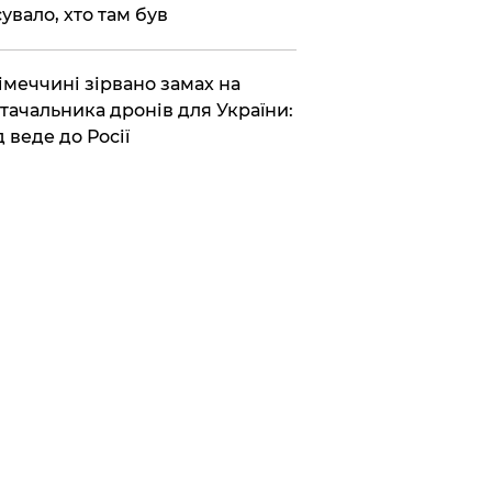
сувало, хто там був
Німеччині зірвано замах на
тачальника дронів для України:
д веде до Росії