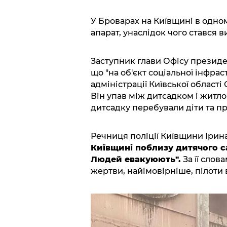
У Броварах на Київщині в одному
апарат, унаслідок чого стався в
Заступник глави Офісу презид
що "на об'єкт соціальної інфрас
адміністрації Київської області
Він упав між дитсадком і житло
дитсадку перебували діти та п
Речниця поліції Київщини Іри
Київщині поблизу дитячого с
Людей евакуюють".
За її слов
жертви, найімовірніше, пілоти 