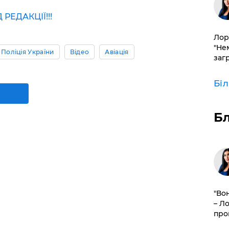
ЕДАКЦІЇ!!!
Лор
"Не
Поліція України
Відео
Авіація
заг
Бі
Б
"Во
– Л
про