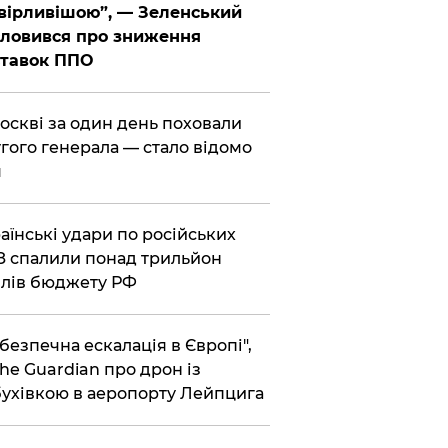
вірливішою”, — Зеленський
ловився про зниження
ставок ППО
Москві за один день поховали
гого генерала — стало відомо
я
раїнські удари по російських
 спалили понад трильйон
лів бюджету РФ
ебезпечна ескалація в Європі",
he Guardian про дрон із
ухівкою в аеропорту Лейпцига