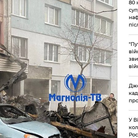
​80
суп
наф
піс
"Пу
вій
зви
вій
​Дж
кад
про
​У 
кол
Рос