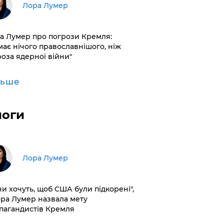
​Лора Лумер
а Лумер про погрози Кремля:
має нічого православнішого, ніж
роза ядерної війни"
льше
логи
​Лора Лумер
ни хочуть, щоб США були підкорені",
ора Лумер назвала мету
пагандистів Кремля