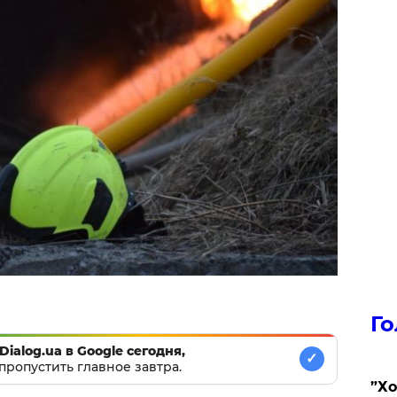
Го
Dialog.ua в Google сегодня,
✓
пропустить главное завтра.
​”Х