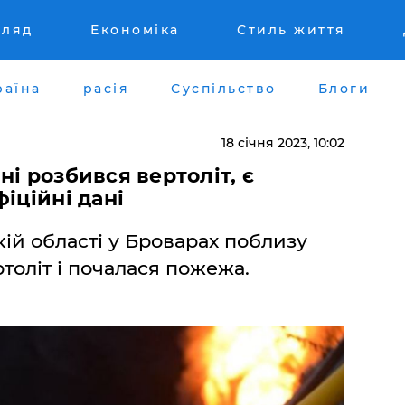
гляд
Економіка
Стиль життя
раїна
расія
Суспільство
Блоги
18 січня 2023, 10:02
і розбився вертоліт, є
іційні дані
ькій області у Броварах поблизу
толіт і почалася пожежа.