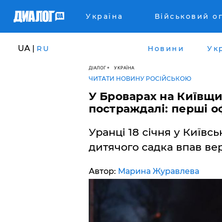
Україна
Військовий о
UA |
RU
Новини
Ук
ДІАЛОГ
УКРАЇНА
ЧИТАТИ НОВИНУ РОСІЙСЬКОЮ
У Броварах на Київщин
постраждалі: перші оф
Уранці 18 січня у Київс
дитячого садка впав вер
Автор:
Марина Журавлева