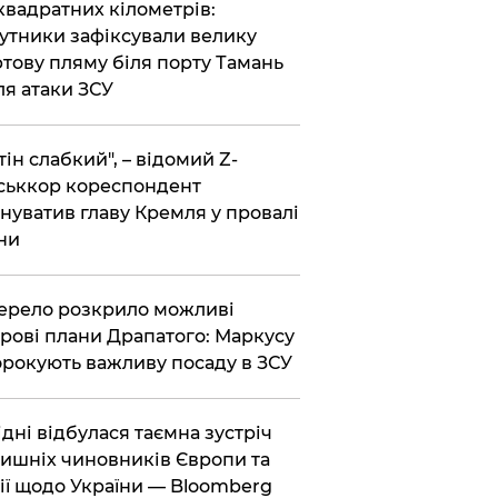
 квадратних кілометрів:
утники зафіксували велику
тову пляму біля порту Тамань
ля атаки ЗСУ
тін слабкий", – відомий Z-
ськкор кореспондент
нуватив главу Кремля у провалі
ни
ерело розкрило можливі
рові плани Драпатого: Маркусу
рокують важливу посаду в ЗСУ
Відні відбулася таємна зустріч
ишніх чиновників Європи та
ії щодо України — Bloomberg