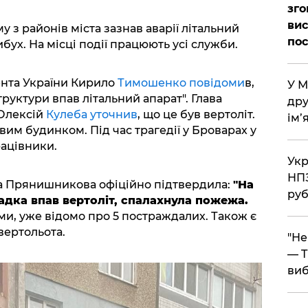
зго
вис
 з районів міста зазнав аварії літальний
по
ибух. На місці події працюють усі служби.
ента України Кирило
Тимошенко повідоми
в,
​У 
труктури впав літальний апарат". Глава
дру
 Олексій
Кулеба уточнив
, що це був вертоліт.
ім’
вим будинком. Під час трагедії у Броварах у
рацівники.
​Ук
НПЗ
на Прянишникова офіційно підтвердила:
"На
руб
адка впав вертоліт, спалахнула пожежа.
ами, уже відомо про 5 постраждалих. Також є
вертольота.
​"Н
— T
виб