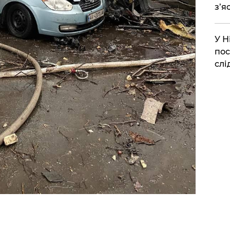
з’я
​У 
пос
слі