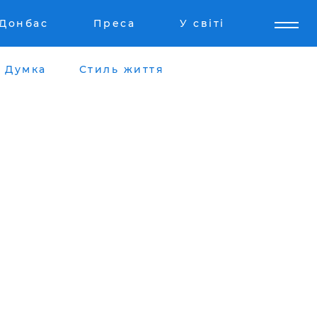
Донбас
Преса
У світі
Думка
Стиль життя