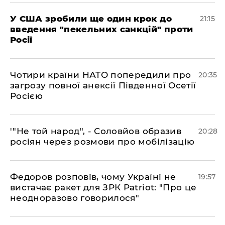
​У США зробили ще один крок до
21:15
введення "пекельних санкцій" проти
Росії
​Чотири країни НАТО попередили про
20:35
загрозу повної анексії Південної Осетії
Росією
​'"Не той народ", - Соловйов образив
20:28
росіян через розмови про мобілізацію
​Федоров розповів, чому Україні не
19:57
вистачає ракет для ЗРК Patriot: "Про це
неодноразово говорилося"