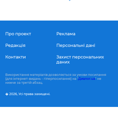
Про проект
Реклама
Редакція
Персональні дані
Контакти
Захист персональних
даних
Використання матеріалів дозволяється за умови посилання
(для інтернет-видань - гіперпосилання) на "
Диалог.ua
" не
нижче за третій абзац.
� 2026,
Усі права захищені.