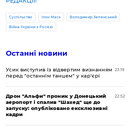
РЕДАКЦІЇ!
Суспільство
Ілон Маск
Володимир Зеленський
Війна України з Росією
Останні новини
​Усик виступив із відвертим визнанням
23:19
перед "останнім танцем" у кар'єрі
​Дрон "Альфи" проник у Донецький
22:52
аеропорт і спалив "Шахед" ще до
запуску: опубліковано ексклюзивні
кадри