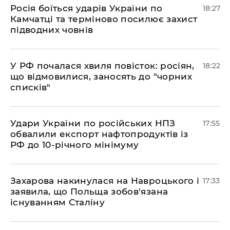
​Росія боїться ударів України по
18:27
Камчатці та терміново посилює захист
підводних човнів
​У РФ почалася хвиля повісток: росіян,
18:22
що відмовилися, заносять до "чорних
списків"
​Удари України по російських НПЗ
17:55
обвалили експорт нафтопродуктів із
РФ до 10-річного мінімуму
​Захарова накинулася на Навроцького і
17:33
заявила, що Польща зобов'язана
існуванням Сталіну