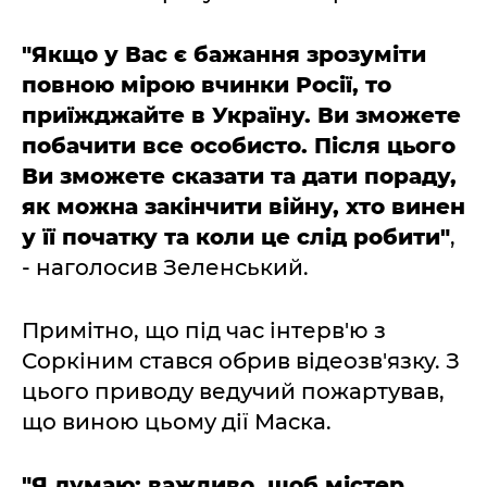
"Якщо у Вас є бажання зрозуміти
повною мірою вчинки Росії, то
приїжджайте в Україну. Ви зможете
побачити все особисто. Після цього
Ви зможете сказати та дати пораду,
як можна закінчити війну, хто винен
у її початку та коли це слід робити"
,
- наголосив Зеленський.
Примітно, що під час інтерв'ю з
Соркіним стався обрив відеозв'язку. З
цього приводу ведучий пожартував,
що виною цьому дії Маска.
"Я думаю: важливо, щоб містер