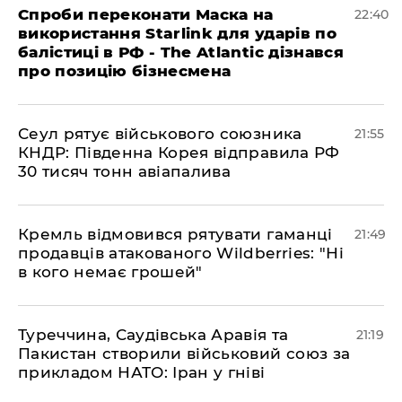
​Спроби переконати Маска на
22:40
використання Starlink для ударів по
балістиці в РФ - The Atlantic дізнався
про позицію бізнесмена
​Сеул рятує військового союзника
21:55
КНДР: Південна Корея відправила РФ
30 тисяч тонн авіапалива
​Кремль відмовився рятувати гаманці
21:49
продавців атакованого Wildberries: "Ні
в кого немає грошей"
​Туреччина, Саудівська Аравія та
21:19
Пакистан створили військовий союз за
прикладом НАТО: Іран у гніві