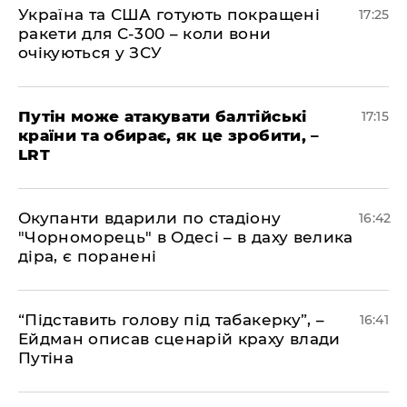
​Україна та США готують покращені
17:25
ракети для С-300 – коли вони
очікуються у ЗСУ
​Путін може атакувати балтійські
17:15
країни та обирає, як це зробити, –
LRT
​Окупанти вдарили по стадіону
16:42
"Чорноморець" в Одесі – в даху велика
діра, є поранені
​“Підставить голову під табакерку”, –
16:41
Ейдман описав сценарій краху влади
Путіна