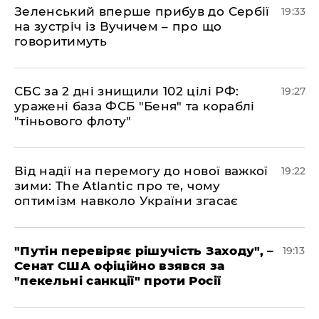
​Зеленський вперше прибув до Сербії
19:33
на зустріч із Вучичем – про що
говоритимуть
​СБС за 2 дні знищили 102 цілі РФ:
19:27
уражені база ФСБ "Беня" та кораблі
"тіньового флоту"
​Від надії на перемогу до нової важкої
19:22
зими: The Atlantic про те, чому
оптимізм навколо України згасає
​"Путін перевіряє рішучість Заходу", –
19:13
Сенат США офіційно взявся за
"пекельні санкції" проти Росії