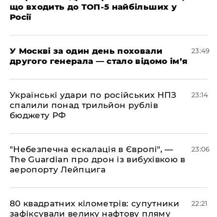
що входить до ТОП-5 найбільших у
Росії
​У Москві за один день поховали
23:49
другого генерала — стало відомо ім’я
​Українські удари по російських НПЗ
23:14
спалили понад трильйон рублів
бюджету РФ
​"Небезпечна ескалація в Європі", —
23:06
The Guardian про дрон із вибухівкою в
аеропорту Лейпцига
​80 квадратних кілометрів: супутники
22:21
зафіксували велику нафтову пляму