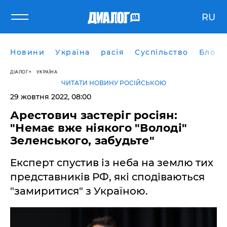
RU
Новини
Україна
расія
Суспільство
Блоги
ДІАЛОГ
УКРАЇНА
ЧИТАТИ НОВИНУ РОСІЙСЬКОЮ
29 жовтня 2022, 08:00
Арестович застеріг росіян:
"Немає вже ніякого "Володі"
Зеленського, забудьте"
Експерт спустив із неба на землю тих
представників РФ, які сподіваються
"замиритися" з Україною.