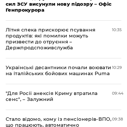
сил ЗСУ висунули нову підозру – Офіс
Генпрокурора
Літня спека прискорює псування
10:35
продуктів: які помилки можуть
призвести до отруєння –
Держпродспоживслужба
Українські десантники почали воювати
10:29
на італійських бойових машинах Puma
"Для Росії анексія Криму втратила
09:44
сенс", – Залужний
Стало відомо, кому із пенсіонерів-ВПО,
09:38
що працюють, автоматично