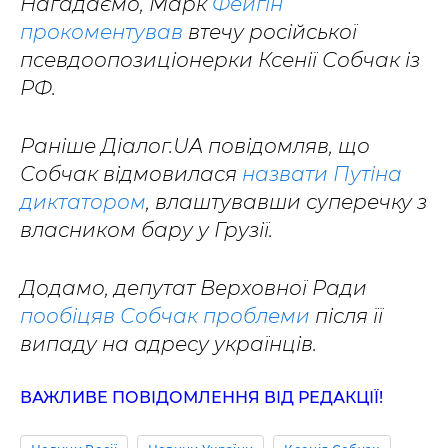
Нагадаємо, Марк
Фейгін
прокоментував
втечу російської
псевдоопозиціонерки Ксенії Собчак із
РФ.
Раніше Діалог.UA повідомляв, що
Собчак відмовилася
назвати Путіна
диктатором
, влаштувавши суперечку з
власником бару у Грузії.
Додамо, депутат Верховної Ради
пообіцяв Собчак проблеми
після її
випаду на адресу українців.
ВАЖЛИВЕ ПОВІДОМЛЕННЯ ВІД РЕДАКЦІЇ!