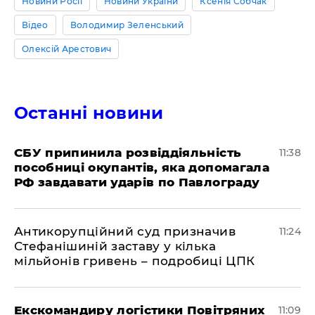
Новини Росії
Новини України
Ксенія Собчак
Відео
Володимир Зеленський
Олексій Арестович
Останні новини
СБУ припинила розвіддіяльність
11:38
пособниці окупантів, яка допомагала
РФ завдавати ударів по Павлограду
Антикорупційний суд призначив
11:24
Стефанішиній заставу у кілька
мільйонів гривень – подробиці ЦПК
Екскомандиру логістики Повітряних
11:09