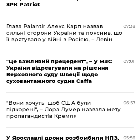
ЗРК Patriot
Глава Palantir Алекс Карп назвав
07:38
сильні сторони України та пояснив, що
її врятувало у війні з Росією, – Левін
"Це важливий прецедент", – у МЗС
07:01
України відреагували на рішення
Верховного суду Швеції щодо
суховантажного судна Caffa
"Вони хочуть, щоб США були
06:57
підкорені", – Лора Лумер назвала мету
пропагандистів Кремля
У Ярославлі дрони розбомбили НПЗ,
05:56