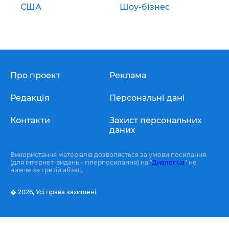
США
Шоу-бізнес
Про проект
Реклама
Редакція
Персональні дані
Контакти
Захист персональних
даних
Використання матеріалів дозволяється за умови посилання
(для інтернет-видань - гіперпосилання) на "
Диалог.ua
" не
нижче за третій абзац.
� 2026,
Усі права захищені.