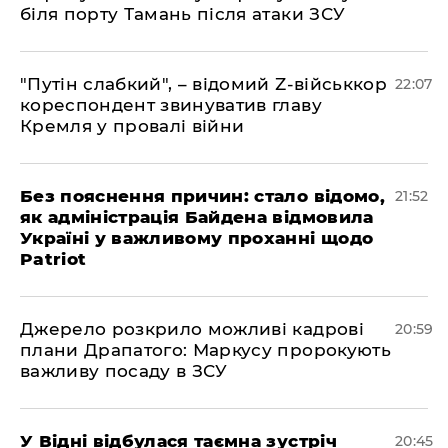
біля порту Тамань після атаки ЗСУ
"Путін слабкий", – відомий Z-військкор
22:07
кореспондент звинуватив главу
Кремля у провалі війни
​Без пояснення причин: стало відомо,
21:52
як адміністрація Байдена відмовила
Україні у важливому проханні щодо
Patriot
​Джерело розкрило можливі кадрові
20:59
плани Драпатого: Маркусу пророкують
важливу посаду в ЗСУ
​У Відні відбулася таємна зустріч
20:45