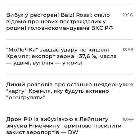
​Вибух у ресторані Balzi Rossi: стало
19:16
відомо про нових постраждалих у
родині головнокомандувача ВКС РФ
​"МоЛоЧКа" завдає удару по кишені
18:58
Кремля: експорт зерна −37,6 %, масла
— удвічі, вугілля — у кризі
​Дикий розповів про останню неядерну
18:49
"карту" Кремля, яку будуть активно
"розігрувати"
​Дрон РФ із вибухівкою в Лейпцигу
18:44
змусив Німеччину терміново посилити
захист аеропортів — DW