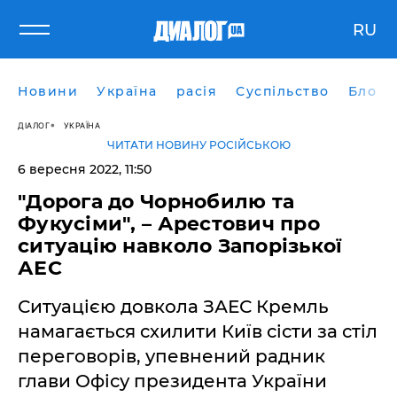
RU
Новини
Україна
расія
Суспільство
Блоги
ДІАЛОГ
УКРАЇНА
ЧИТАТИ НОВИНУ РОСІЙСЬКОЮ
6 вересня 2022, 11:50
"Дорога до Чорнобилю та
Фукусіми", – Арестович про
ситуацію навколо Запорізької
АЕС
Ситуацією довкола ЗАЕС Кремль
намагається схилити Київ сісти за стіл
переговорів, упевнений радник
глави Офісу президента України