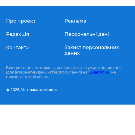
Про проект
Реклама
Редакція
Персональні дані
Контакти
Захист персональних
даних
Використання матеріалів дозволяється за умови посилання
(для інтернет-видань - гіперпосилання) на "
Диалог.ua
" не
нижче за третій абзац.
� 2026,
Усі права захищені.