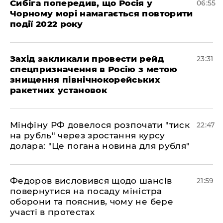
Сибіга попередив, що Росія у
06:55
Чорному морі намагається повторити
події 2022 року
​Захід закликали провести рейд
23:31
спецпризначення в Росію з метою
знищення північнокорейських
ракетних установок
​Мінфіну РФ довелося розпочати "тиск
22:47
на рубль" через зростання курсу
долара: "Це погана новина для рубля"
​Федоров висловився щодо шансів
21:59
повернутися на посаду міністра
оборони та пояснив, чому не бере
участі в протестах