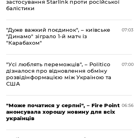
застосування Starlink проти російської
балістики
"Дуже важкий поєдинок", – київське
07:03
"Динамо" зіграло 1-й матч із
"Карабахом"
"Усі люблять переможців", – Politico
07:00
дізналося про відновлення обміну
розвідінформацією між Україною та
США
"Може початися у серпні", – Fire Point
06:56
анонсувала хорошу новину для всіх
українців