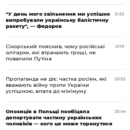
​"У день мого звільнення ми успішно
21:53
випробували українську балістичну
ракету", — Федоров
​Сікорський пояснив, чому російські
21:19
олігархи, які втрачають гроші, не
повалили Путіна
​Пропаганда не діє: частка росіян, які
20:52
вважають війну проти України
успішною, впала до мінімуму
​Опозиція в Польщі пообіцяла
20:44
депортувати частину українських
чоловіків — кого це може торкнутися