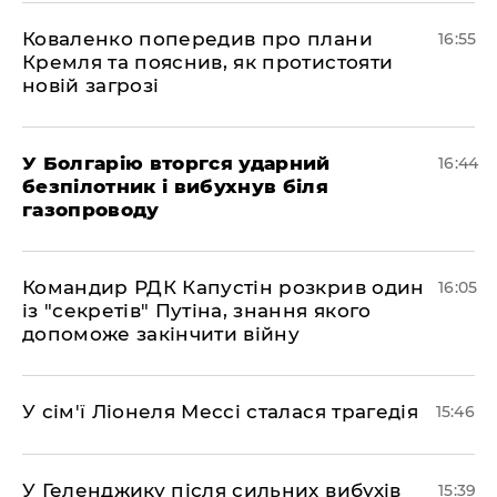
Коваленко попередив про плани
16:55
Кремля та пояснив, як протистояти
новій загрозі
У Болгарію вторгся ударний
16:44
безпілотник і вибухнув біля
газопроводу
Командир РДК Капустін розкрив один
16:05
із "секретів" Путіна, знання якого
допоможе закінчити війну
У сім'ї Ліонеля Мессі сталася трагедія
15:46
У Геленджику після сильних вибухів
15:39