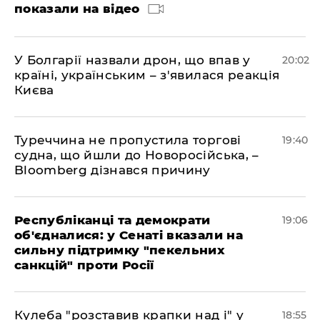
показали на відео
У Болгарії назвали дрон, що впав у
20:02
країні, українським – з'явилася реакція
Києва
Туреччина не пропустила торгові
19:40
судна, що йшли до Новоросійська, –
Bloomberg дізнався причину
Республіканці та демократи
19:06
об'єдналися: у Сенаті вказали на
сильну підтримку "пекельних
санкцій" проти Росії
Кулеба "розставив крапки над і" у
18:55