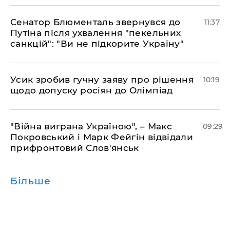
Сенатор Блюменталь звернувся до
11:37
Путіна після ухвалення "пекельних
санкцій": "Ви не підкорите Україну"
Усик зробив гучну заяву про рішення
10:19
щодо допуску росіян до Олімпіад
"Війна виграна Україною", – Макс
09:29
Покровський і Марк Фейгін відвідали
прифронтовий Слов'янськ
Більше