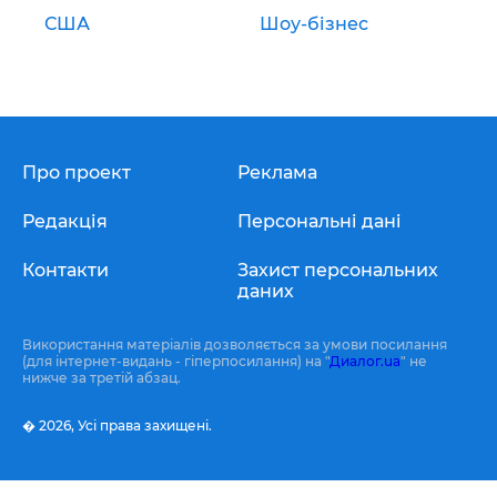
США
Шоу-бізнес
Про проект
Реклама
Редакція
Персональні дані
Контакти
Захист персональних
даних
Використання матеріалів дозволяється за умови посилання
(для інтернет-видань - гіперпосилання) на "
Диалог.ua
" не
нижче за третій абзац.
� 2026,
Усі права захищені.