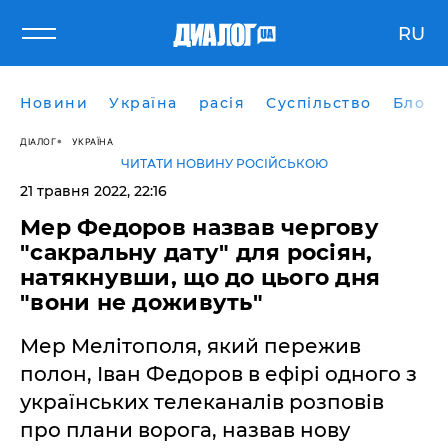
RU
Новини
Україна
расія
Суспільство
Блоги
ДІАЛОГ
УКРАЇНА
ЧИТАТИ НОВИНУ РОСІЙСЬКОЮ
21 травня 2022, 22:16
Мер Федоров назвав чергову
"сакральну дату" для росіян,
натякнувши, що до цього дня
"вони не доживуть"
Мер Мелітополя, який пережив
полон, Іван Федоров в ефірі одного з
українських телеканалів розповів
про плани ворога, назвав нову