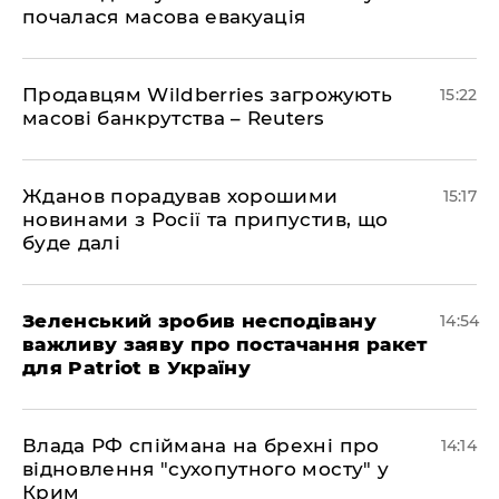
почалася масова евакуація
Продавцям Wildberries загрожують
15:22
масові банкрутства – Reuters
Жданов порадував хорошими
15:17
новинами з Росії та припустив, що
буде далі
Зеленський зробив несподівану
14:54
важливу заяву про постачання ракет
для Patriot в Україну
Влада РФ спіймана на брехні про
14:14
відновлення "сухопутного мосту" у
Крим