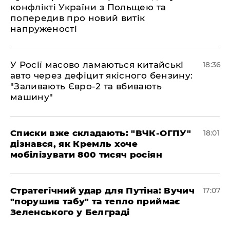
конфлікті України з Польщею та
попередив про новий витік
напруженості
У Росії масово ламаються китайські
18:36
авто через дефіцит якісного бензину:
"Заливають Євро-2 та вбивають
машину"
Списки вже складають: "ВЧК-ОГПУ"
18:01
дізнався, як Кремль хоче
мобілізувати 800 тисяч росіян
Стратегічний удар для Путіна: Вучич
17:07
"порушив табу" та тепло приймає
Зеленського у Белграді