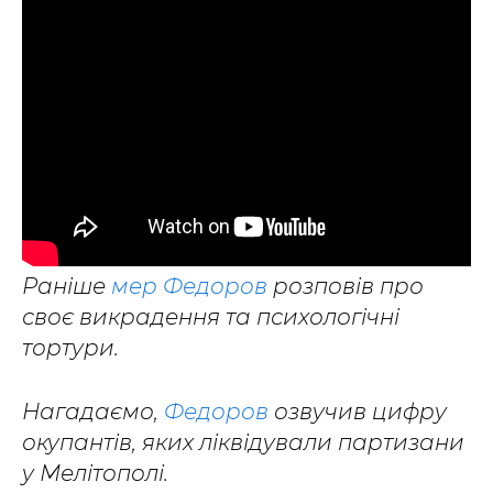
Раніше
мер Федоров
розповів про
своє викрадення та психологічні
тортури.
Нагадаємо,
Федоров
озвучив цифру
окупантів, яких ліквідували партизани
у Мелітополі.