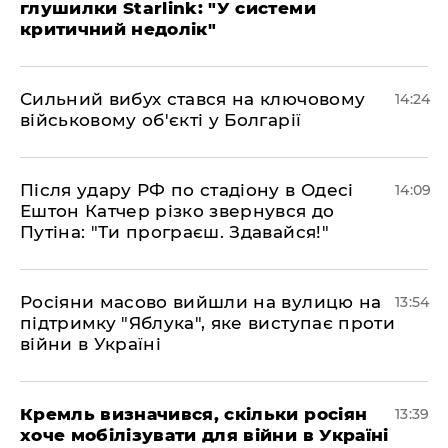
глушилки Starlink: "У системи
критичний недолік"
Сильний вибух стався на ключовому
14:24
військовому об'єкті у Болгарії
Після удару РФ по стадіону в Одесі
14:09
Ештон Катчер різко звернувся до
Путіна: "Ти програєш. Здавайся!"
Росіяни масово вийшли на вулицю на
13:54
підтримку "Яблука", яке виступає проти
війни в Україні
Кремль визначився, скільки росіян
13:39
хоче мобілізувати для війни в Україні