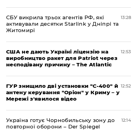
СБУ викрила трьох агентів РФ, які
13:28
активували десятки Starlink у Дніпрі та
Житомирі
США не дають Україні ліцензію на
12:53
виробництво ракет для Patriot через
несподівану причину – The Atlantic
ГУР знищило дві установки "С-400" й
12:52
антену керування "Оріон" у Криму – у
Мережі з'явилося відео
Україна готує Чорнобильську зону до
12:14
повторної оборони – Der Spiegel