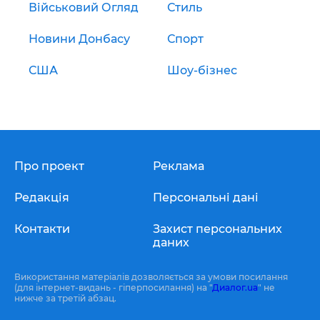
Військовий Огляд
Стиль
Новини Донбасу
Спорт
США
Шоу-бізнес
Про проект
Реклама
Редакція
Персональні дані
Контакти
Захист персональних
даних
Використання матеріалів дозволяється за умови посилання
(для інтернет-видань - гіперпосилання) на "
Диалог.ua
" не
нижче за третій абзац.