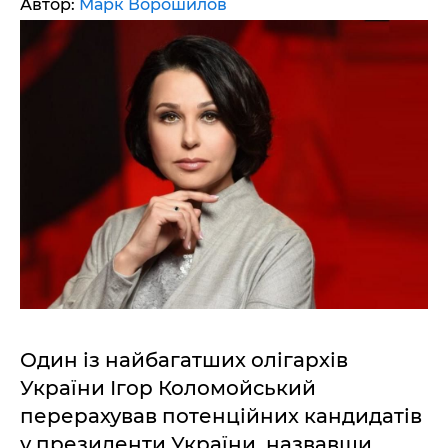
Автор:
Марк Ворошилов
Один із найбагатших олігархів
України Ігор Коломойський
перерахував потенційних кандидатів
у президенти України, назвавши