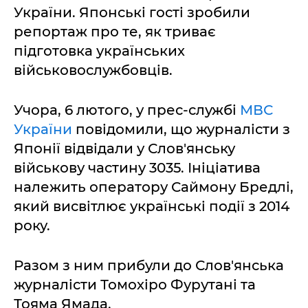
України. Японські гості зробили
репортаж про те, як триває
підготовка українських
військовослужбовців.
Учора, 6 лютого, у прес-службі
МВС
України
повідомили, що журналісти з
Японії відвідали у Слов'янську
військову частину 3035. Ініціатива
належить оператору Саймону Бредлі,
який висвітлює українські події з 2014
року.
Разом з ним прибули до Слов'янська
журналісти Томохіро Фурутані та
Тояма Ямада.