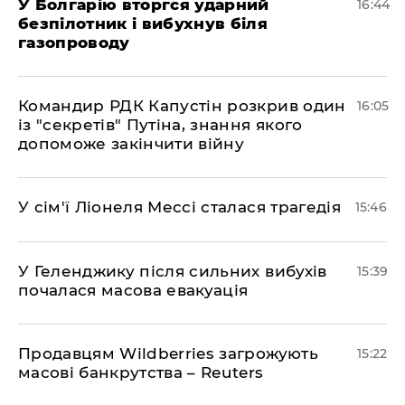
У Болгарію вторгся ударний
16:44
безпілотник і вибухнув біля
газопроводу
Командир РДК Капустін розкрив один
16:05
із "секретів" Путіна, знання якого
допоможе закінчити війну
У сім'ї Ліонеля Мессі сталася трагедія
15:46
У Геленджику після сильних вибухів
15:39
почалася масова евакуація
Продавцям Wildberries загрожують
15:22
масові банкрутства – Reuters