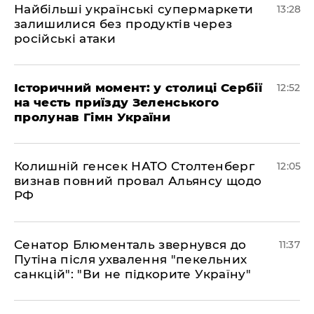
Найбільші українські супермаркети
13:28
залишилися без продуктів через
російські атаки
Історичний момент: у столиці Сербії
12:52
на честь приїзду Зеленського
пролунав Гімн України
Колишній генсек НАТО Столтенберг
12:05
визнав повний провал Альянсу щодо
РФ
Сенатор Блюменталь звернувся до
11:37
Путіна після ухвалення "пекельних
санкцій": "Ви не підкорите Україну"