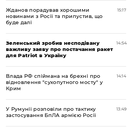
Жданов порадував хорошими
15:17
новинами з Росії та припустив, що
буде далі
Зеленський зробив несподівану
14:54
важливу заяву про постачання ракет
для Patriot в Україну
Влада РФ спіймана на брехні про
14:14
відновлення "сухопутного мосту" у
Крим
У Румунії розповіли про тактику
13:49
застосування БпЛА армією Росії