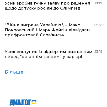
Усик зробив гучну заяву про рішення
10:19
щодо допуску росіян до Олімпіад
"Війна виграна Україною", – Макс
09:29
Покровський і Марк Фейгін відвідали
прифронтовий Слов'янськ
​Усик виступив із відвертим визнанням
23:19
перед "останнім танцем" у кар'єрі
Більше