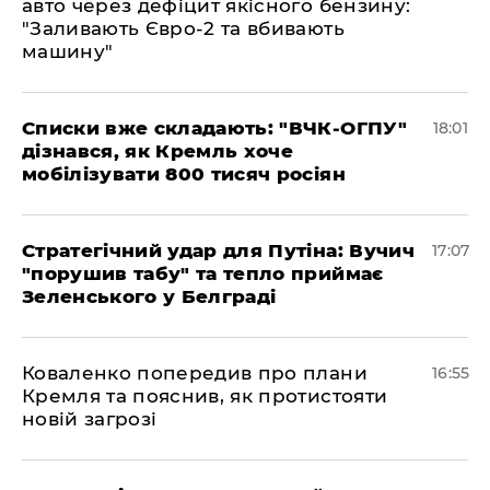
авто через дефіцит якісного бензину:
"Заливають Євро-2 та вбивають
машину"
Списки вже складають: "ВЧК-ОГПУ"
18:01
дізнався, як Кремль хоче
мобілізувати 800 тисяч росіян
Стратегічний удар для Путіна: Вучич
17:07
"порушив табу" та тепло приймає
Зеленського у Белграді
Коваленко попередив про плани
16:55
Кремля та пояснив, як протистояти
новій загрозі