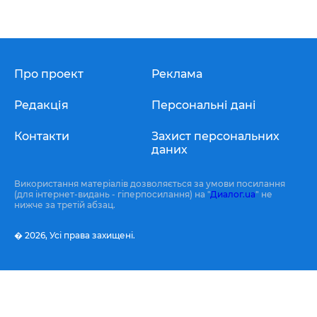
Про проект
Реклама
Редакція
Персональні дані
Контакти
Захист персональних
даних
Використання матеріалів дозволяється за умови посилання
(для інтернет-видань - гіперпосилання) на "
Диалог.ua
" не
нижче за третій абзац.
� 2026,
Усі права захищені.