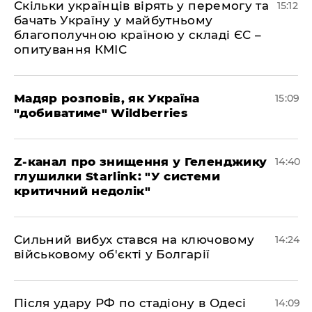
Скільки українців вірять у перемогу та
15:12
бачать Україну у майбутньому
благополучною країною у складі ЄС –
опитування КМІС
Мадяр розповів, як Україна
15:09
"добиватиме" Wildberries
Z-канал про знищення у Геленджику
14:40
глушилки Starlink: "У системи
критичний недолік"
Сильний вибух стався на ключовому
14:24
військовому об'єкті у Болгарії
Після удару РФ по стадіону в Одесі
14:09