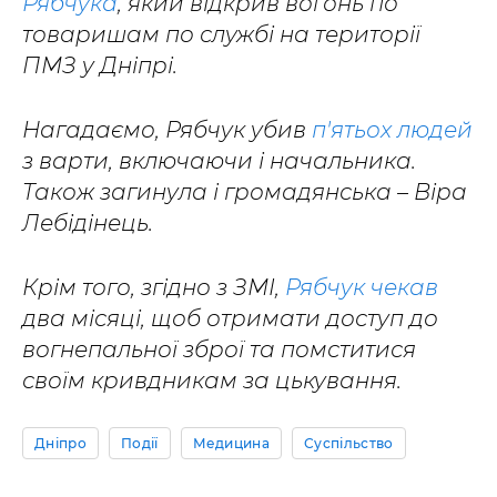
Рябчука
, який відкрив вогонь по
товаришам по службі на території
ПМЗ у Дніпрі.
Нагадаємо, Рябчук убив
п'ятьох людей
з варти, включаючи і начальника.
Також загинула і громадянська – Віра
Лебідінець.
Крім того, згідно з ЗМІ,
Рябчук чекав
два місяці, щоб отримати доступ до
вогнепальної зброї та помститися
своїм кривдникам за цькування.
Дніпро
Події
Медицина
Суспільство