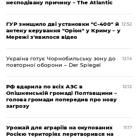
несподівану причину – The Atlantic
ГУР знищило дві установки "С-400" й
12:52
антену керування "Оріон" у Криму – у
Мережі з'явилося відео
Україна готує Чорнобильську зону до
12:14
повторної оборони – Der Spiegel
РФ вдарила по всіх АЗС в
12:12
Опішнянській громаді Полтавщини –
голова громади попередив про нову
загрозу
Урожай для аграріїв на окупованих
11:17
Росією територіях перетворився на