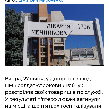
Автор:
Дмитрий Мироненко
Вчора, 27 січня, у Дніпрі на заводі
ПМЗ солдат-строковик Рябчук
розстріляв своїх товаришів по службі.
У результаті п'ятеро людей загинули
на місці, а ще п'ятьох госпіталізували.