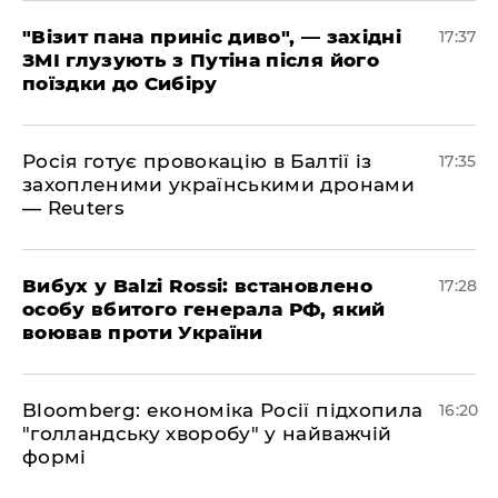
"Візит пана приніс диво", — західні
17:37
ЗМІ глузують з Путіна після його
поїздки до Сибіру
Росія готує провокацію в Балтії із
17:35
захопленими українськими дронами
— Reuters
​Вибух у Balzi Rossi: встановлено
17:28
особу вбитого генерала РФ, який
воював проти України
Bloomberg: економіка Росії підхопила
16:20
"голландську хворобу" у найважчій
формі