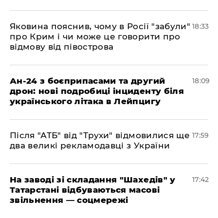
​Яковина пояснив, чому в Росії "забули"
18:33
про Крим і чи може це говорити про
відмову від півострова
​Ан-24 з боєприпасами та другий
18:09
дрон: нові подробиці інциденту біля
українського літака в Лейпцигу
​Після "АТБ" від "Трухи" відмовилися ще
17:59
два великі рекламодавці з України
​На заводі зі складання "Шахедів" у
17:42
Татарстані відбуваються масові
звільнення — соцмережі