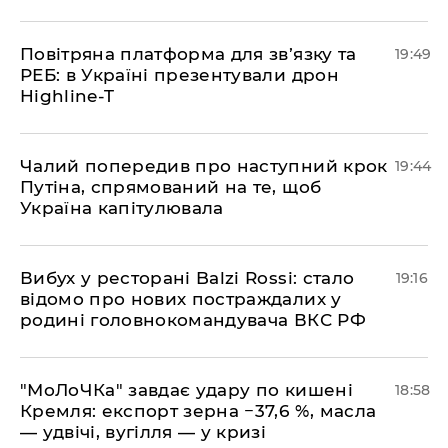
​Повітряна платформа для зв’язку та
19:49
РЕБ: в Україні презентували дрон
Highline-T
​Чалий попередив про наступний крок
19:44
Путіна, спрямований на те, щоб
Україна капітулювала
​Вибух у ресторані Balzi Rossi: стало
19:16
відомо про нових постраждалих у
родині головнокомандувача ВКС РФ
​"МоЛоЧКа" завдає удару по кишені
18:58
Кремля: експорт зерна −37,6 %, масла
— удвічі, вугілля — у кризі