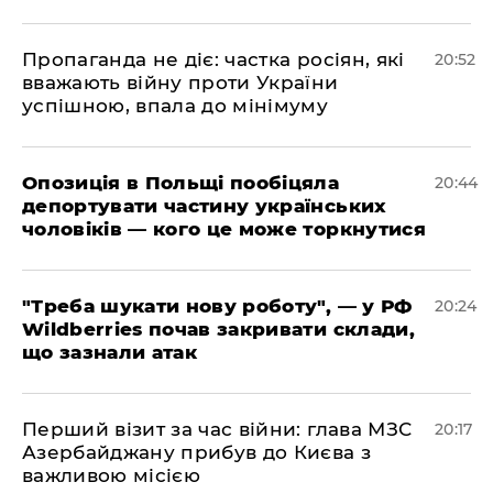
​Пропаганда не діє: частка росіян, які
20:52
вважають війну проти України
успішною, впала до мінімуму
​Опозиція в Польщі пообіцяла
20:44
депортувати частину українських
чоловіків — кого це може торкнутися
​"Треба шукати нову роботу", — у РФ
20:24
Wildberries почав закривати склади,
що зазнали атак
​Перший візит за час війни: глава МЗС
20:17
Азербайджану прибув до Києва з
важливою місією