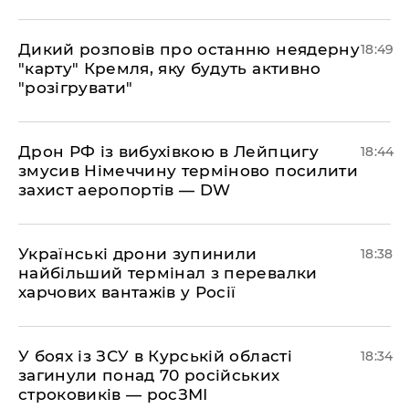
​Дикий розповів про останню неядерну
18:49
"карту" Кремля, яку будуть активно
"розігрувати"
​Дрон РФ із вибухівкою в Лейпцигу
18:44
змусив Німеччину терміново посилити
захист аеропортів — DW
​Українські дрони зупинили
18:38
найбільший термінал з перевалки
харчових вантажів у Росії
​У боях із ЗСУ в Курській області
18:34
загинули понад 70 російських
строковиків — росЗМІ