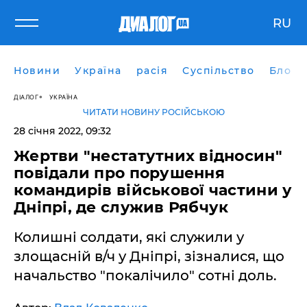
RU
Новини
Україна
расія
Суспільство
Блоги
ДІАЛОГ
УКРАЇНА
ЧИТАТИ НОВИНУ РОСІЙСЬКОЮ
28 січня 2022, 09:32
Жертви "нестатутних відносин"
повідали про порушення
командирів військової частини у
Дніпрі, де служив Рябчук
Колишні солдати, які служили у
злощасній в/ч у Дніпрі, зізналися, що
начальство "покалічило" сотні доль.