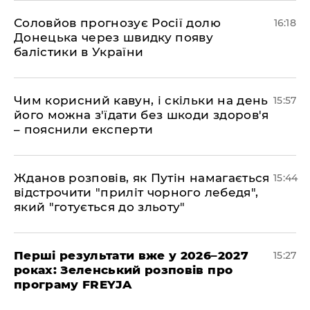
Соловйов прогнозує Росії долю
16:18
Донецька через швидку появу
балістики в України
Чим корисний кавун, і скільки на день
15:57
його можна з'їдати без шкоди здоров'я
– пояснили експерти
Жданов розповів, як Путін намагається
15:44
відстрочити "приліт чорного лебедя",
який "готується до зльоту"
Перші результати вже у 2026–2027
15:27
роках: Зеленський розповів про
програму FREYJA