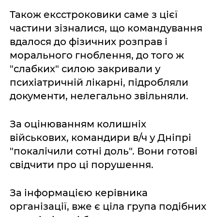
Також ексстроковики саме з цієї
частини зізналися, що командування
вдалося до фізичних розправ і
морального гноблення, до того ж
"слабких" силою закривали у
психіатричній лікарні, підробляли
документи, нелегально звільняли.
За оцінюванням колишніх
військових, командири в/ч у Дніпрі
"покалічили сотні доль". Вони готові
свідчити про ці порушення.
За інформацією керівника
організації, вже є ціла група подібних