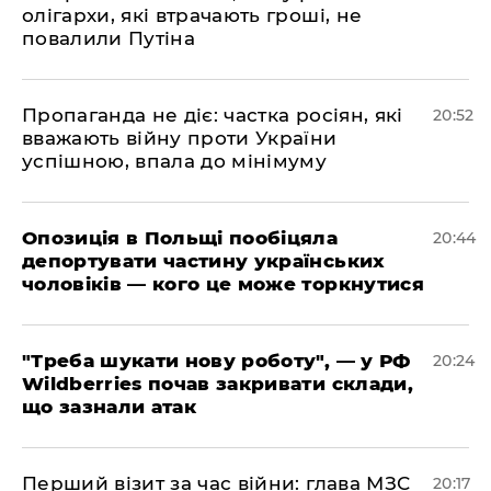
олігархи, які втрачають гроші, не
повалили Путіна
​Пропаганда не діє: частка росіян, які
20:52
вважають війну проти України
успішною, впала до мінімуму
​Опозиція в Польщі пообіцяла
20:44
депортувати частину українських
чоловіків — кого це може торкнутися
​"Треба шукати нову роботу", — у РФ
20:24
Wildberries почав закривати склади,
що зазнали атак
​Перший візит за час війни: глава МЗС
20:17