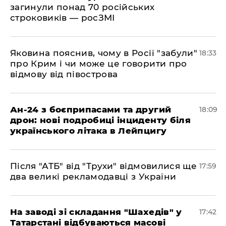
загинули понад 70 російських
строковиків — росЗМІ
​Яковина пояснив, чому в Росії "забули"
18:33
про Крим і чи може це говорити про
відмову від півострова
​Ан-24 з боєприпасами та другий
18:09
дрон: нові подробиці інциденту біля
українського літака в Лейпцигу
​Після "АТБ" від "Трухи" відмовилися ще
17:59
два великі рекламодавці з України
​На заводі зі складання "Шахедів" у
17:42
Татарстані відбуваються масові