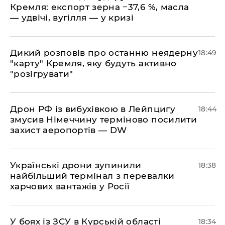
Кремля: експорт зерна −37,6 %, масла
— удвічі, вугілля — у кризі
​Дикий розповів про останню неядерну
18:49
"карту" Кремля, яку будуть активно
"розігрувати"
​Дрон РФ із вибухівкою в Лейпцигу
18:44
змусив Німеччину терміново посилити
захист аеропортів — DW
​Українські дрони зупинили
18:38
найбільший термінал з перевалки
харчових вантажів у Росії
​У боях із ЗСУ в Курській області
18:34