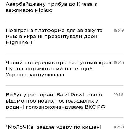
Азербайджану прибув до Києва з
важливою місією
​Повітряна платформа для зв’язку та
19:49
РЕБ: в Україні презентували дрон
Highline-T
​Чалий попередив про наступний крок
19:44
Путіна, спрямований на те, щоб
Україна капітулювала
​Вибух у ресторані Balzi Rossi: стало
19:16
відомо про нових постраждалих у
родині головнокомандувача ВКС РФ
​"МоЛоЧКа" завдає удару по кишені
18:58