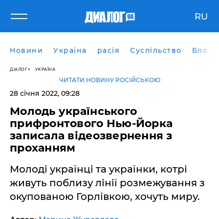
RU
Новини
Україна
расія
Суспільство
Блоги
ДІАЛОГ
УКРАЇНА
ЧИТАТИ НОВИНУ РОСІЙСЬКОЮ
28 січня 2022, 09:28
Молодь українського
прифронтового Нью-Йорка
записала відеозвернення з
проханням
Молоді українці та українки, котрі
живуть поблизу лінії розмежування з
окупованою Горлівкою, хочуть миру.