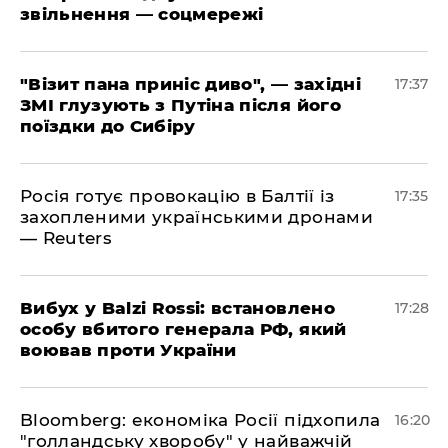
звільнення — соцмережі
"Візит пана приніс диво", — західні
17:37
ЗМІ глузують з Путіна після його
поїздки до Сибіру
Росія готує провокацію в Балтії із
17:35
захопленими українськими дронами
— Reuters
​Вибух у Balzi Rossi: встановлено
17:28
особу вбитого генерала РФ, який
воював проти України
Bloomberg: економіка Росії підхопила
16:20
"голландську хворобу" у найважчій