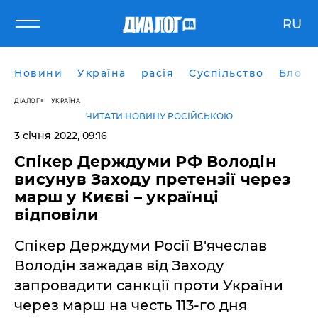
RU
Новини
Україна
расія
Суспільство
Блоги
ДІАЛОГ
УКРАЇНА
ЧИТАТИ НОВИНУ РОСІЙСЬКОЮ
3 січня 2022, 09:16
Спікер Держдуми РФ Володін
висунув Заходу претензії через
марш у Києві – українці
відповіли
Спікер Держдуми Росії В'ячеслав
Володін зажадав від Заходу
запровадити санкції проти України
через марш на честь 113-го дня