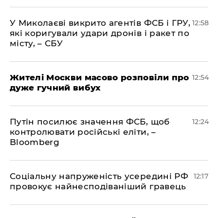
У Миколаєві викрито агентів ФСБ і ГРУ,
12:58
які коригували удари дронів і ракет по
місту, – СБУ
Жителі Москви масово розповіли про
12:54
дуже гучний вибух
Путін посилює значення ФСБ, щоб
12:24
контролювати російські еліти, –
Bloomberg
Соціальну напруженість усередині РФ
12:17
провокує найнесподіваніший гравець