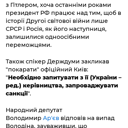
з Гітлером, хоча останніми роками
президент РФ працює над тим, щоб в
історії Другої світової війни лише
СРСР і Росія, як його наступниця,
залишилися одноосібними
переможцями.
Також спікер Держдуми закликав
"покарати" офіційний Київ:
"
Необхідно запитувати з її (України –
ред.) керівництва, запроваджувати
санкції
".
Народний депутат
Володимир
Ар'єв
відповів на випад
Володіна, зауваживши, що