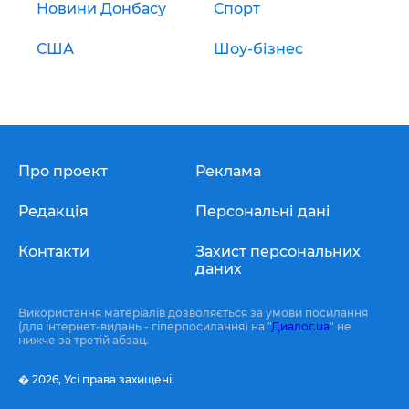
Новини Донбасу
Спорт
США
Шоу-бізнес
Про проект
Реклама
Редакція
Персональні дані
Контакти
Захист персональних
даних
Використання матеріалів дозволяється за умови посилання
(для інтернет-видань - гіперпосилання) на "
Диалог.ua
" не
нижче за третій абзац.
� 2026,
Усі права захищені.