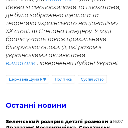
Києва зі смолоскипами та плакатами,
де було зображено ідеолога та
теоретика українського націоналізму
XX століття Степана Бандеру. У ході
брали участь також прихильники
білоруської опозиції, які разом з
українськими активістами
вимагали
повернення Кубані Україні.
Державна Дума РФ
Політика
Суспільство
Останні новини
Зеленський розкрив деталі розмови з
16:07
Драпатим: Костянтинівка, Слов'янськ