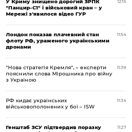
У Криму знищено дорогий ЗРПК
12:15
"Панцир-С1" і військовий кран – у
Мережі з'явилося відео ГУР
Лондон показав плачевний стан
11:54
флоту РФ, ураженого українськими
дронами
"Нова стратегія Кремля", – експерти
11:39
пояснили слова Мірошника про війну
з Україною
РФ кидає українських
11:34
військовополонених у бої – ISW
Генштаб ЗСУ підтвердив поразку
11:27