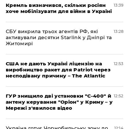
Кремль визначився, скільки росіян
13:39
хоче мобілізувати для війни в Україні
СБУ викрила трьох агентів РФ, які
13:28
активували десятки Starlink у Дніпрі та
Житомирі
США не дають Україні ліцензію на
12:53
виробництво ракет для Patriot через
несподівану причину – The Atlantic
ГУР знищило дві установки "С-400" й
12:52
антену керування "Оріон" у Криму – у
Мережі з'явилося відео
Україна готує Чорнобильську зону до
12:14