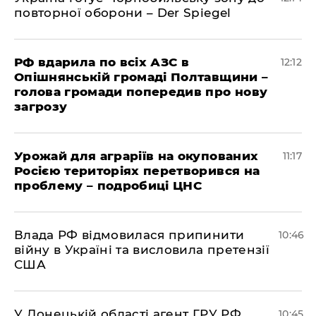
повторної оборони – Der Spiegel
РФ вдарила по всіх АЗС в
12:12
Опішнянській громаді Полтавщини –
голова громади попередив про нову
загрозу
Урожай для аграріїв на окупованих
11:17
Росією територіях перетворився на
проблему – подробиці ЦНС
Влада РФ відмовилася припинити
10:46
війну в Україні та висловила претензії
США
У Донецькій області агент ГРУ РФ
10:45