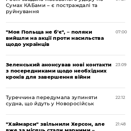
Сумах КАБами – є постраждалі та
руйнування
"Моя Польща не б'є", – поляки
07:00
вийшли на акції проти насильства
щодо українців
Зеленський анонсував нові контакти
23:09
з посередниками щодо необхідних
кроків для завершення війни
Туреччина передумала зупиняти
22:12
судна, що йдуть у Новоросійськ
"Хаймарси" звільнили Херсон, але
21:48
вже за місяць стали марними –