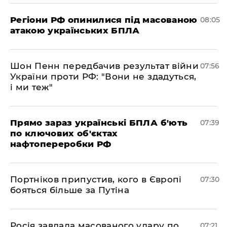
Регіони РФ опинилися під масованою
08:05
атакою українських БПЛА
Шон Пенн передбачив результат війни
07:56
України проти РФ: "Вони не здадуться,
і ми теж"
Прямо зараз українські БПЛА б'ють
07:39
по ключових об'єктах
нафтопереробки РФ
Портніков припустив, кого в Європі
07:30
бояться більше за Путіна
Росія завдала масованого удару по
07:21