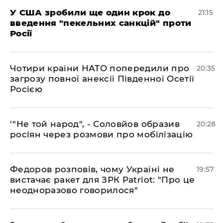
​У США зробили ще один крок до
21:15
введення "пекельних санкцій" проти
Росії
​Чотири країни НАТО попередили про
20:35
загрозу повної анексії Південної Осетії
Росією
​'"Не той народ", - Соловйов образив
20:28
росіян через розмови про мобілізацію
​Федоров розповів, чому Україні не
19:57
вистачає ракет для ЗРК Patriot: "Про це
неодноразово говорилося"