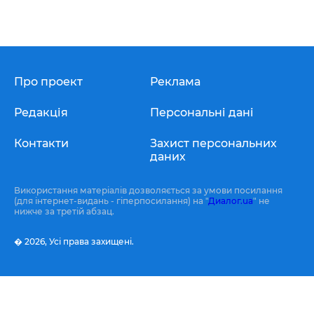
Про проект
Реклама
Редакція
Персональні дані
Контакти
Захист персональних
даних
Використання матеріалів дозволяється за умови посилання
(для інтернет-видань - гіперпосилання) на "
Диалог.ua
" не
нижче за третій абзац.
� 2026,
Усі права захищені.