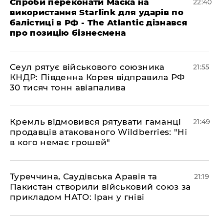
​Спроби переконати Маска на
22:40
використання Starlink для ударів по
балістиці в РФ - The Atlantic дізнався
про позицію бізнесмена
​Сеул рятує військового союзника
21:55
КНДР: Південна Корея відправила РФ
30 тисяч тонн авіапалива
​Кремль відмовився рятувати гаманці
21:49
продавців атакованого Wildberries: "Ні
в кого немає грошей"
​Туреччина, Саудівська Аравія та
21:19
Пакистан створили військовий союз за
прикладом НАТО: Іран у гніві