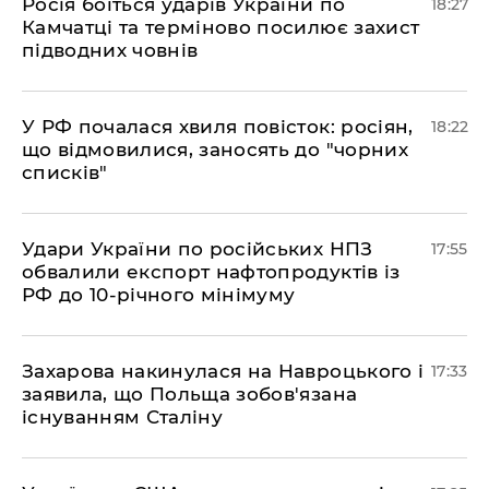
​Росія боїться ударів України по
18:27
Камчатці та терміново посилює захист
підводних човнів
​У РФ почалася хвиля повісток: росіян,
18:22
що відмовилися, заносять до "чорних
списків"
​Удари України по російських НПЗ
17:55
обвалили експорт нафтопродуктів із
РФ до 10-річного мінімуму
​Захарова накинулася на Навроцького і
17:33
заявила, що Польща зобов'язана
існуванням Сталіну