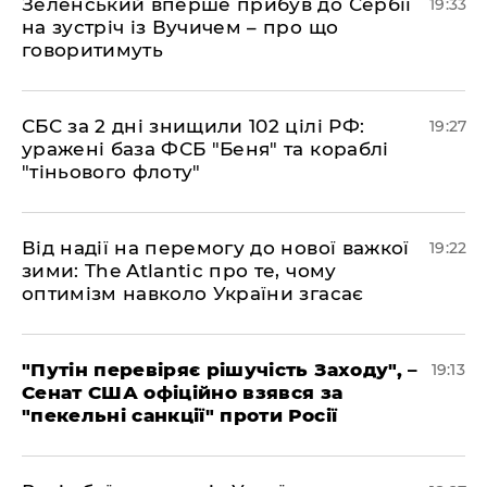
​Зеленський вперше прибув до Сербії
19:33
на зустріч із Вучичем – про що
говоритимуть
​СБС за 2 дні знищили 102 цілі РФ:
19:27
уражені база ФСБ "Беня" та кораблі
"тіньового флоту"
​Від надії на перемогу до нової важкої
19:22
зими: The Atlantic про те, чому
оптимізм навколо України згасає
​"Путін перевіряє рішучість Заходу", –
19:13
Сенат США офіційно взявся за
"пекельні санкції" проти Росії