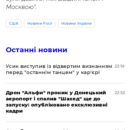
Москвою".
США
Новини Росії
Новини України
Останні новини
​Усик виступив із відвертим визнанням
23:19
перед "останнім танцем" у кар'єрі
​Дрон "Альфи" проник у Донецький
22:52
аеропорт і спалив "Шахед" ще до
запуску: опубліковано ексклюзивні
кадри