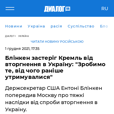
RU
Новини
Україна
расія
Суспільство
Блоги
ДІАЛОГ
УКРАЇНА
ЧИТАТИ НОВИНУ РОСІЙСЬКОЮ
1 грудня 2021, 17:35
Блінкен застеріг Кремль від
вторгнення в Україну: "Зробимо
те, від чого раніше
утримувалися"
Держсекретар США Ентоні Блінкен
попередив Москву про тяжкі
наслідки від спроби вторгнення в
Україну.