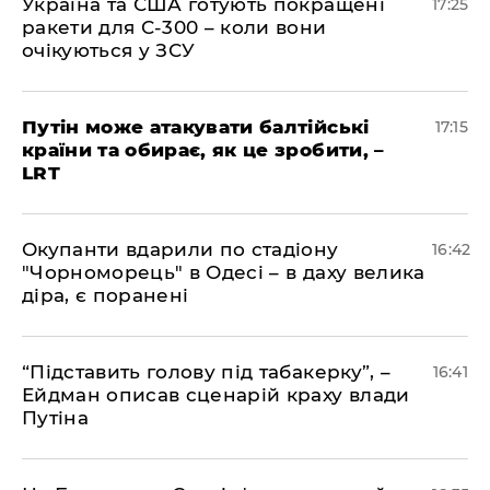
​Україна та США готують покращені
17:25
ракети для С-300 – коли вони
очікуються у ЗСУ
​Путін може атакувати балтійські
17:15
країни та обирає, як це зробити, –
LRT
​Окупанти вдарили по стадіону
16:42
"Чорноморець" в Одесі – в даху велика
діра, є поранені
​“Підставить голову під табакерку”, –
16:41
Ейдман описав сценарій краху влади
Путіна