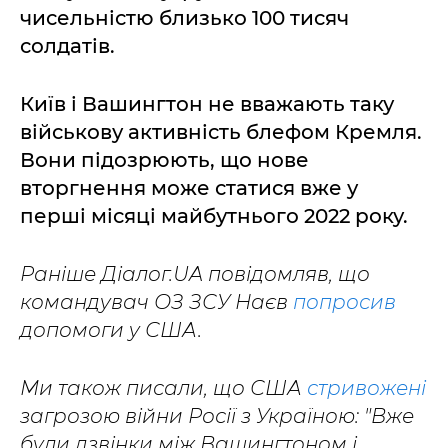
чисельністю близько 100 тисяч
солдатів.
Київ і Вашингтон не вважають таку
військову активність блефом Кремля.
Вони підозрюють, що нове
вторгнення може статися вже у
перші місяці майбутнього 2022 року.
Раніше Діалог.UA повідомляв, що
командувач ОЗ ЗСУ Наєв
попросив
допомоги у США.
Ми також писали, що США
стривожені
загрозою війни Росії з Україною: "Вже
були дзвінки між Вашингтоном і