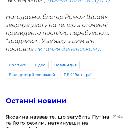
"вагнерівців",
звинувативши Бурбу.
Нагадаємо, блогер Роман Шрайк
звернув увагу на те, що в оточенні
президента постійно перебувають
"зрадники". У зв'язку з цим він
поставив
питання Зеленському.
Політика
Відео
Новини дня
Володимир Зеленський
ПВК "Вагнера"
Останні новини
Яковина назвав те, що загубить Путіна
21:44
та його режим, натякнувши на