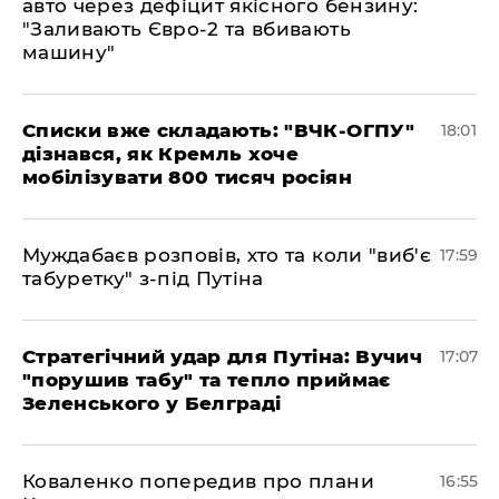
авто через дефіцит якісного бензину:
"Заливають Євро-2 та вбивають
машину"
Списки вже складають: "ВЧК-ОГПУ"
18:01
дізнався, як Кремль хоче
мобілізувати 800 тисяч росіян
Муждабаєв розповів, хто та коли "виб'є
17:59
табуретку" з-під Путіна
Стратегічний удар для Путіна: Вучич
17:07
"порушив табу" та тепло приймає
Зеленського у Белграді
Коваленко попередив про плани
16:55