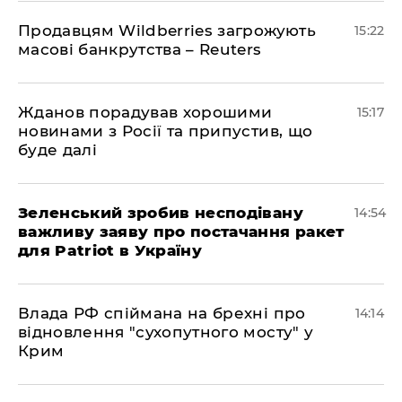
Продавцям Wildberries загрожують
15:22
масові банкрутства – Reuters
Жданов порадував хорошими
15:17
новинами з Росії та припустив, що
буде далі
Зеленський зробив несподівану
14:54
важливу заяву про постачання ракет
для Patriot в Україну
Влада РФ спіймана на брехні про
14:14
відновлення "сухопутного мосту" у
Крим