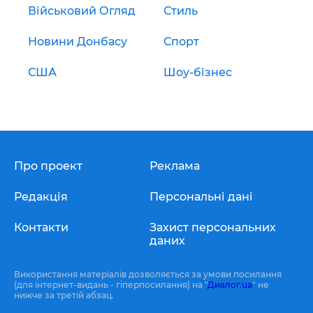
Військовий Огляд
Стиль
Новини Донбасу
Спорт
США
Шоу-бізнес
Про проект
Реклама
Редакція
Персональні дані
Контакти
Захист персональних
даних
Використання матеріалів дозволяється за умови посилання
(для інтернет-видань - гіперпосилання) на "
Диалог.ua
" не
нижче за третій абзац.