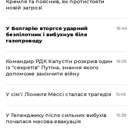
Кремля та пояснив, як протистояти
новій загрозі
У Болгарію вторгся ударний
16:44
безпілотник і вибухнув біля
газопроводу
Командир РДК Капустін розкрив один
16:05
із "секретів" Путіна, знання якого
допоможе закінчити війну
У сім'ї Ліонеля Мессі сталася трагедія
15:46
У Геленджику після сильних вибухів
15:39
почалася масова евакуація