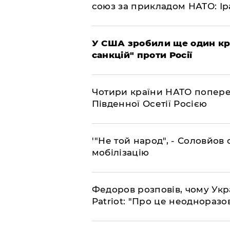
союз за прикладом НАТО: Іра
​У США зробили ще один к
санкцій" проти Росії
​Чотири країни НАТО попере
Південної Осетії Росією
​'"Не той народ", - Соловйо
мобілізацію
​Федоров розповів, чому Укр
Patriot: "Про це неодноразо