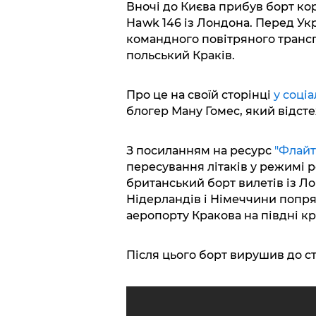
Вночі до Києва прибув борт кор
Hawk 146 із Лондона. Перед Ук
командного повітряного трансп
польський Краків.
Про це на своїй сторінці
у соціа
блогер Ману Гомес, який відсте
З посиланням на ресурс
"Флайт
пересування літаків у режимі р
британський борт вилетів із Л
Нідерландів і Німеччини попря
аеропорту Кракова на півдні кр
Після цього борт вирушив до ст