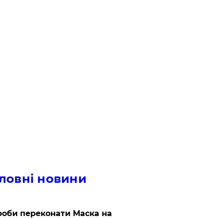
ловні новини
роби переконати Маска на