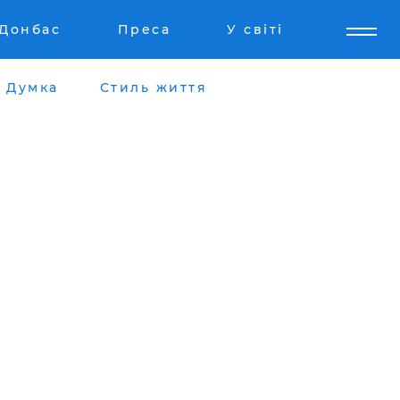
Донбас
Преса
У світі
Думка
Стиль життя