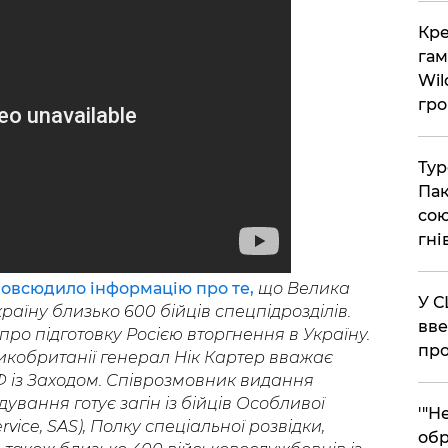
​Кр
гам
Wil
гро
​Ту
Пак
сою
гні
овсюдило інформацію про те,
що Велика
​У 
раїну близько 600 бійців спецпідрозділів.
вве
ро підготовку Росією вторгнення в Україну.
про
кобританії генерал Нік Картер вважає
Ф із Заходом. Співрозмовник видання
ування готує загін із бійців Особливої
​'"
rvice, SAS), Полку спеціальної розвідки,
обр