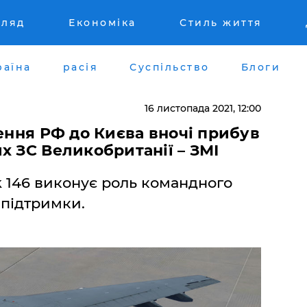
гляд
Економіка
Стиль життя
раїна
расія
Суспільство
Блоги
16 листопада 2021, 12:00
нення РФ до Києва вночі прибув
х ЗС Великобританії – ЗМІ
 146 виконує роль командного
 підтримки.