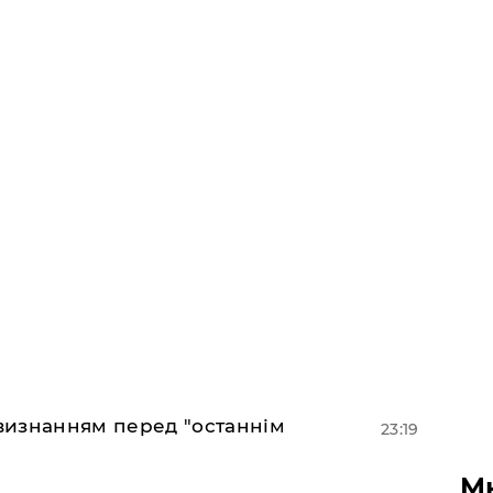
 визнанням перед "останнім
23:19
М