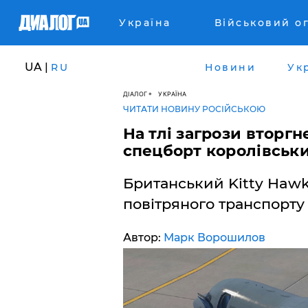
Україна
Військовий о
UA |
RU
Новини
Ук
ДІАЛОГ
УКРАЇНА
ЧИТАТИ НОВИНУ РОСІЙСЬКОЮ
На тлі загрози вторг
спецборт королівськи
Британський Kitty Hawk
повітряного транспорту
Автор:
Марк Ворошилов