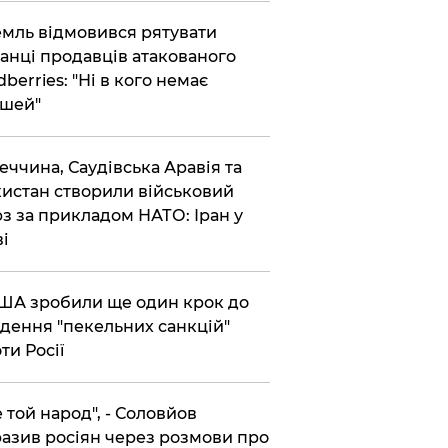
емль відмовився рятувати
анці продавців атакованого
dberries: "Ні в кого немає
шей"
реччина, Саудівська Аравія та
истан створили військовий
з за прикладом НАТО: Іран у
ві
США зробили ще один крок до
дення "пекельних санкцій"
ти Росії
Не той народ", - Соловйов
азив росіян через розмови про