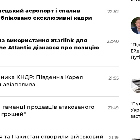
нецький аеропорт і спалив
22:52
убліковано ексклюзивні кадри
а використання Starlink для
22:40
​“Пі
The Atlantic дізнався про позицію
Ейд
Пут
юзника КНДР: Південна Корея
21:55
н авіапалива
"Пут
и гаманці продавців атакованого
21:49
Укр
є грошей"
зас
ія та Пакистан створили військовий
21:19