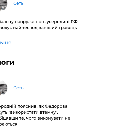
Сеть
іальну напруженість усередині РФ
вокує найнесподіваніший гравець
льше
логи
Сеть
ородній пояснив, як Федорова
уть "використати втемну",
біцявши те, чого виконувати не
раються