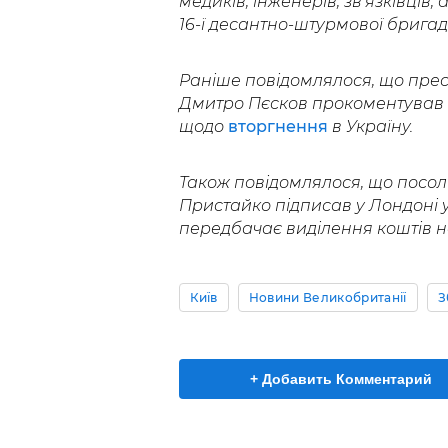
медиків, інженерів, зв'язківців,
16-ї десантно-штурмової бригад
Раніше повідомлялося, що пре
Дмитро Пєсков прокоментував і
щодо
вторгнення
в Україну.
Також повідомлялося, що посол
Пристайко підписав у Лондоні 
передбачає виділення коштів н
Київ
Новини Великобританії
З
+ Добавить Комментарий