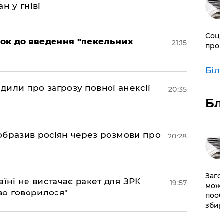
н у гніві
Соц
рок до введення "пекельних
21:15
про
Бі
дили про загрозу повної анексії
20:35
Б
в образив росіян через розмови про
20:28
Заг
аїні не вистачає ракет для ЗРК
19:57
мож
во говорилося"
поо
зби