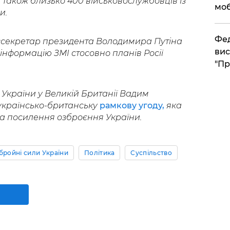
 а також близько 400 військовослужбовців із
моб
и.
​Фе
ссекретар президента Володимира Путіна
вис
нформацію ЗМІ стосовно планів Росії
"Пр
 України у Великій Британії Вадим
українсько-британську
рамкову угоду,
яка
а посилення озброєння України.
бройні сили України
Політика
Суспільство