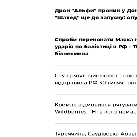
​Дрон "Альфи" проник у До
"Шахед" ще до запуску: оп
​Спроби переконати Маска н
ударів по балістиці в РФ - 
бізнесмена
​Сеул рятує військового со
відправила РФ 30 тисяч тон
​Кремль відмовився рятуват
Wildberries: "Ні в кого нема
​Туреччина, Саудівська Арав