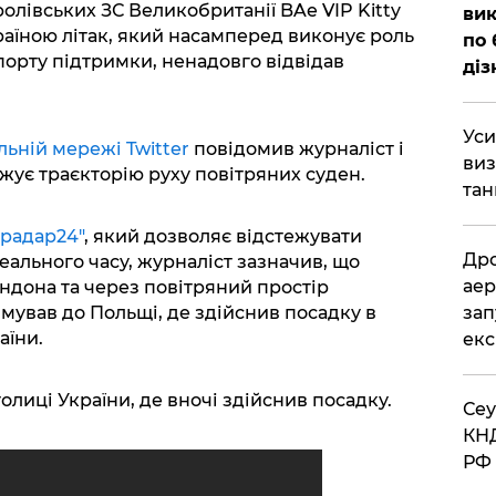
олівських ЗС Великобританії BAe VIP Kitty
вик
раїною літак, який насамперед виконує роль
по 
орту підтримки, ненадовго відвідав
діз
​Ус
льній мережі Twitter
повідомив журналіст і
виз
жує траєкторію руху повітряних суден.
тан
радар24"
, який дозволяє відстежувати
​Др
еального часу, журналіст зазначив, що
аер
ондона та через повітряний простір
мував до Польщі, де здійснив посадку в
зап
аїни.
екс
олиці України, де вночі здійснив посадку.
​Се
КНД
РФ 