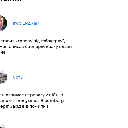
Ігор Ейдман
дставить голову під табакерку”, –
ман описав сценарій краху влади
іна
Сеть
ін отримає перевагу у війні з
аїною", – колумніст Bloomberg
теріг Захід від помилки