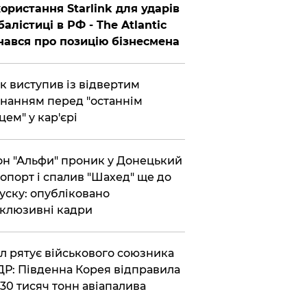
ористання Starlink для ударів
балістиці в РФ - The Atlantic
нався про позицію бізнесмена
ик виступив із відвертим
нанням перед "останнім
цем" у кар'єрі
он "Альфи" проник у Донецький
опорт і спалив "Шахед" ще до
уску: опубліковано
клюзивні кадри
ул рятує військового союзника
Р: Південна Корея відправила
30 тисяч тонн авіапалива